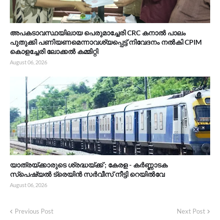
അപകടാവസ്ഥയിലായ പെരുമാച്ചേരി CRC കനാൽ പാലം
പുതുക്കി പണിയണമെന്നാവശ്യപ്പെട്ട് നിവേദനം നൽകി CPIM
കൊളച്ചേരി ലോക്കൽ കമ്മിറ്റി
August 06, 2026
യാത്രയ്‌ക്കാരുടെ ശ്രദ്ധയ്ക്ക് ; കേരള - കർണ്ണാടക
സ്പെഷ്യൽ ട്രെയിൻ സർവീസ് നീട്ടി റെയിൽവേ
August 06, 2026
Previous Post
Next Post