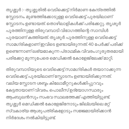
തൃശ്ശൂർ :- തൃശ്ശൂരിൽ വെടിക്കെട്ട് നിർമാണ കേന്ദ്രത്തിൽ
സ്ഫോടനം. മുണ്ടത്തിക്കോടുള്ള വെടിക്കെട്ട് പുരയിലാണ്
സ്ഫോടനം ഉണ്ടായത്. തൊഴിലാളികൾക്ക് പരിക്കേറ്റു. തൃശൂർ
പൂരത്തിനുള്ള തിരുവമ്പാടി വിഭാഗത്തിന്റെ സാമ്പിൾ
പുരയാണ് കത്തിയത്. തൃശൂർ പൂരത്തിനുള്ള വെടിക്കെട്ട്
സാമഗ്രികളാണ് ഇവിടെ ഉണ്ടായിരുന്നത്. 40 പേർക്ക് പരിക്ക്
ഉണ്ടെന്നാണ് ലഭ്യമാകുന്ന പ്രാഥമിക വിവരം.ഗുരുതരമായി
പരിക്കേറ്റ മൂന്നുപേരെ മെഡിക്കൽ കോളേജിലേക്ക് മാറ്റി.
തിരുവമ്പാടിയുടെ വെടിക്കെട്ട് സാമഗ്രികൾ തയാറാക്കുന്ന
വെടിക്കെട്ട് പുരയിലാണ് സ്ഫോടനം ഉണ്ടായിരിക്കുന്നത്.
വലിയ സ്ഫോടന ശബ്ദം കിലോമീറ്ററുകൾക്കിപ്പുറവും
കേട്ടതായാണ് വിവരം. പൊലീസ് ഉദ്യോഗസ്ഥരും
ആംബുലൻസും സംഭവ സ്ഥലത്തേക്ക് എത്തിയിട്ടുണ്ട്.
തൃശ്ശൂർ മെഡിക്കൽ കോളേജിനോടും ജില്ലയിലെ മറ്റ്
സ്വകാര്യ ആശുപത്രികളോടും സജ്ജമായിരിക്കാൻ
നിർദേശം നൽകിയിട്ടുണ്ട്.