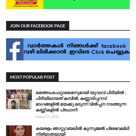
JOIN OUR FACEBOOK PAGE
MOST POPULAR POST
മെത്താംഫെറ്റാമൈനുമായി യുവാവ് പിടിയിൽ ;
പിടിയിലായത് കമ്പിൽ, കണ്ണാടിപ്പറമ്പ്
ഭാഗങ്ങളിൽ മയക്കു മരുന്ന് വിൽപ്പന നടത്തുന്ന
കണ്ണികളിൽ പ്രധാനി
August 03, 2026
കയരളം ഞാറ്റുവയലിൽ കുന്നുമ്മൽ പ്രേമവല്ലി
നിര്യാതയായി