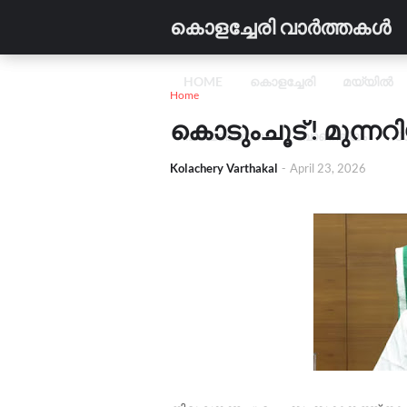
കൊളച്ചേരി വാർത്തകൾ
HOME
കൊളച്ചേരി
മയ്യിൽ
Home
കൊടുംചൂട് ! മുന്നറി
വിദ്യാഭ്യാസം
വാണിജ്യം
C
Kolachery Varthakal
-
April 23, 2026