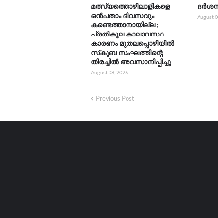
മത്സ്യത്തൊഴിലാളികളെ
ദർശനത
ഒൻപതാം ദിവസവും
August 0
കണ്ടെത്താനായില്ല ;
പ്രതികൂല കാലാവസ്ഥ
കാരണം മുതലപ്പൊഴിയിൽ
സ്‌കൂബ സംഘത്തിന്റെ
തിരച്ചിൽ അവസാനിപ്പിച്ചു
August 08, 2026
Previous Post