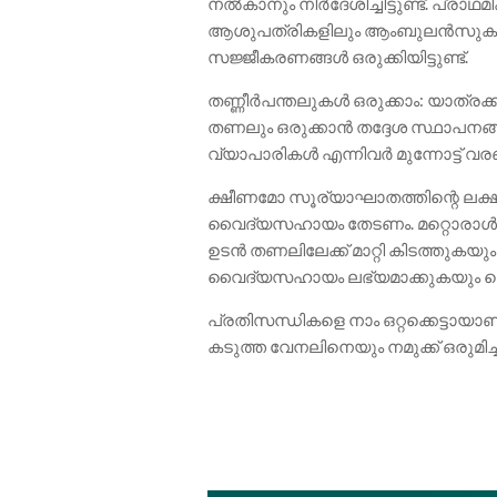
നൽകാനും നിർദേശിച്ചിട്ടുണ്ട്. പ്ര
ആശുപത്രികളിലും ആംബുലൻസുകളില
സജ്ജീകരണങ്ങൾ ഒരുക്കിയിട്ടുണ്ട്.
തണ്ണീർപന്തലുകൾ ഒരുക്കാം: യാത്രക
തണലും ഒരുക്കാൻ തദ്ദേശ സ്ഥാപനങ
വ്യാപാരികൾ എന്നിവർ മുന്നോട്ട് വര
ക്ഷീണമോ സൂര്യാഘാതത്തിന്റെ ലക
വൈദ്യസഹായം തേടണം. മറ്റൊരാൾക്ക്
ഉടൻ തണലിലേക്ക് മാറ്റി കിടത്തുകയും
വൈദ്യസഹായം ലഭ്യമാക്കുകയും ച
പ്രതിസന്ധികളെ നാം ഒറ്റക്കെട്ടാ
കടുത്ത വേനലിനെയും നമുക്ക് ഒരുമിച്ച്