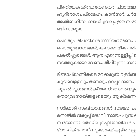
പ്രത്യേക ശ്രദ്ധ വേണ്ടവർ: പ്രായമാ
ഹൃദ്രോഗം, പ്രമേഹം, കാൻസർ, ചർമ
ആൽബനിസം ബാധിച്ചവരും ഈ സമയങ്ങള
ഒഴിവാക്കുക.
പൊതുപരിപാടികൾക്ക് നിയന്ത്രണം:
പൊതുയോഗങ്ങൾ, കലാകായിക പരിപാട
പകൽപ്പൂരങ്ങൾ, ആന എഴുന്നള്ളിപ്പ്,
നടത്തുകയോ വേണം. തീപിടുത്ത സ
മിണ്ടാപ്രാണികളെ മറക്കരുത്: വളർത്
കുടിവെള്ളവും തണലും ഉറപ്പാക്കണ
ചൂടിൽ മൃഗങ്ങൾക്ക് അസ്വസ്ഥതയു
തെരുവുനായ്ക്കളുടെയും ആക്രമണ
സർക്കാർ സംവിധാനങ്ങൾ സജ്ജം: പ
തൊഴിൽ വകുപ്പ് ജോലി സമയം പുനഃക്ര
സമയത്തെ തൊഴിലുറപ്പ് ജോലികൾ പൂ
ട്രാഫിക് പോലീസുകാർക്ക് കുടിവെള