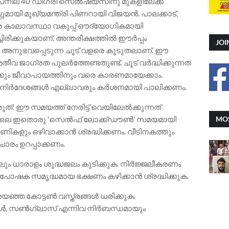
ാപനില 40 ഡിഗ്രി സെൽഷ്യസിനു മുകളിലേക്ക്
പുമായി മുഖ്യമന്ത്രി പിണറായി വിജയൻ. പാലക്കാട്,
്ര കാലാവസ്ഥാ വകുപ്പ് ഔദ്യോഗികമായി
ച്ചിരിക്കുകയാണ്. അന്തരീക്ഷത്തിൽ ഈർപ്പം
JOI
ം അനുഭവപ്പെടുന്ന ചൂട് വളരെ കൂടുതലാണ്. ഈ
ജാഗ്രത പുലർത്തേണ്ടതുണ്ട്. ചൂട് വർദ്ധിക്കുന്നത്
ും ജീവാപായത്തിനും വരെ കാരണമായേക്കാം.
നിർദേശങ്ങൾ എല്ലാവരും കർശനമായി പാലിക്കണം.
ത്: ഈ സമയത്ത് നേരിട്ട് വെയിലേൽക്കുന്നത്
MOS
പ്പോലെ ഇതൊരു 'സെൽഫ് ലോക്ക്ഡൗൺ' സമയമായി
കളും ഒഴിവാക്കാൻ ശ്രദ്ധിക്കണം. വീടിനകത്തും
രം ഉറപ്പാക്കണം.
ിലും ധാരാളം ശുദ്ധജലം കുടിക്കുക. നിർജ്ജലീകരണം
ം. പോഷക സമൃദ്ധമായ ഭക്ഷണം കഴിക്കാൻ ശ്രദ്ധിക്കുക.
അയഞ്ഞ കോട്ടൺ വസ്ത്രങ്ങൾ ധരിക്കുക.
ഷകൾ, സൺഗ്ലാസ് എന്നിവ നിർബന്ധമായും