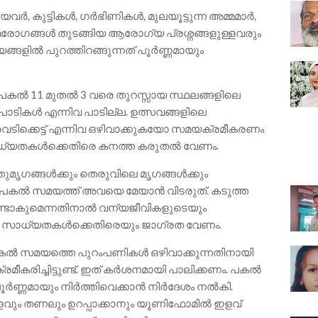
യവർ, കുട്ടികൾ, ഗർഭിണികൾ, മുലയൂട്ടുന്ന അമ്മമാർ,
രോഗങ്ങൾ തുടങ്ങിയ ആരോഗ്യ പ്രശ്നങ്ങളുള്ളവരും
ിൽ പുറത്തിറങ്ങുന്നത് പൂർണ്ണമായും
 പകൽ 11 മുതൽ 3 വരെ തുറസ്സായ സ്ഥലങ്ങളിലെ
ികൾ എന്നിവ പാടില്ല. ഉത്സവങ്ങളിലെ
 വെടിക്കെട്ട് എന്നിവ ഒഴിവാക്കുകയോ സമയക്രമീകരണം
ാധ്യതകൾക്കെതിരെ കനത്ത കരുതൽ വേണം.
തുമൃഗങ്ങൾക്കും തെരുവിലെ മൃഗങ്ങൾക്കും
ം. പകൽ സമയത്ത് അവയെ മേയാൻ വിടരുത്. കടുത്ത
ണ്ടാകുമെന്നതിനാൽ വന്യജീവികളുടെയും
 സാധ്യതകൾക്കെതിരെയും ജാഗ്രത വേണം.
കൽ സമയത്തെ പുറംപണികൾ ഒഴിവാക്കുന്നതിനായി
മീകരിച്ചിട്ടുണ്ട്. ഇത് കർശനമായി പാലിക്കണം. പകൽ
ർണ്ണമായും നിർത്തിവെക്കാൻ നിർദേശം നൽകി.
്ളവും തണലും ഉറപ്പാക്കാനും യൂണിഫോമിൽ ഇളവ്