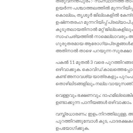
തിരുവനന്തപുരം :- സംസ്ഥാനത്ത് ത
ഉയർന്ന പശ്ചാത്തലത്തിൽ മുന്നറിയിപ്
കൊല്ലം, തൃശൂർ ജില്ലകളിൽ കേന്ദ
ഉഷ്‌ണതരംഗ മുന്നറിയിപ്പ് പ്രഖ്യാപി
കൂടുതലായതിനാൽ മറ്റ് ജില്ലകളിലു
സാഹചര്യത്തിൽ നാമെല്ലാവരും അതീവ 
ഗുരുതരമായ ആരോഗ്യപ്രശ്നങ്ങൾക്ക
അതിനാൽ താഴെ പറയുന്ന സുരക്ഷാ 
പകൽ 11 മുതൽ 3 വരെ പുറത്തിറങ്ങരു
ഒഴിവാക്കുക. കൊവിഡ് കാലത്തെ
കണ്ട് അനാവശ്യ യാത്രകളും പുറംപണി
തൊഴിലിടങ്ങളിലും നല്ല വായുസഞ്ചാ
വെള്ളവും ഭക്ഷണവും: ദാഹമില്ലെങ്ക
ഉണ്ടാക്കുന്ന പാനീയങ്ങൾ ഒഴിവാക്കാ
വസ്ത്രധാരണം: ഇളം നിറത്തിലുള്ള, 
പുറത്തിറങ്ങുമ്പോൾ കുട, പാദരക്
ഉപയോഗിക്കുക.