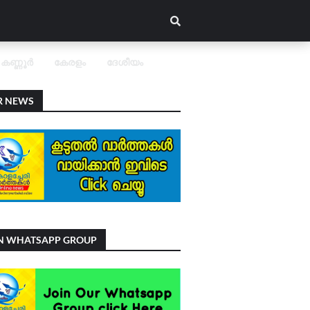
കണ്ണൂർ
കേരളം
ദേശീയം
R NEWS
IN WHATSAPP GROUP