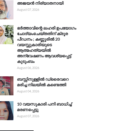
അജയൻ നിര്യാതനായി
August 07, 2026
ഭർത്താവിന്റെ ലഹരി ഉപയോഗം
ചോദ്യംചെയ്തതിന് ക്രൂര
പീഡനം ; കണ്ണൂരിൽ 20
വയസ്സുകാരിയുടെ
ആത്മഹത്യയിൽ
അന്വേഷണം ആവശ്യപ്പെട്ട്
കുടുംബം
August 06, 2026
ബസ്സിനുള്ളിൽ ഡ്രൈവറെ
മരിച്ച നിലയിൽ കണ്ടെത്തി
August 04, 2026
10 വയസുകാരി പനി ബാധിച്ച്
മരണപ്പെട്ടു
August 07, 2026