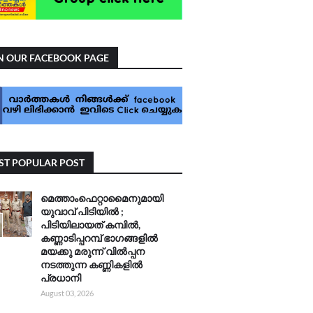
N OUR FACEBOOK PAGE
T POPULAR POST
മെത്താംഫെറ്റാമൈനുമായി
യുവാവ് പിടിയിൽ ;
പിടിയിലായത് കമ്പിൽ,
കണ്ണാടിപ്പറമ്പ് ഭാഗങ്ങളിൽ
മയക്കു മരുന്ന് വിൽപ്പന
നടത്തുന്ന കണ്ണികളിൽ
പ്രധാനി
August 03, 2026