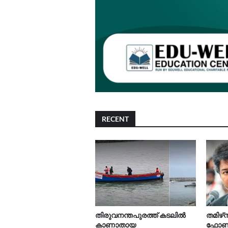
RECENT
തിരുവനന്തപുരത്ത് കടലിൽ
തമിഴ്‌
കാണാതായ
ഫോൺ ന