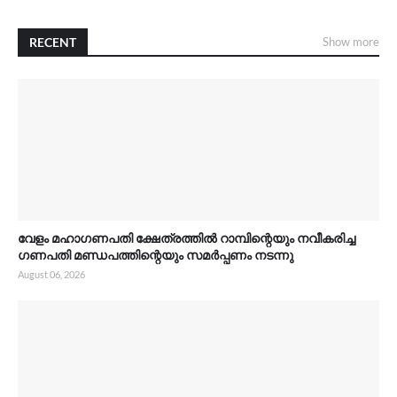
RECENT
Show more
വേളം മഹാഗണപതി ക്ഷേത്രത്തിൽ റാമ്പിന്റെയും നവീകരിച്ച
ഗണപതി മണ്ഡപത്തിന്റെയും സമർപ്പണം നടന്നു
August 06, 2026