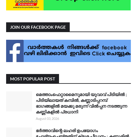
JOIN OUR FACEBOOK PAGE
MOST POPULAR POST
മെത്താംഫെറ്റാമൈനുമായി യുവാവ് പിടിയിൽ ;
പിടിയിലായത് കമ്പിൽ, കണ്ണാടിപ്പറമ്പ്
ഭാഗങ്ങളിൽ മയക്കു മരുന്ന് വിൽപ്പന നടത്തുന്ന
കണ്ണികളിൽ പ്രധാനി
August 03, 2026
ഭർത്താവിന്റെ ലഹരി ഉപയോഗം
ചോദ്യംചെയ്തതിന് ക്രൂര പീഡനം ; കണ്ണൂരിൽ