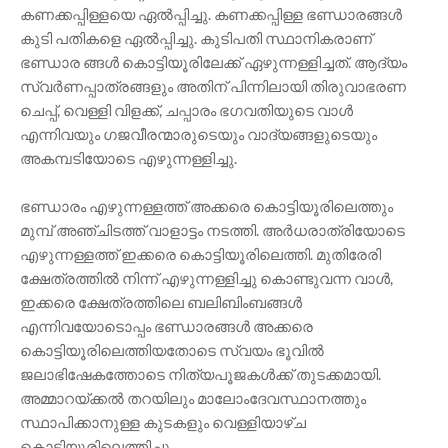
കണക്കപ്പിള്ളയെ ഏൽപ്പിച്ചു. കണക്കപ്പിള്ള ഭണ്ഡാരങ്ങൾ
കുടി പതികളെ ഏൽപ്പിച്ചു. കുടിപതി സ്ഥാനികരാണ്
ഭണ്ഡാര ങ്ങൾ കൊട്ടിയൂരിലേക്ക് ഏഴുന്നള്ളിച്ചത്. ആദ്യം
സ്വർണപ്പാത്രങ്ങളും അതിന് പിന്നിലായി തിരുവാഭരണ
ചെപ്പ്, വെള്ളി വിളക്ക്, ചപ്പാരം ഭഗവതിയുടെ വാൾ
എന്നിവയും ഗജവീരന്മാരുടെയും വാദ്യങ്ങളുടെയും
അകമ്പടിയോടെ എഴുന്നള്ളിച്ചു.
ഭണ്ഡാരം എഴുന്നള്ളത്ത് അക്കരെ കൊട്ടിയൂരിലെത്തും
മുമ്പ് അഞ്ചിടത്ത് വാളാട്ടം നടത്തി. അർധരാത്രിയോടെ
എഴുന്നള്ളത്ത് ഇക്കരെ കൊട്ടിയൂരിലെത്തി. മുതിരേരി
ക്ഷേത്രത്തിൽ നിന്ന് എഴുന്നള്ളിച്ചു കൊണ്ടുവന്ന വാൾ,
ഇക്കരെ ക്ഷേത്രത്തിലെ ബലിബിംബങ്ങൾ
എന്നിവയോടൊപ്പം ഭണ്ഡാരങ്ങൾ അക്കരെ
കൊട്ടിയൂരിലെത്തിയതോടെ സ്വയം ഭൂവിൽ
ജലാഭിഷേകത്തോടെ നിത്യപൂജകൾക്ക് തുടക്കമായി.
അമ്മാറയ്ക്കൽ തറയിലും മാലോംദേവസ്ഥാനത്തും
സ്ഥാപിക്കാനുള്ള കുടകളും വെള്ളിയാഴ്ച
കൊട്ടിയൂരിലെത്തിച്ചു.