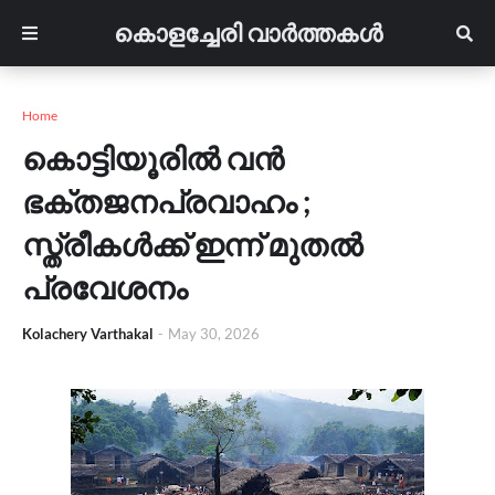
കൊളച്ചേരി വാർത്തകൾ
Home
കൊട്ടിയൂരിൽ വൻ
ഭക്തജനപ്രവാഹം ;
സ്ത്രീകൾക്ക് ഇന്ന് മുതൽ
പ്രവേശനം
Kolachery Varthakal
-
May 30, 2026