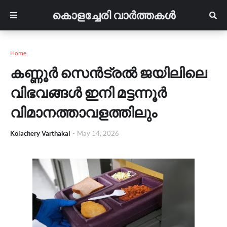
കൊളച്ചേരി വാർത്തകൾ
Home
കണ്ണൂർ സെൻട്രൽ ജയിലിലെ
വിഭവങ്ങൾ ഇനി മട്ടന്നൂർ
വിമാനത്താവളത്തിലും
Kolachery Varthakal
-
May 14, 2026