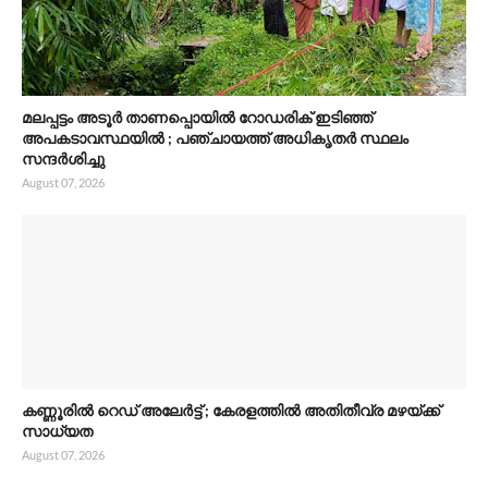
മലപ്പട്ടം അടൂർ താണപ്പൊയിൽ റോഡരിക് ഇടിഞ്ഞ്
അപകടാവസ്ഥയിൽ ; പഞ്ചായത്ത്‌ അധികൃതർ സ്ഥലം
സന്ദർശിച്ചു
August 07, 2026
കണ്ണൂരിൽ റെഡ് അലേർട്ട് ; കേരളത്തിൽ അതിതീവ്ര മഴയ്ക്ക്
സാധ്യത
August 07, 2026