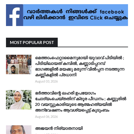
MOST POPULAR POST
മെത്താംഫെറ്റാമൈനുമായി യുവാവ് പിടിയിൽ ;
പിടിയിലായത് കമ്പിൽ, കണ്ണാടിപ്പറമ്പ്
ഭാഗങ്ങളിൽ മയക്കു മരുന്ന് വിൽപ്പന നടത്തുന്ന
കണ്ണികളിൽ പ്രധാനി
August 03, 2026
ഭർത്താവിന്റെ ലഹരി ഉപയോഗം
ചോദ്യംചെയ്തതിന് ക്രൂര പീഡനം ; കണ്ണൂരിൽ
20 വയസ്സുകാരിയുടെ ആത്മഹത്യയിൽ
അന്വേഷണം ആവശ്യപ്പെട്ട് കുടുംബം
August 06, 2026
അജയൻ നിര്യാതനായി