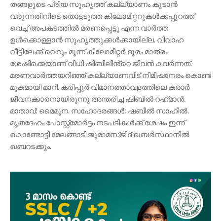
തങ്ങളുടെ പ്രിയ സുഹൃത്ത് കല്ല്യാണം കൂടാൻ
വരുന്നതിനിടെ തൊട്ടടുത്ത കിലോമീറ്ററുകൾക്കപ്പുറത്ത്
വെച്ച് അപകടത്തിൽ മരണപ്പെട്ടു എന്ന വാർത്ത
ഉൾക്കൊള്ളാൻ സുഹൃത്തുക്കൾക്കായില്ല. വിവാഹ
വീട്ടിലേക്ക് വെറും മൂന്ന് കിലോമീറ്റർ ദൂരം മാത്രം
ശേഷിക്കെയാണ് വിധി ഷിബിലിൻ്റെ ജീവൻ കവർന്നത്.
മരണവാർത്തയറിഞ്ഞ് കല്ല്യാണവീട് നിമിഷനേരം കൊണ്ട്
മൂകമായി മാറി. കരിപ്പൂർ വിമാനത്താവളത്തിലെ കരാർ
ജീവനക്കാരനായിരുന്നു അന്തരിച്ച ഷിബിൽ റഹ്‌മാൻ.
മാതാവ്: മൈമൂന. സഹോദരങ്ങൾ: ഷബീൽ സാഹിൽ.
മൃതദേഹം പോസ്റ്റ്മോർട്ടം നടപടികൾക്ക് ശേഷം ഇന്ന്
കൊണ്ടോട്ടി മേലങ്ങാടി ജുമാമസ്‌ജിദ് ഖബർസ്ഥാനിൽ
ഖബറടക്കും.