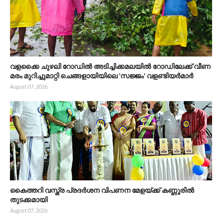
വളക്കൈ ചുഴലി റോഡിൽ അടിച്ചിക്കമലയിൽ റോഡിലേക്ക് വീണ
മരം മുറിച്ചുമാറ്റി ചെങ്ങളായിയിലെ 'സജ്ജം' വളണ്ടിയർമാർ
August 07, 2026
കൈത്തറി വസ്ത്ര പ്രദർശന വിപണന മേളയ്ക്ക് കണ്ണൂരിൽ
തുടക്കമായി
August 07, 2026