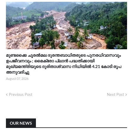
മുണ്ടക്കൈ ചൂരൽമല ദുരന്തബാധിതരുടെ പുനരധിവാസവും
ഉപജീവനവും ; മൈക്രോ പ്ലാൻ പദ്ധതിക്കായി
മുഖ്യമന്ത്രിയുടെ ദുരിതാശ്വാസ നിധിയിൽ 4.21 കോടി രൂപ
അനുവദിച്ചു
August 07, 2026
Previous Post
Next Post
OUR NEWS