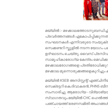
മയ്യിൽ :- മഴക്കാലത്തോടനുബന്ധിച
പ്രവർത്തനങ്ങൾ ഏകോപിപ്പിക്കുന്ന
സംഘടനകൾ എന്നിവരുടെ സംയുക്ത 
സെക്കണ്ടറി സ്കൂളിൽ നടന്ന യോഗം പഞ
ഉദ്ഘാടനം ചെയ്തു. വൈസ് പ്രസിഡന്
സാമൂഹികാരോഗ്യ കേന്ദ്രം മെഡി
മഴക്കാലരോഗങ്ങളെ പ്രതിരോധിക്കുന
മഴക്കാല മുന്നൊരുക്കങ്ങളെകുറിച്ചും
മയ്യിൽ KSEB അസിസ്റ്റന്റ് എഞ്ചിനീയ
സെക്രട്ടറി കെ.ദിവാകരൻ, PHNS ബീ
സംസാരിച്ചു. ആരോഗ്യ - വിദ്യാഭ്യാ
സ്വാഗതവും മയ്യിൽ CHC ഹെൽത്ത്‌ 
പഞ്ചായത്ത് ഭരണസമിതി അംഗങ്ങൾ,