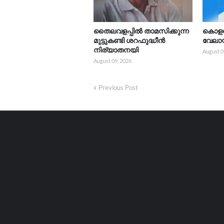
തൈലവളപ്പിൽ താമസിക്കുന്ന
കൊളച
മുട്ടുകണ്ടി ശറഫുദ്ധീൻ
വേലാ
നിര്യാതനയി
August 0
August 09, 2026
Previous Post