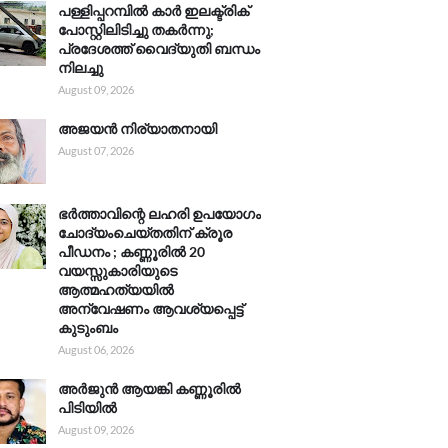
പള്ളിപ്പറമ്പിൽ കാർ ഇലക്ട്രിക്
പോസ്റ്റിലിടിച്ചു തകർന്നു;
പ്രദേശത്ത് വൈദ്യുതി ബന്ധം
നിലച്ചു
August 09, 2026
അജയൻ നിര്യാതനായി
August 07, 2026
ഭർത്താവിന്റെ ലഹരി ഉപയോഗം
ചോദ്യംചെയ്തതിന് ക്രൂര
പീഡനം ; കണ്ണൂരിൽ 20
വയസ്സുകാരിയുടെ
ആത്മഹത്യയിൽ
അന്വേഷണം ആവശ്യപ്പെട്ട്
കുടുംബം
August 06, 2026
അർജുൻ ആയങ്കി കണ്ണൂരിൽ
പിടിയിൽ
August 09, 2026