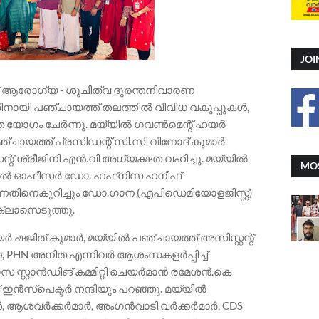
JOI
്ച് ആരോഗ്യ - ശുചിത്വ ദുരന്തനിവാരണ
തിനായി പഞ്ചായത്ത് തലത്തിൽ വിവിധ വകുപ്പുകൾ,
യോഗം ചേർന്നു. മയ്യിൽ ഗവൺമെന്റ് ഹയർ
്ചായത്ത്‌ പ്രസിഡന്റ് സി.സി വിനോദ് കുമാർ
റ് ശ്രീജിനി എൻ.വി അധ്യക്ഷത വഹിച്ചു. മയ്യിൽ
MOS
ക്കൽ ഓഫീസർ ഡോ. ഹഫ്‌നിസ ഹനീഫ്
്നതിനെകുറിച്ചും ഡോ.ഗാന (എപിഡെമിയോളജിസ്റ്റ്)
 ക്ലാസെടുത്തു.
ർ ഷജിത് കുമാർ, മയ്യിൽ പഞ്ചായത്ത്‌ അസിസ്റ്റന്റ്
ന, PHN അനിത എന്നിവർ ആശംസകളർപ്പിച്ച്
സ സ്റ്റാൻഡിങ് കമ്മിറ്റി ചെയർമാൻ രമേശൻ.കെ
ഇൻസ്‌പെക്ടർ നന്ദിയും പറഞ്ഞു. മയ്യിൽ
 ആശവർക്കർമാർ, അംഗൻവാടി വർക്കർമാർ, CDS