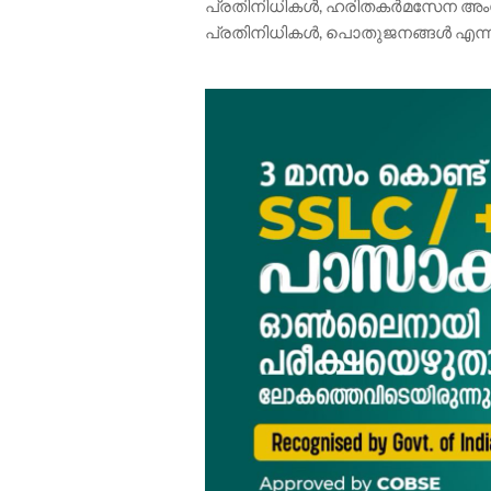
പ്രതിനിധികൾ, ഹരിതകർമസേന അം
പ്രതിനിധികൾ, പൊതുജനങ്ങൾ എന്നി