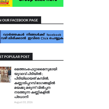
N OUR FACEBOOK PAGE
T POPULAR POST
മെത്താംഫെറ്റാമൈനുമായി
യുവാവ് പിടിയിൽ ;
പിടിയിലായത് കമ്പിൽ,
കണ്ണാടിപ്പറമ്പ് ഭാഗങ്ങളിൽ
മയക്കു മരുന്ന് വിൽപ്പന
നടത്തുന്ന കണ്ണികളിൽ
പ്രധാനി
August 03, 2026