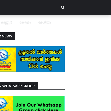
കണ്ണൂർ
കേരളം
ദേശീയം
R NEWS
IN WHATSAPP GROUP