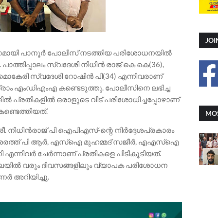
JOI
ഭാഗമായി പാനൂർ പോലീസ് നടത്തിയ പരിശോധനയിൽ
 പാത്തിപ്പാലം സ്വദേശി നിധിൻ രാജ് കെ കെ(36),
 മൊകേരി സ്വദേശി റോഷിൻ പി(34) എന്നിവരാണ്
 ഗ്രാം എംഡിഎംഎ കണ്ടെടുത്തു. പോലീസിനെ ലഭിച്ച
ൽ പ്രതികളിൽ ഒരാളുടെ വീട് പരിശോധിച്ചപ്പോഴാണ്
ണ്ടെത്തിയത്.
MOS
രീ. നിധിൻരാജ് പി ഐപിഎസ്-ന്റെ നിർദ്ദേശപ്രകാരം
ശരത്ത് പി ആർ, എസ്ഐ മുഹമ്മദ് സജീർ, എഎസ്ഐ
 എന്നിവർ ചേർന്നാണ് പ്രതികളെ പിടികൂടിയത്.
ല്ലയിൽ വരും ദിവസങ്ങളിലും വ്യാപക പരിശോധന
ഷണർ അറിയിച്ചു.