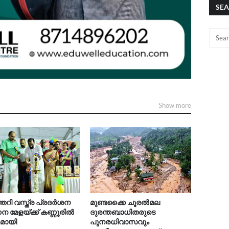
SEA
Show more
റി വസ്ത്ര പ്രദർശന
മുണ്ടക്കൈ ചൂരൽമല
 മേളയ്ക്ക് കണ്ണൂരിൽ
ദുരന്തബാധിതരുടെ
കമായി
പുനരധിവാസവും