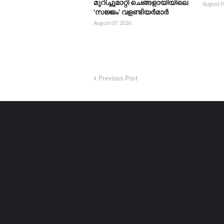
മുറിച്ചുമാറ്റി ചെങ്ങളായിയിലെ
August 0
'സജ്ജം' വളണ്ടിയർമാർ
August 07, 2026
Previous Post