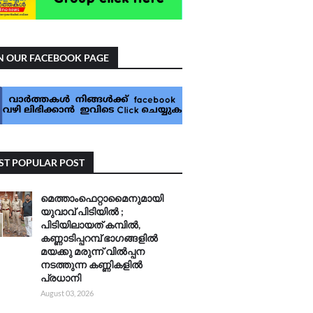
N OUR FACEBOOK PAGE
T POPULAR POST
മെത്താംഫെറ്റാമൈനുമായി
യുവാവ് പിടിയിൽ ;
പിടിയിലായത് കമ്പിൽ,
കണ്ണാടിപ്പറമ്പ് ഭാഗങ്ങളിൽ
മയക്കു മരുന്ന് വിൽപ്പന
നടത്തുന്ന കണ്ണികളിൽ
പ്രധാനി
August 03, 2026