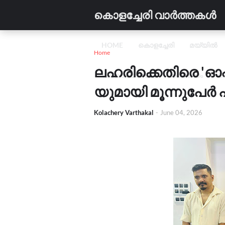
കൊളച്ചേരി വാർത്തകൾ
HOME
കൊളച്ചേരി
മയ്യിൽ
Home
ലഹരിക്കെതിരെ 'ഓ
വിദ്യാഭ്യാസം
വാണിജ്യം
C
യുമായി മൂന്നുപേർ 
Kolachery Varthakal
-
June 04, 2026