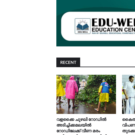
RECENT
വളക്കൈ ചുഴലി റോഡിൽ
കൈത്ത
അടിച്ചിക്കമലയിൽ
വിപണന
റോഡിലേക്ക് വീണ മരം
തുടക്