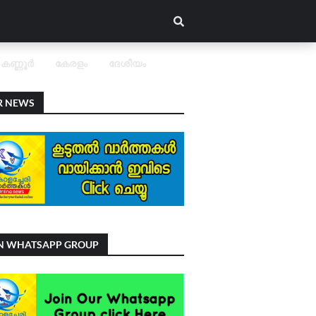
കണ്ണൂർ
കേരളം
ദേശീയം
R NEWS
IN WHATSAPP GROUP