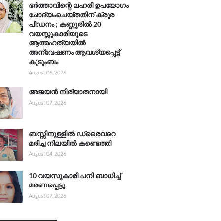
ഭർത്താവിന്റെ ലഹരി ഉപയോഗം
ചോദ്യംചെയ്തതിന് ക്രൂര
പീഡനം ; കണ്ണൂരിൽ 20
വയസ്സുകാരിയുടെ
ആത്മഹത്യയിൽ
അന്വേഷണം ആവശ്യപ്പെട്ട്
കുടുംബം
August 06, 2026
അജയൻ നിര്യാതനായി
August 07, 2026
ബസ്സിനുള്ളിൽ ഡ്രൈവറെ
മരിച്ച നിലയിൽ കണ്ടെത്തി
August 04, 2026
10 വയസുകാരി പനി ബാധിച്ച്
മരണപ്പെട്ടു
August 07, 2026