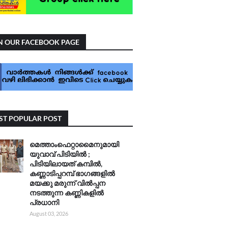
N OUR FACEBOOK PAGE
T POPULAR POST
മെത്താംഫെറ്റാമൈനുമായി
യുവാവ് പിടിയിൽ ;
പിടിയിലായത് കമ്പിൽ,
കണ്ണാടിപ്പറമ്പ് ഭാഗങ്ങളിൽ
മയക്കു മരുന്ന് വിൽപ്പന
നടത്തുന്ന കണ്ണികളിൽ
പ്രധാനി
August 03, 2026