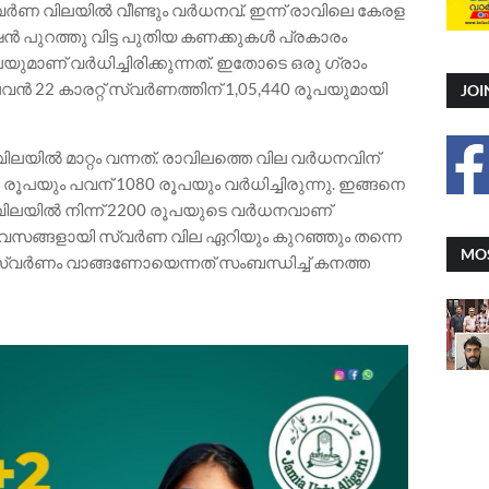
്വർണ വിലയിൽ വീണ്ടും വർധനവ്. ഇന്ന് രാവിലെ കേരള
പുറത്തു വിട്ട പുതിയ കണക്കുകൾ പ്രകാരം
യുമാണ് വർധിച്ചിരിക്കുന്നത്. ഇതോടെ ഒരു ഗ്രാം
വൻ 22 കാരറ്റ് സ്വർണത്തിന് 1,05,440 രൂപയുമായി
JOI
യിൽ മാറ്റം വന്നത്. രാവിലത്തെ വില വർധനവിന്
 രൂപയും പവന് 1080 രൂപയും വർധിച്ചിരുന്നു. ഇങ്ങനെ
വിലയിൽ നിന്ന് 2200 രൂപയുടെ വർധനവാണ്
ചു ദിവസങ്ങളായി സ്വർണ വില ഏറിയും കുറഞ്ഞും തന്നെ
MOS
സ്വർണം വാങ്ങണോയെന്നത് സംബന്ധിച്ച് കനത്ത