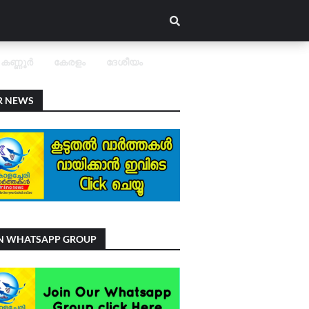
കണ്ണൂർ
കേരളം
ദേശീയം
R NEWS
IN WHATSAPP GROUP