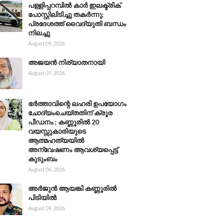
പള്ളിപ്പറമ്പിൽ കാർ ഇലക്ട്രിക്
പോസ്റ്റിലിടിച്ചു തകർന്നു;
പ്രദേശത്ത് വൈദ്യുതി ബന്ധം
നിലച്ചു
August 09, 2026
അജയൻ നിര്യാതനായി
August 07, 2026
ഭർത്താവിന്റെ ലഹരി ഉപയോഗം
ചോദ്യംചെയ്തതിന് ക്രൂര
പീഡനം ; കണ്ണൂരിൽ 20
വയസ്സുകാരിയുടെ
ആത്മഹത്യയിൽ
അന്വേഷണം ആവശ്യപ്പെട്ട്
കുടുംബം
August 06, 2026
അർജുൻ ആയങ്കി കണ്ണൂരിൽ
പിടിയിൽ
August 09, 2026