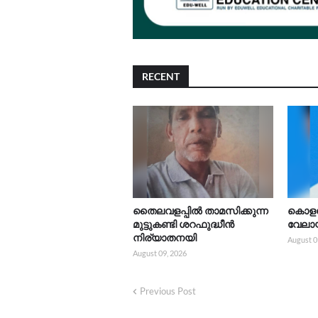
RECENT
തൈലവളപ്പിൽ താമസിക്കുന്ന
കൊളച
മുട്ടുകണ്ടി ശറഫുദ്ധീൻ
വേലാ
നിര്യാതനയി
August 0
August 09, 2026
Previous Post