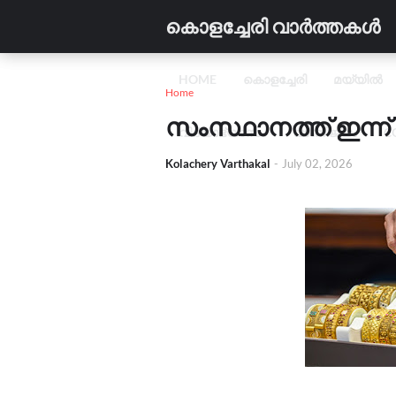
കൊളച്ചേരി വാർത്തകൾ
HOME
കൊളച്ചേരി
മയ്യിൽ
Home
സംസ്ഥാനത്ത് ഇന്ന്
വിദ്യാഭ്യാസം
വാണിജ്യം
C
Kolachery Varthakal
-
July 02, 2026