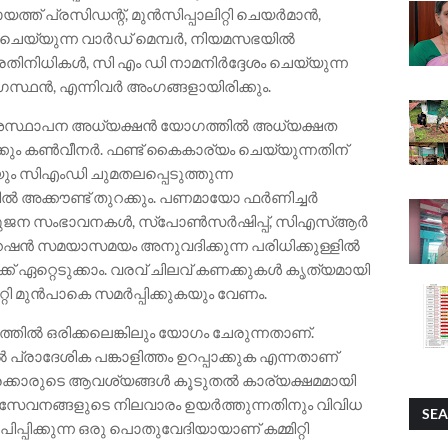
്ത് പ്രസിഡന്റ്, മുൻസിപ്പാലിറ്റി ചെയർമാൻ,
ിചെയ്യുന്ന വാർഡ് മെമ്പർ, നിയമസഭയിൽ
പ്രതിനിധികൾ, സി എം ഡി നാമനിർദ്ദേശം ചെയ്യുന്ന
ഥൻ, എന്നിവർ അംഗങ്ങളായിരിക്കും.
ശസ്ഥാപന അധ്യക്ഷൻ യോഗത്തിൽ അധ്യക്ഷത
ക്കും കൺവീനർ. ഫണ്ട് കൈകാര്യം ചെയ്യുന്നതിന്
 സിഎംഡി ചുമതലപ്പെടുത്തുന്ന
ൽ അക്കൗണ്ട് തുറക്കും. പണമായോ ഫർണിച്ചർ
ൊതുജന സംഭാവനകൾ, സ്പോൺസർഷിപ്പ്, സിഎസ്ആർ
പറേഷൻ സമയാസമയം അനുവദിക്കുന്ന പരിധിക്കുള്ളിൽ
റിക്ക് ഏറ്റെടുക്കാം. വരവ് ചിലവ് കണക്കുകൾ കൃത്യമായി
ിറ്റി മുൻപാകെ സമർപ്പിക്കുകയും വേണം.
ത്തിൽ ഒരിക്കലെങ്കിലും യോഗം ചേരുന്നതാണ്.
്രാദേശിക പങ്കാളിത്തം ഉറപ്പാക്കുക എന്നതാണ്
ാത്രക്കാരുടെ ആവശ്യങ്ങൾ കൂടുതൽ കാര്യക്ഷമമായി
 സേവനങ്ങളുടെ നിലവാരം ഉയർത്തുന്നതിനും വിവിധ
SEA
ിക്കുന്ന ഒരു പൊതുവേദിയായാണ് കമ്മിറ്റി