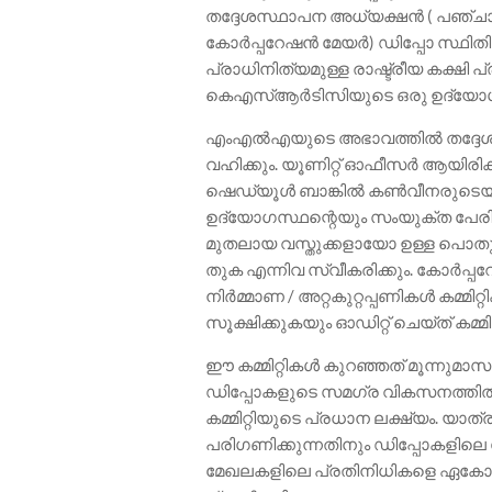
തദ്ദേശസ്ഥാപന അധ്യക്ഷൻ ( പഞ്ചായത
കോർപ്പറേഷൻ മേയർ) ഡിപ്പോ സ്ഥിത
പ്രാധിനിത്യമുള്ള രാഷ്ട്രീയ കക്ഷി 
കെഎസ്ആർടിസിയുടെ ഒരു ഉദ്യോഗസ്
എംഎൽഎയുടെ അഭാവത്തിൽ തദ്ദേ
വഹിക്കും. യൂണിറ്റ് ഓഫീസർ ആയിരി
ഷെഡ്യൂൾ ബാങ്കിൽ കൺവീനരുടെയും
ഉദ്യോഗസ്ഥന്റെയും സംയുക്ത പേരി
മുതലായ വസ്തുക്കളായോ ഉള്ള പ
തുക എന്നിവ സ്വീകരിക്കും. കോർപ്
നിർമ്മാണ / അറ്റകുറ്റപ്പണികൾ കമ്മിറ്
സൂക്ഷിക്കുകയും ഓഡിറ്റ് ചെയ്ത് കമ്മ
ഈ കമ്മിറ്റികൾ കുറഞ്ഞത് മൂന്നുമാസ
ഡിപ്പോകളുടെ സമഗ്ര വികസനത്തിൽ പ
കമ്മിറ്റിയുടെ പ്രധാന ലക്ഷ്യം. യ
പരിഗണിക്കുന്നതിനും ഡിപ്പോകളിലെ
മേഖലകളിലെ പ്രതിനിധികളെ ഏകോപിപ്പ