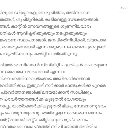
റ്റിയിലൂടെ ഡിപ്പോകളുടെ ശുചിത്വം, അടിസ്ഥാന
്ദ്രങ്ങൾ, ശുചിമുറികൾ, കുടിവെള്ള സൗകര്യങ്ങൾ,
്ങൾ, കാന്റീൻ സേവനങ്ങളുടെ ഗുണനിലവാരം
പദ്ധതികൾ ആവിഷ്കരിക്കുകയും നടപ്പാക്കുകയും
്വയംഭരണ സ്ഥാപനങ്ങൾ, ജനപ്രതിനിധികൾ, വ്യാപാര
 പൊതുജനങ്ങൾ എന്നിവരുടെ സഹകരണം ഉറപ്പാക്കി
്‌ടിക്കാനും കമ്മിറ്റി ലക്ഷ്യമിടുന്നു.
സോഷ്യൽ റെസ്പോൺസിബിലിറ്റി പദ്ധതികൾ, പൊതുജന
ധനസമാഹരണ മാർഗങ്ങൾ എന്നിവ
െ വികസനത്തിനാവശ്യമായ അധിക വിഭവങ്ങൾ
പ്രവർത്തിക്കും. ഇതുവഴി സർക്കാർ ഫണ്ടുകൾക്ക് പുറമെ
്രവർത്തനങ്ങൾക്ക് ലഭ്യമാക്കാൻ സാധിക്കും.
ന പ്രവർത്തനങ്ങൾക്ക് കൂടുതൽ വേഗതയും
്പം, യാത്രക്കാർക്ക് കൂടുതൽ മികച്ച സേവനാനുഭവം
യും പൊതുസമൂഹവും തമ്മിലുള്ള സഹകരണ ബന്ധം
ട്ട് മാനേജ്മെന്റ് കമ്മിറ്റികളുടെ രൂപീകരണം
 ഗതാഗത വകുപ്പ് മന്ത്രി സി പി ജോൺ അറിയിച്ചു.