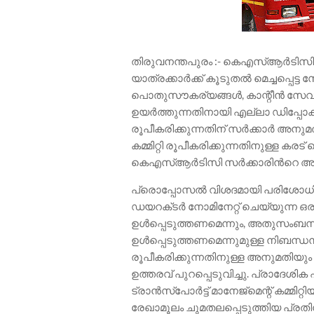
തിരുവനന്തപുരം :- കെഎസ്ആർടിസ
യാത്രക്കാർക്ക് കൂടുതൽ മെച്ചപ്പെട്ട
പൊതുസൗകര്യങ്ങൾ, കാന്റീൻ സേവ
ഉയർത്തുന്നതിനായി എല്ലാ ഡിപ്പോകളിലു
രൂപീകരിക്കുന്നതിന് സർക്കാർ അനുമത
കമ്മിറ്റി രൂപീകരിക്കുന്നതിനുള്ള
കെഎസ്ആർടിസി സർക്കാരിൻറെ അംഗീകാ
പ്രൊപ്പോസൽ വിശദമായി പരിശോധി
ഡയറക്‌ടർ നോമിനേറ്റ് ചെയ്യുന്ന ഒര
ഉൾപ്പെടുത്തണമെന്നും, അതുസംബ
ഉൾപ്പെടുത്തണമെന്നുമുള്ള നിബന്ധനയോ
രൂപീകരിക്കുന്നതിനുള്ള അനുമതിയു
ഉത്തരവ് പുറപ്പെടുവിച്ചു. പ്രാദ
ട്രാൻസ്പോർട്ട് മാനേജ്മെന്റ് കമ്മ
രേഖാമൂലം ചുമതലപ്പെടുത്തിയ പ്രതി