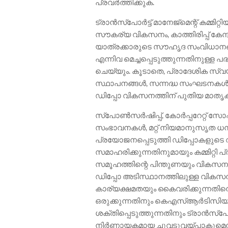
പ്രവർത്തിക്കുക.
ട്രാൻസ്പോർട്ട് മാനേജ്മെന്റ് കമ്മി
സൗകര്യ വികസനം, കാത്തിരിപ്പ് കേന
യാത്രക്കാരുടെ സൗഹൃദ സംവിധാനങ
എന്നിവ മെച്ചപ്പെടുത്തുന്നതിനുള്ള 
ചെയ്യും. കൂടാതെ, പ്രാദേശിക സ
സ്ഥാപനങ്ങൾ, സന്നദ്ധ സംഘടനകൾ,
ഡിപ്പോ വികസനത്തിന് പുതിയ മാതൃക സൃഷ
സ്പോൺസർഷിപ്പ്, കോർപ്പറേറ്റ് 
സംഭാവനകൾ, മറ്റ് നിയമാനുസൃത 
പ്രയോജനപ്പെടുത്തി ഡിപ്പോകളുട
സമാഹരിക്കുന്നതിനുമായും കമ്മിറ്റി 
സമൂഹത്തിന്റെ പിന്തുണയും വികസന പ
ഡിപ്പോ അടിസ്ഥാനത്തിലുള്ള വികസ
കാര്യക്ഷമതയും കൈവരിക്കുന്നതിനൊപ
ഒരുക്കുന്നതിനും കെഎസ്ആർടിസി
ശക്തിപ്പെടുത്തുന്നതിനും ട്രാൻസ്പോർ
നിർണായകമായ ചുവടുവയ്പ്പാകുമെന്ന്