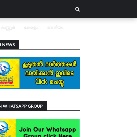
കണ്ണൂർ
കേരളം
ദേശീയം
R NEWS
IN WHATSAPP GROUP