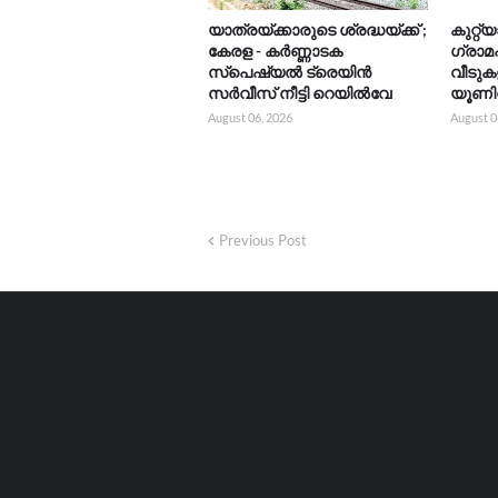
യാത്രയ്‌ക്കാരുടെ ശ്രദ്ധയ്ക്ക് ;
കുറ്റ്യ
കേരള - കർണ്ണാടക
ഗ്രാ
സ്പെഷ്യൽ ട്രെയിൻ
വീടുകളി
സർവീസ് നീട്ടി റെയിൽവേ
യൂണിറ
August 06, 2026
August 0
Previous Post