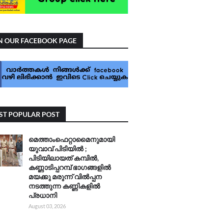
N OUR FACEBOOK PAGE
T POPULAR POST
മെത്താംഫെറ്റാമൈനുമായി
യുവാവ് പിടിയിൽ ;
പിടിയിലായത് കമ്പിൽ,
കണ്ണാടിപ്പറമ്പ് ഭാഗങ്ങളിൽ
മയക്കു മരുന്ന് വിൽപ്പന
നടത്തുന്ന കണ്ണികളിൽ
പ്രധാനി
August 03, 2026