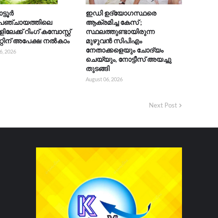
ാട്ടൂർ
ഇഡി ഉദ്യോഗസ്ഥരെ
മപഞ്ചായത്തിലെ
ആക്രമിച്ച കേസ് ;
ലേക്ക് റിംഗ് കമ്പോസ്റ്റ്
സ്ഥലത്തുണ്ടായിരുന്ന
്റിന് അപേക്ഷ നൽകാം
മുഴുവൻ സിപിഎം
നേതാക്കളെയും ചോദ്യം
6, 2026
ചെയ്യും, നോട്ടീസ് അയച്ചു
തുടങ്ങി
August 06, 2026
Next Post