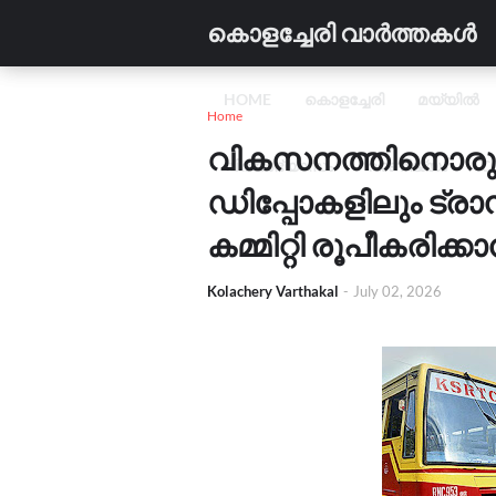
കൊളച്ചേരി വാർത്തകൾ
HOME
കൊളച്ചേരി
മയ്യിൽ
Home
വികസനത്തിനൊരുങ്
വിദ്യാഭ്യാസം
വാണിജ്യം
C
ഡിപ്പോകളിലും ട്രാൻ
കമ്മിറ്റി രൂപീകരി
Kolachery Varthakal
-
July 02, 2026