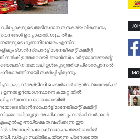
JOI
ി ഡിപ്പോകളുടെ അടിസ്ഥാന സൗകര്യ വികസനം,
 സേവനങ്ങൾ ഉറപ്പാക്കൽ, ശുചിത്വം,
നങ്ങളുടെ ഗുണനിലവാരം എന്നിവ
ം ട്രാൻസ്പോർട്ട് മാനേജ്മെന്റ് കമ്മിറ്റി
ി നൽകി ഉത്തരവായി. ട്രാൻസ്പോർട്ട് മാനേജ്‌മെന്റ്
 കരട് ബൈലോ/നിയമാവലി ഉൾപ്പെടുത്തിയ പ്രൊപ്പോസൽ
രത്തിനായി സമർപ്പിച്ചിരുന്നു.
MOS
ച്ച് കെഎസ്ആർടിസി ചെയർമാൻ ആൻഡ് മാനേജിംഗ്
ു ഉന്നത ഉദ്യോഗസ്ഥനെ കമ്മിറ്റിയിൽ
ന്ധിച്ച വ്യവസ്ഥ ബൈലോയിൽ
ടെ ട്രാൻസ്പോർട്ട് മാനേജ്മെന്റ് കമ്മിറ്റി
ം നിയമാവലിക്കുള്ള അംഗീകാരവും നൽകി സർക്കാർ
േശിക എംഎൽഎ അധ്യക്ഷത വഹിക്കുന്ന ഈ
ിറ്റിയിൽ പ്രാദേശിക ലോക്സഭാംഗം അല്ലെങ്കിൽ
നിധി, ഡിപ്പോ സ്ഥിതിചെയ്യുന്ന പ്രദേശത്തെ