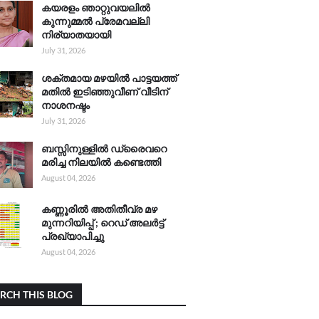
കയരളം ഞാറ്റുവയലിൽ
കുന്നുമ്മൽ പ്രേമവല്ലി
നിര്യാതയായി
July 31, 2026
ശക്തമായ മഴയിൽ പാട്ടയത്ത്
മതിൽ ഇടിഞ്ഞുവീണ് വീടിന്
നാശനഷ്ടം
July 31, 2026
ബസ്സിനുള്ളിൽ ഡ്രൈവറെ
മരിച്ച നിലയിൽ കണ്ടെത്തി
August 04, 2026
കണ്ണൂരിൽ അതിതീവ്ര മഴ
മുന്നറിയിപ്പ് ; റെഡ് അലർട്ട്
പ്രഖ്യാപിച്ചു
August 04, 2026
RCH THIS BLOG