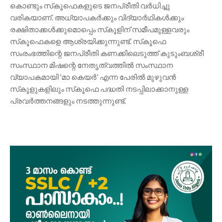
കൊണ്ടും സ്‌കൂഫെകളുടെ ജനപ്രീതി വർധിച്ചു
വരികയാണ്. അധ്യാപകർക്കും വിദ്യാർഥികൾക്കും
രക്ഷിതാക്കൾക്കുമൊപ്പെം സ്‌കൂളിന് സമീപമുള്ളവരും
സ്‌കൂഫെകളെ ആശ്രയിക്കുന്നുണ്ട്. സ്‌കൂഫെ
സംരംഭത്തിന്റെ ജനപ്രീതി കണക്കിലെടുത്ത് കുടുംബശ്രീ
സംസ്ഥാന മിഷന്റെ നേതൃത്വത്തിൽ സംസ്ഥാന
വ്യാപകമായി 'മാ കെയർ' എന്ന പേരിൽ മുഴുവൻ
സ്‌കൂളുകളിലും സ്‌കൂഫെ പദ്ധതി നടപ്പിലാക്കാനുള്ള
പ്രവർത്തനങ്ങളും നടത്തുന്നുണ്ട്.