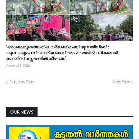
'അപകടമുണ്ടായത് ഓവർടേക്ക് ചെയ്യുന്നതിനിടെ' ;
കുന്നംകുളം സ്വകാര്യ ബസ് അപകടത്തിൽ ഡ്രൈവർ
പോലീസ് സ്റ്റേഷനിൽ കീഴടങ്ങി
August 07, 2026
Previous Post
Next Post
OUR NEWS