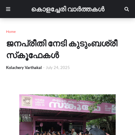
കൊളച്ചേരി വാർത്തകൾ
Home
ജനപ്രീതി നേടി കുടുംബശ്രീ
സ്‌കൂഫേകൾ
Kolachery Varthakal
-
July 24, 2025