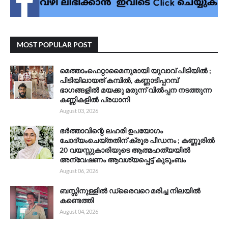
MOST POPULAR POST
മെത്താംഫെറ്റാമൈനുമായി യുവാവ് പിടിയിൽ ;
പിടിയിലായത് കമ്പിൽ, കണ്ണാടിപ്പറമ്പ്
ഭാഗങ്ങളിൽ മയക്കു മരുന്ന് വിൽപ്പന നടത്തുന്ന
കണ്ണികളിൽ പ്രധാനി
August 03, 2026
ഭർത്താവിന്റെ ലഹരി ഉപയോഗം
ചോദ്യംചെയ്തതിന് ക്രൂര പീഡനം ; കണ്ണൂരിൽ
20 വയസ്സുകാരിയുടെ ആത്മഹത്യയിൽ
അന്വേഷണം ആവശ്യപ്പെട്ട് കുടുംബം
August 06, 2026
ബസ്സിനുള്ളിൽ ഡ്രൈവറെ മരിച്ച നിലയിൽ
കണ്ടെത്തി
August 04, 2026