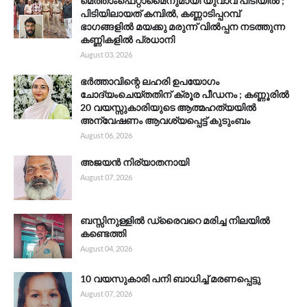
മെത്താംഫെറ്റാമൈനുമായി യുവാവ് പിടിയിൽ ;
പിടിയിലായത് കമ്പിൽ, കണ്ണാടിപ്പറമ്പ്
ഭാഗങ്ങളിൽ മയക്കു മരുന്ന് വിൽപ്പന നടത്തുന്ന
കണ്ണികളിൽ പ്രധാനി
August 03, 2026
ഭർത്താവിന്റെ ലഹരി ഉപയോഗം
ചോദ്യംചെയ്തതിന് ക്രൂര പീഡനം ; കണ്ണൂരിൽ
20 വയസ്സുകാരിയുടെ ആത്മഹത്യയിൽ
അന്വേഷണം ആവശ്യപ്പെട്ട് കുടുംബം
August 06, 2026
അജയൻ നിര്യാതനായി
August 07, 2026
ബസ്സിനുള്ളിൽ ഡ്രൈവറെ മരിച്ച നിലയിൽ
കണ്ടെത്തി
August 04, 2026
10 വയസുകാരി പനി ബാധിച്ച് മരണപ്പെട്ടു
August 07, 2026