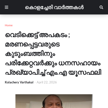
കൊളച്ചേരി വാർത്തകൾ
Home
വെടിക്കെട്ട് അപകടം ;
മരണപ്പെട്ടവരുടെ
കുടുംബത്തിനും
പരിക്കേറ്റവർക്കും ധനസഹായം
പ്രഖ്യാപിച്ച് എം.എ യൂസഫലി
Kolachery Varthakal
-
April 22, 2026