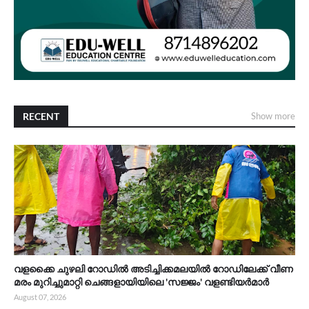
RECENT
Show more
വളക്കൈ ചുഴലി റോഡിൽ അടിച്ചിക്കമലയിൽ റോഡിലേക്ക് വീണ
മരം മുറിച്ചുമാറ്റി ചെങ്ങളായിയിലെ 'സജ്ജം' വളണ്ടിയർമാർ
August 07, 2026