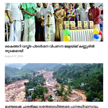
കൈത്തറി വസ്ത്ര പ്രദർശന വിപണന മേളയ്ക്ക് കണ്ണൂരിൽ
തുടക്കമായി
August 07, 2026
മുണ്ടക്കൈ ചൂരൽമല ദുരന്തബാധിതരുടെ പുനരധിവാസവും