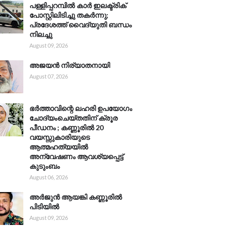
പള്ളിപ്പറമ്പിൽ കാർ ഇലക്ട്രിക്
പോസ്റ്റിലിടിച്ചു തകർന്നു;
പ്രദേശത്ത് വൈദ്യുതി ബന്ധം
നിലച്ചു
August 09, 2026
അജയൻ നിര്യാതനായി
August 07, 2026
ഭർത്താവിന്റെ ലഹരി ഉപയോഗം
ചോദ്യംചെയ്തതിന് ക്രൂര
പീഡനം ; കണ്ണൂരിൽ 20
വയസ്സുകാരിയുടെ
ആത്മഹത്യയിൽ
അന്വേഷണം ആവശ്യപ്പെട്ട്
കുടുംബം
August 06, 2026
അർജുൻ ആയങ്കി കണ്ണൂരിൽ
പിടിയിൽ
August 09, 2026