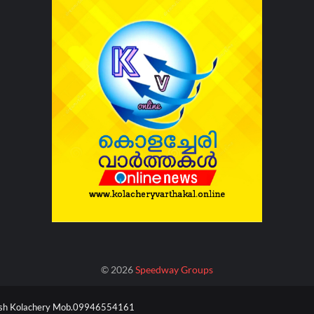
©
2026
Speedway Groups
esh Kolachery Mob.09946554161