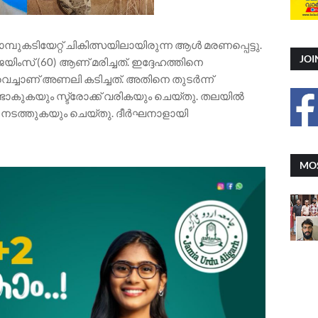
പാമ്പുകടിയേറ്റ് ചികിത്സയിലായിരുന്ന ആൾ മരണപ്പെട്ടു.
JOI
യിംസ് (60) ആണ് മരിച്ചത്. ഇദ്ദേഹത്തിനെ
ത് വെച്ചാണ് അണലി കടിച്ചത്. അതിനെ തുടർന്ന്
ടാകുകയും സ്ട്രോക്ക് വരികയും ചെയ്‌തു. തലയിൽ
ിയ നടത്തുകയും ചെയ്‌തു. ദീർഘനാളായി
MOS