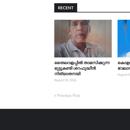
RECENT
തൈലവളപ്പിൽ താമസിക്കുന്ന
കൊളച
മുട്ടുകണ്ടി ശറഫുദ്ധീൻ
വേലാ
നിര്യാതനയി
August 0
August 09, 2026
Previous Post