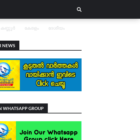
കണ്ണൂർ
കേരളം
ദേശീയം
R NEWS
IN WHATSAPP GROUP