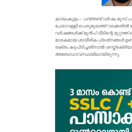
കായംകുളം :- പന്ത്രണ്ട് വർഷം മുമ്പ് 
ചേരാവള്ളി പെരുമുഖത്ത് വടക്കതിൽ ജ
വർഷങ്ങൾക്ക് മുൻപ് വീടിന്റെ മുറ്റത്
മാരകമായ ശാരീരിക പ്രശ്‌നങ്ങൾ ഉണ്
രക്തം കട്ടപിടിച്ചതിനാൽ ശസ്ത്രക്ര
അബോധാവസ്ഥയിലായിരുന്നു.