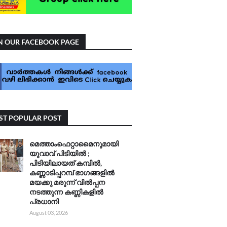
N OUR FACEBOOK PAGE
T POPULAR POST
മെത്താംഫെറ്റാമൈനുമായി
യുവാവ് പിടിയിൽ ;
പിടിയിലായത് കമ്പിൽ,
കണ്ണാടിപ്പറമ്പ് ഭാഗങ്ങളിൽ
മയക്കു മരുന്ന് വിൽപ്പന
നടത്തുന്ന കണ്ണികളിൽ
പ്രധാനി
August 03, 2026