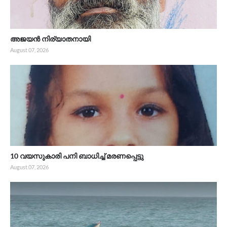
അജയൻ നിര്യാതനായി
August 07, 2026
10 വയസുകാരി പനി ബാധിച്ച് മരണപ്പെട്ടു
August 07, 2026