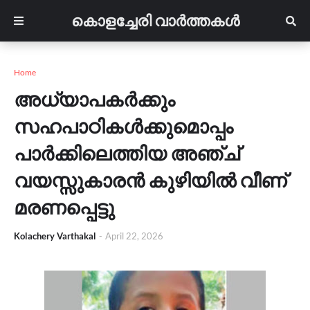
കൊളച്ചേരി വാർത്തകൾ
Home
അധ്യാപകർക്കും
സഹപാഠികൾക്കുമൊപ്പം
പാർക്കിലെത്തിയ അഞ്ച്
വയസ്സുകാരൻ കുഴിയിൽ വീണ്
മരണപ്പെട്ടു
Kolachery Varthakal
-
April 22, 2026