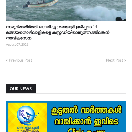
സമുദ്രാതിർത്തി ലംഘിച്ചു ; മലയാളി ഉൾപ്പടെ 11
മത്സ്യതൊഴിലാളികളെ കസ്റ്റഡിയിലെടുത്ത് ശ്രീലങ്കൻ
നാവികസേന
August 07, 2026
Previous Post
Next Post
OUR NEWS