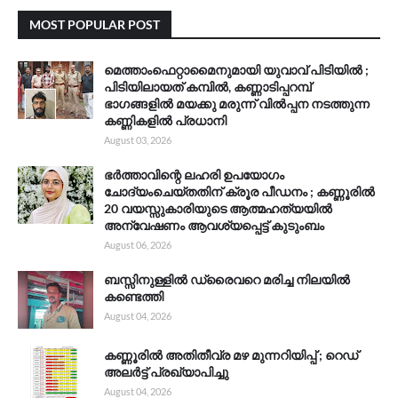
MOST POPULAR POST
മെത്താംഫെറ്റാമൈനുമായി യുവാവ് പിടിയിൽ ;
പിടിയിലായത് കമ്പിൽ, കണ്ണാടിപ്പറമ്പ്
ഭാഗങ്ങളിൽ മയക്കു മരുന്ന് വിൽപ്പന നടത്തുന്ന
കണ്ണികളിൽ പ്രധാനി
August 03, 2026
ഭർത്താവിന്റെ ലഹരി ഉപയോഗം
ചോദ്യംചെയ്തതിന് ക്രൂര പീഡനം ; കണ്ണൂരിൽ
20 വയസ്സുകാരിയുടെ ആത്മഹത്യയിൽ
അന്വേഷണം ആവശ്യപ്പെട്ട് കുടുംബം
August 06, 2026
ബസ്സിനുള്ളിൽ ഡ്രൈവറെ മരിച്ച നിലയിൽ
കണ്ടെത്തി
August 04, 2026
കണ്ണൂരിൽ അതിതീവ്ര മഴ മുന്നറിയിപ്പ് ; റെഡ്
അലർട്ട് പ്രഖ്യാപിച്ചു
August 04, 2026