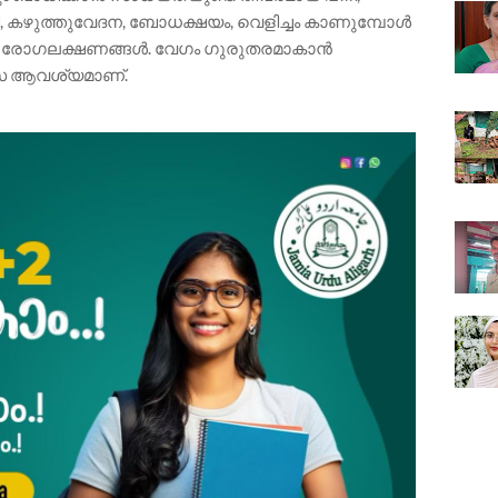
ദി, കഴുത്തുവേദന, ബോധക്ഷയം, വെളിച്ചം കാണുമ്പോൾ
രധാന രോഗലക്ഷണങ്ങൾ. വേഗം ഗുരുതരമാകാൻ
സ ആവശ്യമാണ്.