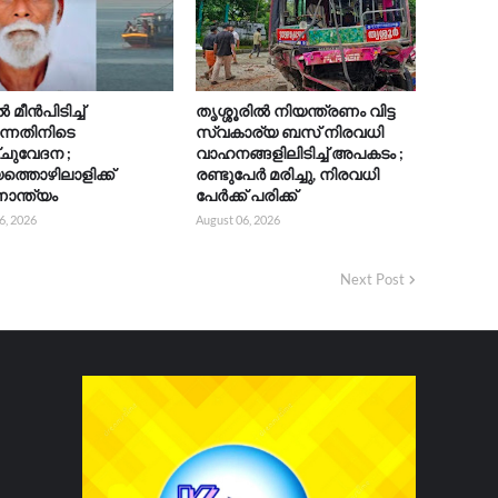
മീൻപിടിച്ച്
തൃശ്ശൂരിൽ നിയന്ത്രണം വിട്ട
ുന്നതിനിടെ
സ്വകാര്യ ബസ് നിരവധി
ചുവേദന ;
വാഹനങ്ങളിലിടിച്ച് അപകടം ;
യത്തൊഴിലാളിക്ക്
രണ്ടുപേർ മരിച്ചു, നിരവധി
ാന്ത്യം
പേർക്ക് പരിക്ക്
6, 2026
August 06, 2026
Next Post