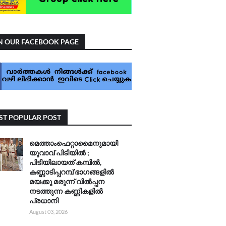
N OUR FACEBOOK PAGE
T POPULAR POST
മെത്താംഫെറ്റാമൈനുമായി
യുവാവ് പിടിയിൽ ;
പിടിയിലായത് കമ്പിൽ,
കണ്ണാടിപ്പറമ്പ് ഭാഗങ്ങളിൽ
മയക്കു മരുന്ന് വിൽപ്പന
നടത്തുന്ന കണ്ണികളിൽ
പ്രധാനി
August 03, 2026