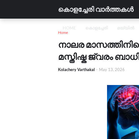
കൊളച്ചേരി വാർത്തകൾ
HOME
കൊളച്ചേരി
മയ്യിൽ
Home
നാലര മാസത്തിനിട
വിദ്യാഭ്യാസം
വാണിജ്യം
C
മസ്തിഷ്ക ജ്വരം ബാധിച
Kolachery Varthakal
-
May 13, 2026