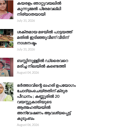
കയരളം ഞാറ്റുവയലിൽ
കുന്നുമ്മൽ പ്രേമവല്ലി
നിര്യാതയായി
July 31, 2026
ശക്തമായ മഴയിൽ പാട്ടയത്ത്
മതിൽ ഇടിഞ്ഞുവീണ് വീടിന്
നാശനഷ്ടം
July 31, 2026
ബസ്സിനുള്ളിൽ ഡ്രൈവറെ
മരിച്ച നിലയിൽ കണ്ടെത്തി
August 04, 2026
ഭർത്താവിന്റെ ലഹരി ഉപയോഗം
ചോദ്യംചെയ്തതിന് ക്രൂര
പീഡനം ; കണ്ണൂരിൽ 20
വയസ്സുകാരിയുടെ
ആത്മഹത്യയിൽ
അന്വേഷണം ആവശ്യപ്പെട്ട്
കുടുംബം
August 06, 2026