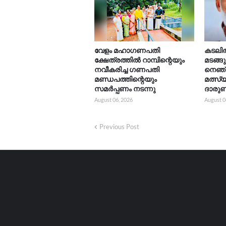
വേളം മഹാഗണപതി
കടലിൽ 
ക്ഷേത്രത്തിൽ റാമ്പിന്റെയും
മടങ്ങ
നവീകരിച്ച ഗണപതി
നെഞ്
മണ്ഡപത്തിന്റെയും
മത്സ്
സമർപ്പണം നടന്നു
ദാരുണ
August 06, 2026
August 0
Previous Post