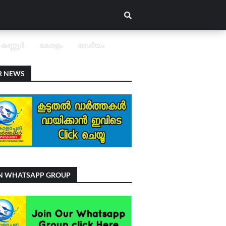
കണ്ണൂർ
കേരളം
ദേശീയം
R NEWS
IN WHATSAPP GROUP