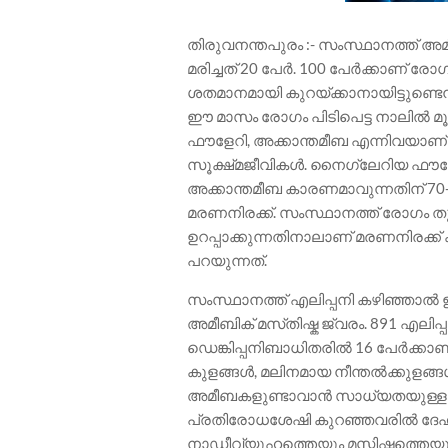
തിരുവനന്തപുരം :- സംസ്ഥാനത്ത് അമീ
മരിച്ചത് 20 പേർ. 100 പേർക്കാണ് രോ
ശതമാനമായി കുറയ്ക്കാനായിട്ടുണ്ടെന
ഈ മാസം രോഗം പിടിപെട്ട നാലിൽ മൂ
ഫൗളേറി, അക്കാന്തമീബ എന്നിവയാണ് 
സൂക്ഷ്‌മജീവികൾ. നൈഗ്ലേറിയ ഫൗളേറി
അക്കാന്തമീബ കാരണമാവുന്നതിന്
മരണനിരക്ക്. സംസ്ഥാനത്ത് രോഗം തുട
ഉറപ്പാക്കുന്നതിനാലാണ് മരണനിരക്ക
പറയുന്നത്.
സംസ്ഥാനത്ത് എലിപ്പനി കഴിഞ്ഞാൽ 
അമീബിക് മസ്‌തിഷ്ക ജ്വരം. 891 എലിപ
ഡെങ്കിപ്പനിബാധിതരിൽ 16 പേർക്കാണ
കുളങ്ങൾ, മലിനമായ നീന്തൽക്കുള
അമീബകളുണ്ടാവാൻ സാധ്യതയുള്ളത്. മൂക
പ്രതിരോധശേഷി കുറഞ്ഞവരിൽ ദേഹത്
നാഡീവ്യൂഹത്തെയും മസ്തിഷ്കത്തെയു