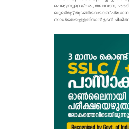
പെട്ടെന്നുള്ള ജ്വരം, തലവേദന, ഛർ
ബുദ്ധിമുട്ട് തുടങ്ങിയവയാണ് പ്
സാധ്യതയുള്ളതിനാൽ ഉടൻ ചികിത്