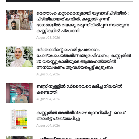
മെത്താംഫെറ്റാമൈനുമായി യുവാവ് പിടിയിൽ ;
പിടിയിലായത് കമ്പിൽ, കണ്ണാടിപ്പറമ്പ്
ഭാഗങ്ങളിൽ മയക്കു മരുന്ന് വിൽപ്പന നടത്തുന്ന
കണ്ണികളിൽ പ്രധാനി
August 03, 2026
ഭർത്താവിന്റെ ലഹരി ഉപയോഗം
ചോദ്യംചെയ്തതിന് ക്രൂര പീഡനം ; കണ്ണൂരിൽ
20 വയസ്സുകാരിയുടെ ആത്മഹത്യയിൽ
അന്വേഷണം ആവശ്യപ്പെട്ട് കുടുംബം
August 06, 2026
ബസ്സിനുള്ളിൽ ഡ്രൈവറെ മരിച്ച നിലയിൽ
കണ്ടെത്തി
August 04, 2026
കണ്ണൂരിൽ അതിതീവ്ര മഴ മുന്നറിയിപ്പ് ; റെഡ്
അലർട്ട് പ്രഖ്യാപിച്ചു
August 04, 2026
ചൂളിയാട് അടുവാപ്പുറത്തെ രൂപേഷ്