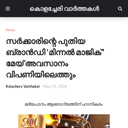
കൊളച്ചേരി വാർത്തകൾ
Home
സർക്കാരിന്റെ പുതിയ
ബ്രാൻഡി 'മിന്നൽ മാജിക് '
മേയ് അവസാനം
വിപണിയിലെത്തും
Kolachery Varthakal
-
May 13, 2026
മദ്യപാനം ആരോഗ്യത്തിന് ഹാനികരം