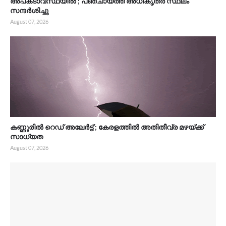
അപകടാവസ്ഥയിൽ ; പഞ്ചായത്ത്‌ അധികൃതർ സ്ഥലം
സന്ദർശിച്ചു
August 07, 2026
കണ്ണൂരിൽ റെഡ് അലേർട്ട് ; കേരളത്തിൽ അതിതീവ്ര മഴയ്ക്ക്
സാധ്യത
August 07, 2026