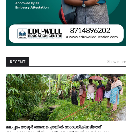
RECENT
Show more
മലപ്പട്ടം അടൂർ താണപ്പൊയിൽ റോഡരിക് ഇടിഞ്ഞ്