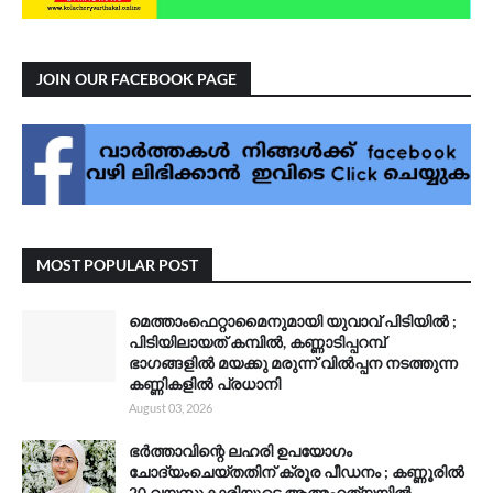
JOIN OUR FACEBOOK PAGE
MOST POPULAR POST
മെത്താംഫെറ്റാമൈനുമായി യുവാവ് പിടിയിൽ ;
പിടിയിലായത് കമ്പിൽ, കണ്ണാടിപ്പറമ്പ്
ഭാഗങ്ങളിൽ മയക്കു മരുന്ന് വിൽപ്പന നടത്തുന്ന
കണ്ണികളിൽ പ്രധാനി
August 03, 2026
ഭർത്താവിന്റെ ലഹരി ഉപയോഗം
ചോദ്യംചെയ്തതിന് ക്രൂര പീഡനം ; കണ്ണൂരിൽ
20 വയസ്സുകാരിയുടെ ആത്മഹത്യയിൽ