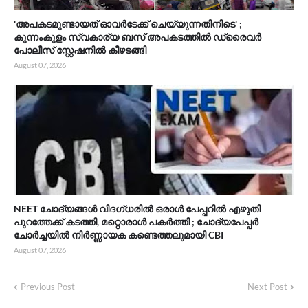
'അപകടമുണ്ടായത് ഓവർടേക്ക് ചെയ്യുന്നതിനിടെ' ;
കുന്നംകുളം സ്വകാര്യ ബസ് അപകടത്തിൽ ഡ്രൈവർ
പോലീസ് സ്റ്റേഷനിൽ കീഴടങ്ങി
August 07, 2026
NEET ചോദ്യങ്ങൾ വിദഗ്ധരിൽ ഒരാൾ പേപ്പറിൽ എഴുതി
പുറത്തേക്ക് കടത്തി, മറ്റൊരാൾ പകർത്തി ; ചോദ്യപേപ്പർ
ചോർച്ചയിൽ നിർണ്ണായക കണ്ടെത്തലുമായി CBI
August 07, 2026
Previous Post
Next Post