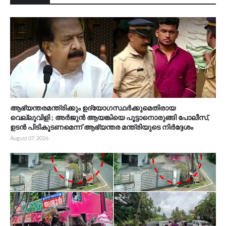
ആഭ്യന്തരമന്ത്രിക്കും ഉദ്യോഗസ്ഥർക്കുമെതിരായ
വെല്ലുവിളി ; അർജുൻ ആയങ്കിയെ പൂട്ടാനൊരുങ്ങി പോലീസ്,
ഉടൻ പിടികൂടണമെന്ന് ആഭ്യന്തര മന്ത്രിയുടെ നിർദ്ദേശം
August 07, 2026