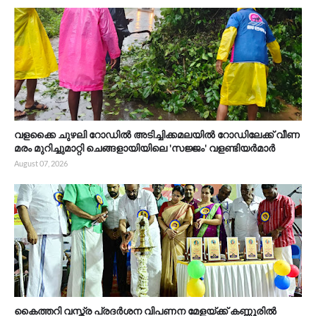
വളക്കൈ ചുഴലി റോഡിൽ അടിച്ചിക്കമലയിൽ റോഡിലേക്ക് വീണ
മരം മുറിച്ചുമാറ്റി ചെങ്ങളായിയിലെ 'സജ്ജം' വളണ്ടിയർമാർ
August 07, 2026
കൈത്തറി വസ്ത്ര പ്രദർശന വിപണന മേളയ്ക്ക് കണ്ണൂരിൽ