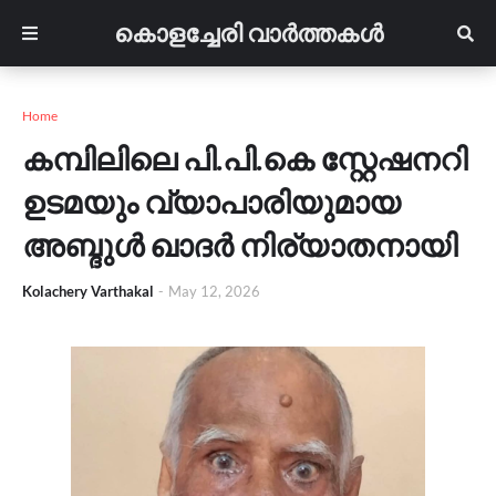
കൊളച്ചേരി വാർത്തകൾ
Home
കമ്പിലിലെ പി.പി.കെ സ്റ്റേഷനറി
ഉടമയും വ്യാപാരിയുമായ
അബ്ദുൾ ഖാദർ നിര്യാതനായി
Kolachery Varthakal
-
May 12, 2026