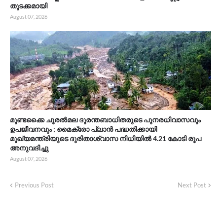
തുടക്കമായി
August 07, 2026
മുണ്ടക്കൈ ചൂരൽമല ദുരന്തബാധിതരുടെ പുനരധിവാസവും
ഉപജീവനവും ; മൈക്രോ പ്ലാൻ പദ്ധതിക്കായി
മുഖ്യമന്ത്രിയുടെ ദുരിതാശ്വാസ നിധിയിൽ 4.21 കോടി രൂപ
അനുവദിച്ചു
August 07, 2026
Previous Post
Next Post