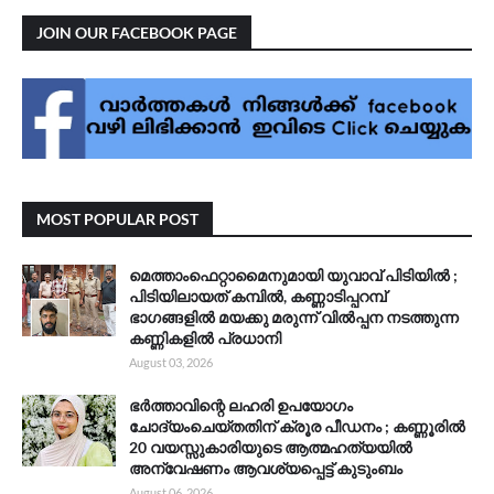
JOIN OUR FACEBOOK PAGE
MOST POPULAR POST
മെത്താംഫെറ്റാമൈനുമായി യുവാവ് പിടിയിൽ ;
പിടിയിലായത് കമ്പിൽ, കണ്ണാടിപ്പറമ്പ്
ഭാഗങ്ങളിൽ മയക്കു മരുന്ന് വിൽപ്പന നടത്തുന്ന
കണ്ണികളിൽ പ്രധാനി
August 03, 2026
ഭർത്താവിന്റെ ലഹരി ഉപയോഗം
ചോദ്യംചെയ്തതിന് ക്രൂര പീഡനം ; കണ്ണൂരിൽ
20 വയസ്സുകാരിയുടെ ആത്മഹത്യയിൽ
അന്വേഷണം ആവശ്യപ്പെട്ട് കുടുംബം
August 06, 2026