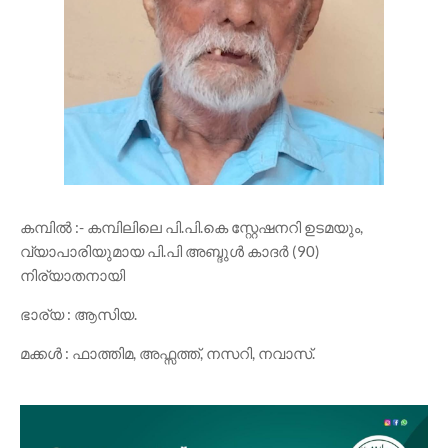
കമ്പിൽ :- കമ്പിലിലെ പി.പി.കെ സ്റ്റേഷനറി ഉടമയും,
വ്യാപാരിയുമായ പി.പി അബ്ദുൾ കാദർ (90)
നിര്യാതനായി
ഭാര്യ : ആസിയ.
മക്കൾ : ഫാത്തിമ, അഫ്സത്ത്, നസറി, നവാസ്.