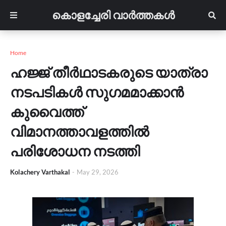
കൊളച്ചേരി വാർത്തകൾ
Home
ഹജ്ജ് തീർഥാടകരുടെ യാത്രാ
നടപടികൾ സുഗമമാക്കാൻ
കുവൈത്ത്
വിമാനത്താവളത്തിൽ
പരിശോധന നടത്തി
Kolachery Varthakal
-
May 29, 2026