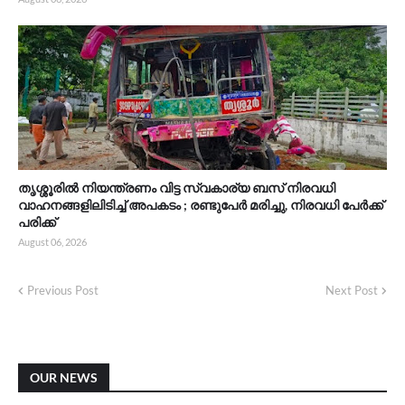
തൃശ്ശൂരിൽ നിയന്ത്രണം വിട്ട സ്വകാര്യ ബസ് നിരവധി
വാഹനങ്ങളിലിടിച്ച് അപകടം ; രണ്ടുപേർ മരിച്ചു, നിരവധി പേർക്ക്
പരിക്ക്
August 06, 2026
Previous Post
Next Post
OUR NEWS