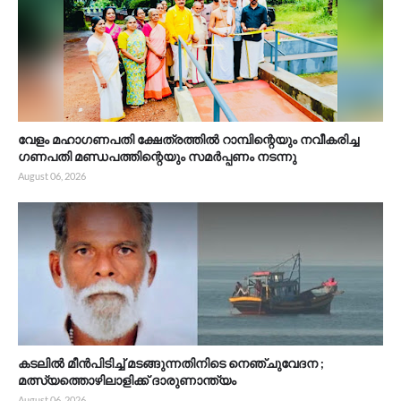
വേളം മഹാഗണപതി ക്ഷേത്രത്തിൽ റാമ്പിന്റെയും നവീകരിച്ച
ഗണപതി മണ്ഡപത്തിന്റെയും സമർപ്പണം നടന്നു
August 06, 2026
കടലിൽ മീൻപിടിച്ച് മടങ്ങുന്നതിനിടെ നെഞ്ചുവേദന ;
മത്സ്യത്തൊഴിലാളിക്ക് ദാരുണാന്ത്യം
August 06, 2026