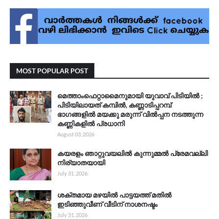
MOST POPULAR POST
മെത്താംഫെറ്റാമൈനുമായി യുവാവ് പിടിയിൽ ;
പിടിയിലായത് കമ്പിൽ, കണ്ണാടിപ്പറമ്പ്
ഭാഗങ്ങളിൽ മയക്കു മരുന്ന് വിൽപ്പന നടത്തുന്ന
കണ്ണികളിൽ പ്രധാനി
August 03, 2026
കയരളം ഞാറ്റുവയലിൽ കുന്നുമ്മൽ പ്രേമവല്ലി
നിര്യാതയായി
July 31, 2026
ശക്തമായ മഴയിൽ പാട്ടയത്ത് മതിൽ
ഇടിഞ്ഞുവീണ് വീടിന് നാശനഷ്ടം
July 31, 2026