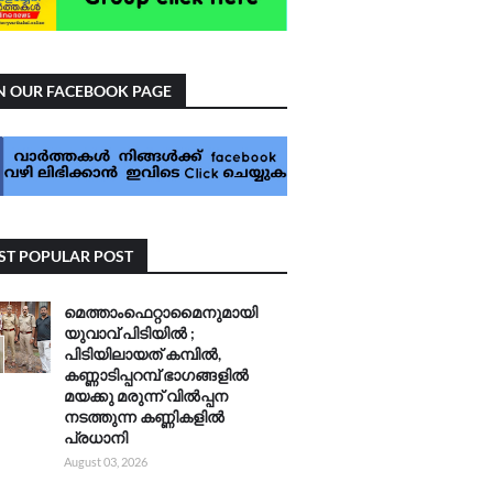
N OUR FACEBOOK PAGE
T POPULAR POST
മെത്താംഫെറ്റാമൈനുമായി
യുവാവ് പിടിയിൽ ;
പിടിയിലായത് കമ്പിൽ,
കണ്ണാടിപ്പറമ്പ് ഭാഗങ്ങളിൽ
മയക്കു മരുന്ന് വിൽപ്പന
നടത്തുന്ന കണ്ണികളിൽ
പ്രധാനി
August 03, 2026