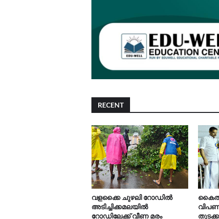
RECENT
വളക്കൈ ചുഴലി റോഡിൽ
കൈത്ത
അടിച്ചിക്കമലയിൽ
വിപണന
റോഡിലേക്ക് വീണ മരം
തുടക്