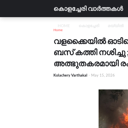
കൊളച്ചേരി വാർത്തകൾ
HOME
കൊളച്ചേരി
മയ്യിൽ
Home
വളക്കൈയിൽ ഓടിക്
വിദ്യാഭ്യാസം
വാണിജ്യം
C
ബസ് കത്തി നശിച്ചു 
അത്ഭുതകരമായി രക്ഷ
Kolachery Varthakal
-
May 15, 2026