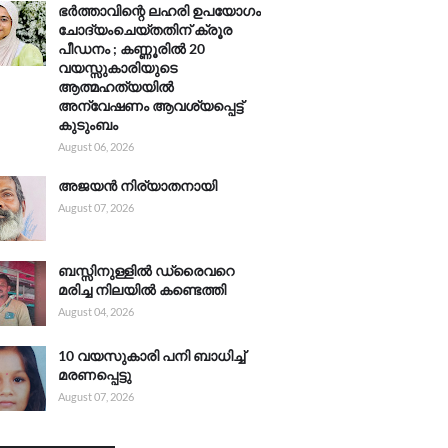
ഭർത്താവിന്റെ ലഹരി ഉപയോഗം
ചോദ്യംചെയ്തതിന് ക്രൂര
പീഡനം ; കണ്ണൂരിൽ 20
വയസ്സുകാരിയുടെ
ആത്മഹത്യയിൽ
അന്വേഷണം ആവശ്യപ്പെട്ട്
കുടുംബം
August 06, 2026
അജയൻ നിര്യാതനായി
August 07, 2026
ബസ്സിനുള്ളിൽ ഡ്രൈവറെ
മരിച്ച നിലയിൽ കണ്ടെത്തി
August 04, 2026
10 വയസുകാരി പനി ബാധിച്ച്
മരണപ്പെട്ടു
August 07, 2026