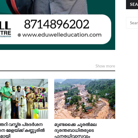
SEA
Show more
റി വസ്ത്ര പ്രദർശന
മുണ്ടക്കൈ ചൂരൽമല
 മേളയ്ക്ക് കണ്ണൂരിൽ
ദുരന്തബാധിതരുടെ
കമായി
പുനരധിവാസവും