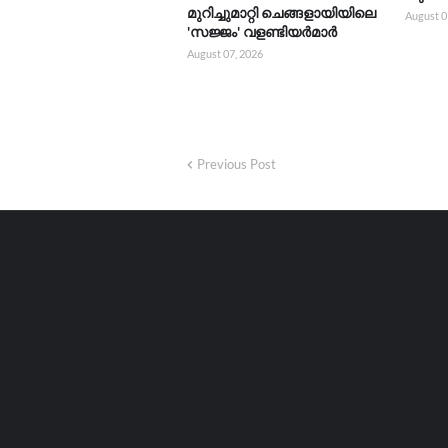
മുറിച്ചുമാറ്റി ചെങ്ങളായിയിലെ
August 0
'സജ്ജം' വളണ്ടിയർമാർ
August 07, 2026
Previous Post