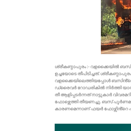
ശ്രീകണ്ഠാപുരം :- വളക്കൈയിൽ ബസിന
ഉച്ചയോടെ തീപിടിച്ചത്. ശ്രീകണ്ഠാപുര
വളക്കൈയിലെത്തിയപ്പോൾ ബസിൻ്റെ അ
ഡ്രൈവർ റോഡരികിൽ നിർത്തി യാത്ര
തീ ആളിപ്പടർന്നത് നാട്ടുകാർ വിവരമറ
ഫോഴ്സെത്തി തീയണച്ചു. ബസ് പൂർണമായി
കാരണമെന്നാണ് ഫയർ ഫോഴ്സിൻ്റെ പ