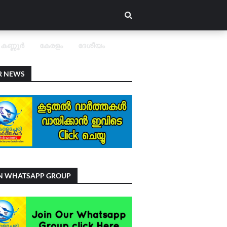
കണ്ണൂർ
കേരളം
ദേശീയം
R NEWS
IN WHATSAPP GROUP