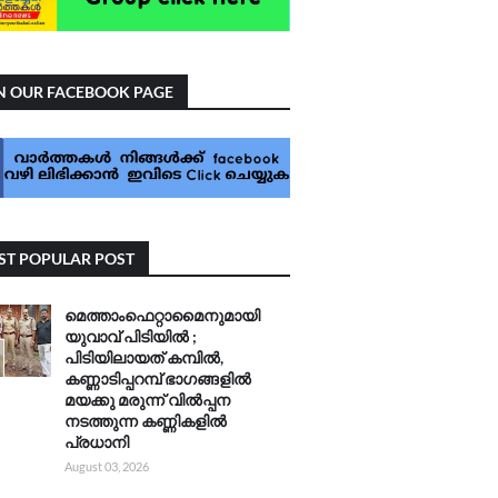
N OUR FACEBOOK PAGE
T POPULAR POST
മെത്താംഫെറ്റാമൈനുമായി
യുവാവ് പിടിയിൽ ;
പിടിയിലായത് കമ്പിൽ,
കണ്ണാടിപ്പറമ്പ് ഭാഗങ്ങളിൽ
മയക്കു മരുന്ന് വിൽപ്പന
നടത്തുന്ന കണ്ണികളിൽ
പ്രധാനി
August 03, 2026