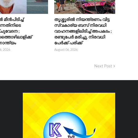
മീൻപിടിച്ച്
തൃശ്ശൂരിൽ നിയന്ത്രണം വിട്ട
ുന്നതിനിടെ
സ്വകാര്യ ബസ് നിരവധി
ചുവേദന ;
വാഹനങ്ങളിലിടിച്ച് അപകടം ;
യത്തൊഴിലാളിക്ക്
രണ്ടുപേർ മരിച്ചു, നിരവധി
ാന്ത്യം
പേർക്ക് പരിക്ക്
6, 2026
August 06, 2026
Next Post