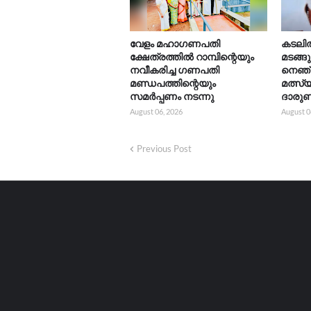
വേളം മഹാഗണപതി
കടലിൽ 
ക്ഷേത്രത്തിൽ റാമ്പിന്റെയും
മടങ്ങ
നവീകരിച്ച ഗണപതി
നെഞ്
മണ്ഡപത്തിന്റെയും
മത്സ്
സമർപ്പണം നടന്നു
ദാരുണ
August 06, 2026
August 0
Previous Post