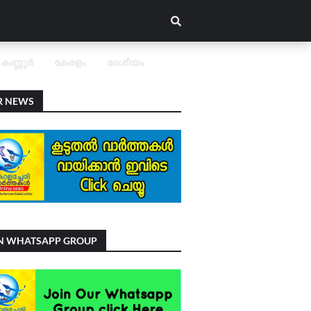
കണ്ണൂർ
കേരളം
ദേശീയം
R NEWS
IN WHATSAPP GROUP