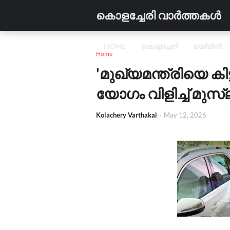
കൊളച്ചേരി വാർത്തകൾ
HOME
കൊളച്ചേരി
മയ്യിൽ
Home
'മുഖ്യമന്ത്രിയെ കി
വിദ്യാഭ്യാസം
വാണിജ്യം
C
യോഗം വിളിച്ച് മുസ്
Kolachery Varthakal
-
May 12, 2026