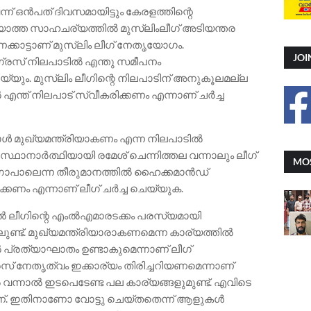
ന്ന് ഒൻപത് ദിവസമായിട്ടും കേരളത്തിന്റെ
ഴിയാത്ത സാഹചര്യത്തിൽ മുസ്ലിംലീഗ് അടിയന്തര
ണക്കാട്ടാണ് മുസ്ലിം ലീഗ് നേതൃയോഗം.
JOI
ഗ്രസ് നിലപാടിൽ എന്തു സമീപനം
യ്യും. മുസ്ലിം ലീഗിന്റെ നിലപാടിന് അനുകൂലമല്ല
ന്ത് നിലപാട് സ്വീകരിക്കണം എന്നാണ് ചർച്ച
രാൾ മുഖ്യമന്ത്രിയാകണം എന്ന നിലപാടിൽ
സ്ഥാനാർത്ഥിയായി രമേശ് ചെന്നിത്തല വന്നാലും ലീഗ്
MOS
ുഗോപാലെന്ന തീരുമാനത്തിൽ ഹൈക്കമാൻഡ്
്കണം എന്നാണ് ലീഗ് ചർച്ച ചെയ്യുക.
ിൽ ലീഗിന്റെ എംൽഎമാരടക്കം പരസ്യമായി
ണ്ട്. മുഖ്യമന്ത്രിയാരാകണമെന്ന കാര്യത്തിൽ
ിൽ പ്രത്യാഘാതം ഉണ്ടാകുമെന്നാണ് ലീഗ്
രസ് നേതൃത്വം ഇക്കാര്യം തിരിച്ചറിയണമെന്നാണ്
ന്നാൽ ഇടപെടേണ്ട പല കാര്യങ്ങളുമുണ്ട്. എവിടെ
ണ്. ഇതിനാണോ വോട്ടു ചെയ്‌തതെന്ന് ആളുകൾ