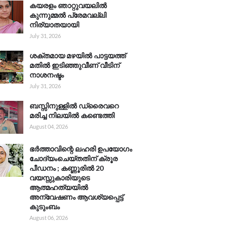
കയരളം ഞാറ്റുവയലിൽ
കുന്നുമ്മൽ പ്രേമവല്ലി
നിര്യാതയായി
July 31, 2026
ശക്തമായ മഴയിൽ പാട്ടയത്ത്
മതിൽ ഇടിഞ്ഞുവീണ് വീടിന്
നാശനഷ്ടം
July 31, 2026
ബസ്സിനുള്ളിൽ ഡ്രൈവറെ
മരിച്ച നിലയിൽ കണ്ടെത്തി
August 04, 2026
ഭർത്താവിന്റെ ലഹരി ഉപയോഗം
ചോദ്യംചെയ്തതിന് ക്രൂര
പീഡനം ; കണ്ണൂരിൽ 20
വയസ്സുകാരിയുടെ
ആത്മഹത്യയിൽ
അന്വേഷണം ആവശ്യപ്പെട്ട്
കുടുംബം
August 06, 2026