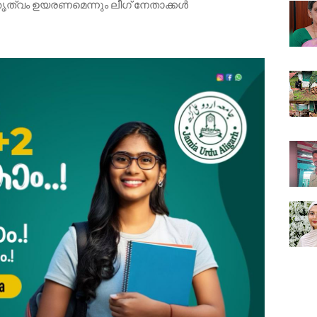
തൃത്വം ഉയരണമെന്നും ലീഗ് നേതാക്കൾ