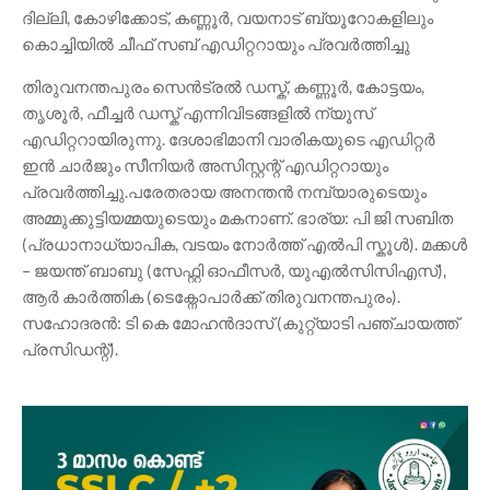
ദില്ലി, കോഴിക്കോട്, കണ്ണൂർ, വയനാട് ബ്യൂറോകളിലും
കൊച്ചിയിൽ ചീഫ് സബ് എഡിറ്ററായും പ്രവർത്തിച്ചു
തിരുവനന്തപുരം സെൻട്രൽ ഡസ്ക്, കണ്ണൂർ, കോട്ടയം,
തൃശൂർ, ഫീച്ചർ ഡസ്ക് എന്നിവിടങ്ങളിൽ ന്യൂസ്
എഡിറ്ററായിരുന്നു. ദേശാഭിമാനി വാരികയുടെ എഡിറ്റർ
ഇൻ ചാർജും സീനിയർ അസിസ്റ്റന്റ്‌ എഡിറ്ററായും
പ്രവർത്തിച്ചു.പരേതരായ അനന്തൻ നമ്പ്യാരുടെയും
അമ്മുക്കുട്ടിയമ്മയുടെയും മകനാണ്‌. ഭാര്യ: പി ജി സബിത
(പ്രധാനാധ്യാപിക, വടയം നോർത്ത്‌ എൽപി സ്കൂൾ). മക്കൾ
– ജയന്ത് ബാബു (സേഫ്റ്റി ഓഫീസർ, യുഎൽസിസിഎസ്),
ആർ കാർത്തിക (ടെക്നോപാർക്ക്‌ തിരുവനന്തപുരം).
സഹോദരൻ: ടി കെ മോഹൻദാസ്‌ (കുറ്റ്യാടി പഞ്ചായത്ത്‌
പ്രസിഡന്റ്‌).