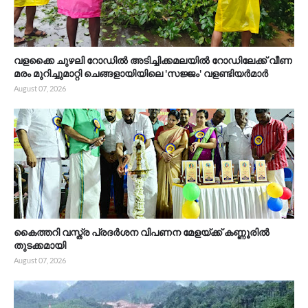
വളക്കൈ ചുഴലി റോഡിൽ അടിച്ചിക്കമലയിൽ റോഡിലേക്ക് വീണ
മരം മുറിച്ചുമാറ്റി ചെങ്ങളായിയിലെ 'സജ്ജം' വളണ്ടിയർമാർ
August 07, 2026
കൈത്തറി വസ്ത്ര പ്രദർശന വിപണന മേളയ്ക്ക് കണ്ണൂരിൽ
തുടക്കമായി
August 07, 2026