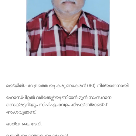
മയ്യിൽ:- വേളത്തെ യു കരുണാകരൻ (80) നിര്യാതനായി.
ഹോസ്പിറ്റൽ വർക്കേഴ്സ് യൂണിയൻ മുൻ സംസ്ഥാന
സെക്രട്ടറിയും സിപിഎം വേളം കിഴക്ക് ബ്രാഞ്ച്
അംഗവുമാണ്.
ഭാര്യ: കെ. ദേവി.
മക്കൾ: യു മഞ്ജുള, യു മഹേഷ്‌.