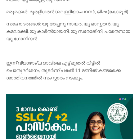
മരുമക്കൾ: മുരളീധരൻ (വെള്ളിയാംപറമ്പ്), ജിഷ (കോഴൂർ).
സഹോദരങ്ങൾ: യു അപ്പനു നായർ, യു ഭാസ്കരൻ, യു
കമലാക്ഷി, യു കാർത്യായനി, യു സരോജിനി, പരേതനായ
യു ഗോവിന്ദൻ.
ഇന്ന് വ്യാഴാഴ്ച രാവിലെ എട്ട് മുതൽ വീട്ടിൽ
പൊതുദർശനം, തുടർന്ന് പകൽ 11 മണിക്ക് കണ്ടക്കൈ
ശാന്തിവനത്തിൽ സംസ്കാരം നടക്കും.