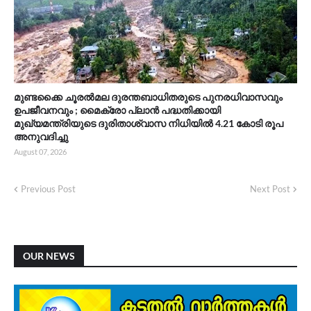
മുണ്ടക്കൈ ചൂരൽമല ദുരന്തബാധിതരുടെ പുനരധിവാസവും
ഉപജീവനവും ; മൈക്രോ പ്ലാൻ പദ്ധതിക്കായി
മുഖ്യമന്ത്രിയുടെ ദുരിതാശ്വാസ നിധിയിൽ 4.21 കോടി രൂപ
അനുവദിച്ചു
August 07, 2026
Previous Post
Next Post
OUR NEWS