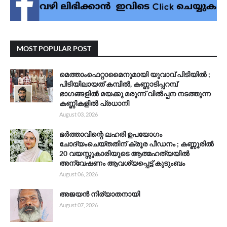
MOST POPULAR POST
മെത്താംഫെറ്റാമൈനുമായി യുവാവ് പിടിയിൽ ;
പിടിയിലായത് കമ്പിൽ, കണ്ണാടിപ്പറമ്പ്
ഭാഗങ്ങളിൽ മയക്കു മരുന്ന് വിൽപ്പന നടത്തുന്ന
കണ്ണികളിൽ പ്രധാനി
August 03, 2026
ഭർത്താവിന്റെ ലഹരി ഉപയോഗം
ചോദ്യംചെയ്തതിന് ക്രൂര പീഡനം ; കണ്ണൂരിൽ
20 വയസ്സുകാരിയുടെ ആത്മഹത്യയിൽ
അന്വേഷണം ആവശ്യപ്പെട്ട് കുടുംബം
August 06, 2026
അജയൻ നിര്യാതനായി
August 07, 2026