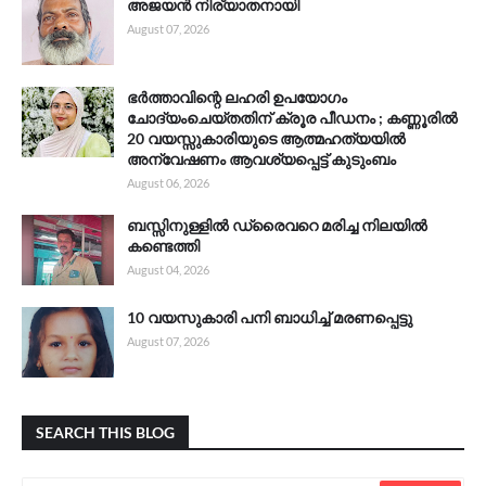
അജയൻ നിര്യാതനായി
August 07, 2026
ഭർത്താവിന്റെ ലഹരി ഉപയോഗം
ചോദ്യംചെയ്തതിന് ക്രൂര പീഡനം ; കണ്ണൂരിൽ
20 വയസ്സുകാരിയുടെ ആത്മഹത്യയിൽ
അന്വേഷണം ആവശ്യപ്പെട്ട് കുടുംബം
August 06, 2026
ബസ്സിനുള്ളിൽ ഡ്രൈവറെ മരിച്ച നിലയിൽ
കണ്ടെത്തി
August 04, 2026
10 വയസുകാരി പനി ബാധിച്ച് മരണപ്പെട്ടു
August 07, 2026
SEARCH THIS BLOG