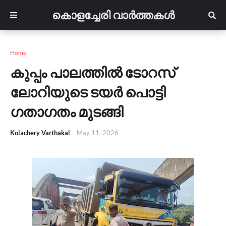
കൊളച്ചേരി വാർത്തകൾ
Home
കുപ്പം പാലത്തിൽ ടോറസ്
ലോറിയുടെ ടയർ പൊട്ടി
ഗതാഗതം മുടങ്ങി
Kolachery Varthakal
-
May 11, 2026