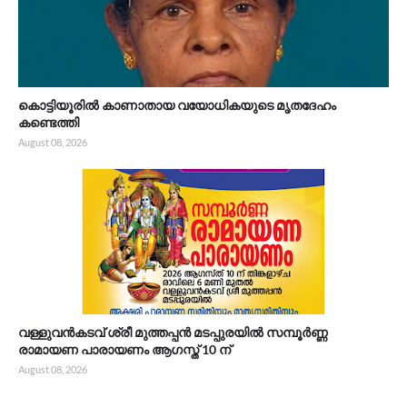
കൊട്ടിയൂരിൽ കാണാതായ വയോധികയുടെ മൃതദേഹം
കണ്ടെത്തി
August 08, 2026
വള്ളുവൻകടവ് ശ്രീ മുത്തപ്പൻ മടപ്പുരയിൽ സമ്പൂർണ്ണ
രാമായണ പാരായണം ആഗസ്ത് 10 ന്
August 08, 2026