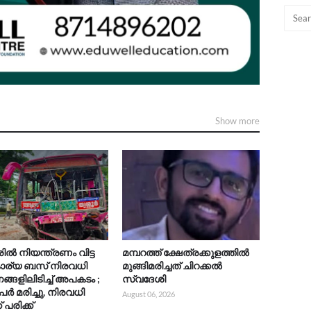
Show more
രിൽ നിയന്ത്രണം വിട്ട
മമ്പറത്ത് ക്ഷേത്രക്കുളത്തിൽ
ാര്യ ബസ് നിരവധി
മുങ്ങിമരിച്ചത് ചിറക്കൽ
്ങളിലിടിച്ച് അപകടം ;
സ്വദേശി
േർ മരിച്ചു, നിരവധി
August 06, 2026
 പരിക്ക്