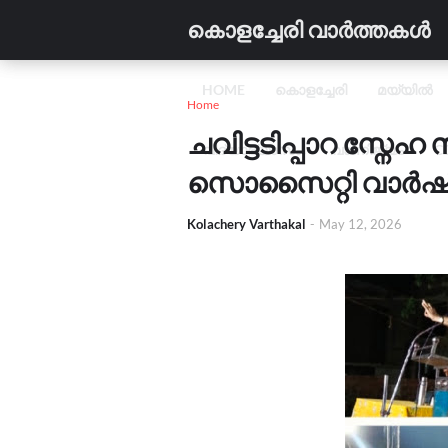
കൊളച്ചേരി വാർത്തകൾ
HOME
കൊളച്ചേരി
മയ്യിൽ
Home
ചവിട്ടടിപ്പാറ സ്നേഹ
വിദ്യാഭ്യാസം
വാണിജ്യം
C
സൊസൈറ്റി വാർഷി
Kolachery Varthakal
-
May 12, 2026