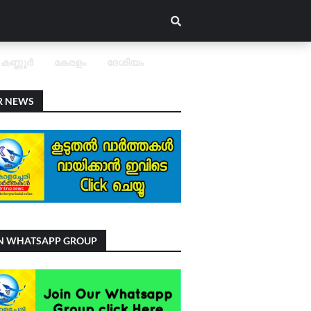
കണ്ണൂർ
കേരളം
ദേശീയം
R NEWS
IN WHATSAPP GROUP