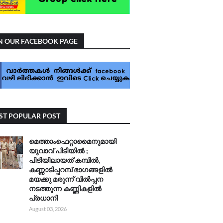
N OUR FACEBOOK PAGE
T POPULAR POST
മെത്താംഫെറ്റാമൈനുമായി
യുവാവ് പിടിയിൽ ;
പിടിയിലായത് കമ്പിൽ,
കണ്ണാടിപ്പറമ്പ് ഭാഗങ്ങളിൽ
മയക്കു മരുന്ന് വിൽപ്പന
നടത്തുന്ന കണ്ണികളിൽ
പ്രധാനി
August 03, 2026