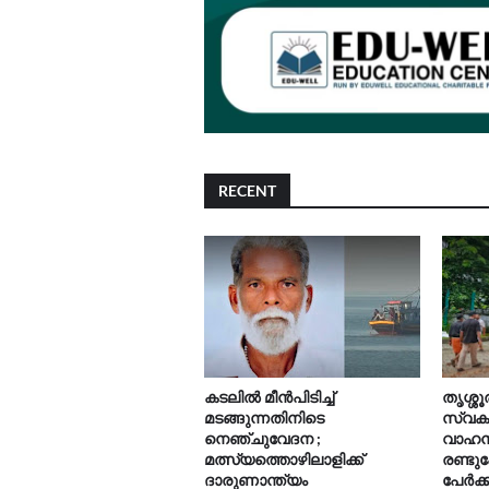
RECENT
കടലിൽ മീൻപിടിച്ച്
തൃശ്ശൂ
മടങ്ങുന്നതിനിടെ
സ്വക
നെഞ്ചുവേദന ;
വാഹനങ
മത്സ്യത്തൊഴിലാളിക്ക്
രണ്ടുപ
ദാരുണാന്ത്യം
പേർക്ക്