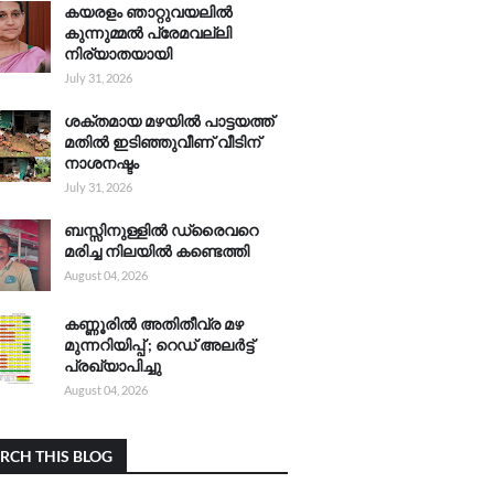
കയരളം ഞാറ്റുവയലിൽ
കുന്നുമ്മൽ പ്രേമവല്ലി
നിര്യാതയായി
July 31, 2026
ശക്തമായ മഴയിൽ പാട്ടയത്ത്
മതിൽ ഇടിഞ്ഞുവീണ് വീടിന്
നാശനഷ്ടം
July 31, 2026
ബസ്സിനുള്ളിൽ ഡ്രൈവറെ
മരിച്ച നിലയിൽ കണ്ടെത്തി
August 04, 2026
കണ്ണൂരിൽ അതിതീവ്ര മഴ
മുന്നറിയിപ്പ് ; റെഡ് അലർട്ട്
പ്രഖ്യാപിച്ചു
August 04, 2026
RCH THIS BLOG