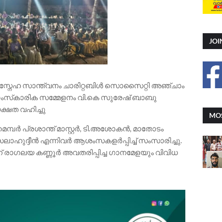
JOI
ിപ്പാറ സ്നേഹ സാന്ത്വനം ചാരിറ്റബിൾ സൊസൈറ്റി അഞ്ചാം
ംസ്‌കാരിക സമ്മേളനം വി.കെ സുരേഷ് ബാബു
്ഷത വഹിച്ചു
MOS
െമ്പർ പ്രശാന്ത് മാസ്റ്റർ, ടി.അശോകൻ, മാതോടം
ഹുദ്ദീൻ എന്നിവർ ആശംസകളർപ്പിച്ച് സംസാരിച്ചു.
് രാഗലയ കണ്ണൂർ അവതരിപ്പിച്ച ഗാനമേളയും വിവിധ