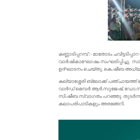
കണ്ണാടിപ്പറമ്പ് :- മാതോടം ചവിട്ടട
വാർഷികാഘോഷം സംഘടിപ്പിച്ചു. സാ
ഉദ്ഘാടനം ചെയ്തു. കെ.ഷീബ അധ്യക
കല്യാശ്ശേരി ബ്ലോക്ക് പഞ്ചായത്ത് മ
വാർഡ് മെമ്പർ ആർ.സുജേഷ്, ഡോ.സലാ
സി.ഷീബ സ്വാഗതം പറഞ്ഞു. തുടർന്ന
കലാപരിപാടികളും അരങ്ങേറി.