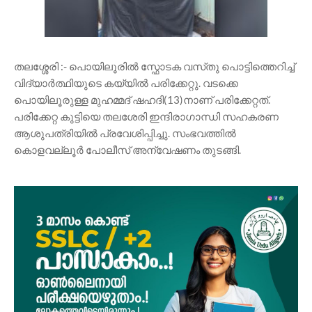
തലശ്ശേരി :- പൊയിലൂരിൽ സ്ഫോടക വസ്‌തു പൊട്ടിത്തെറിച്ച്
വിദ്യാർത്ഥിയുടെ കയ്യിൽ പരിക്കേറ്റു. വടക്കെ
പൊയിലൂരുള്ള മുഹമ്മദ് ഷഹദി(13)നാണ് പരിക്കേറ്റത്.
പരിക്കേറ്റ കുട്ടിയെ തലശേരി ഇന്ദിരാഗാന്ധി സഹകരണ
ആശുപത്രിയിൽ പ്രവേശിപ്പിച്ചു. സംഭവത്തിൽ
കൊളവല്ലൂർ പോലീസ് അന്വേഷണം തുടങ്ങി.