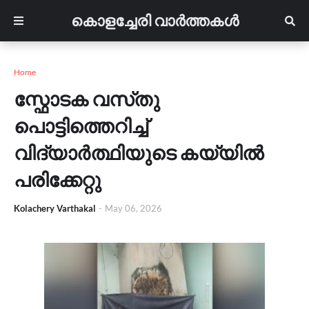
കൊളച്ചേരി വാർത്തകൾ
Home
സ്ഫോടക വസ്‌തു
പൊട്ടിത്തെറിച്ച്
വിദ്യാർത്ഥിയുടെ കയ്യിൽ
പരിക്കേറ്റു
Kolachery Varthakal
-
May 06, 2026