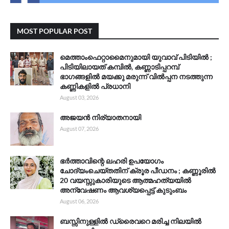
MOST POPULAR POST
മെത്താംഫെറ്റാമൈനുമായി യുവാവ് പിടിയിൽ ;
പിടിയിലായത് കമ്പിൽ, കണ്ണാടിപ്പറമ്പ്
ഭാഗങ്ങളിൽ മയക്കു മരുന്ന് വിൽപ്പന നടത്തുന്ന
കണ്ണികളിൽ പ്രധാനി
August 03, 2026
അജയൻ നിര്യാതനായി
August 07, 2026
ഭർത്താവിന്റെ ലഹരി ഉപയോഗം
ചോദ്യംചെയ്തതിന് ക്രൂര പീഡനം ; കണ്ണൂരിൽ
20 വയസ്സുകാരിയുടെ ആത്മഹത്യയിൽ
അന്വേഷണം ആവശ്യപ്പെട്ട് കുടുംബം
August 06, 2026
ബസ്സിനുള്ളിൽ ഡ്രൈവറെ മരിച്ച നിലയിൽ