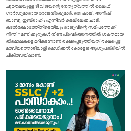
ചുമതലയുള്ള ടി വിജയന്റെ നേതൃത്വത്തിൽ ലൈഫ്
ഗാർഡുമാരായ രാജേന്ദ്രകുമാർ, ജെ ഷാജി, അനീഷ്
ബാബു, ഇബ്രാഹിം എന്നിവർ കടലിലേക്ക് ചാടി.
കടൽക്ഷോഭത്തിനിടെയിലും രാജുവിന്റെ സമീപത്തേക്ക്
നീന്തി * മണിക്കൂറുകൾ നീണ്ട പ്രവർത്തനത്തിൽ ശക്തമായ
തിരമാലകളെ മറികടന്നാണ് രക്ഷപ്പെടുത്തിയത്. രക്ഷപ്പെട്ട
മത്സ്യത്തൊഴിലാളി മെഡിക്കൽ കോളേജ് ആശുപത്രിയിൽ
ചികിത്സയിലാണ്.