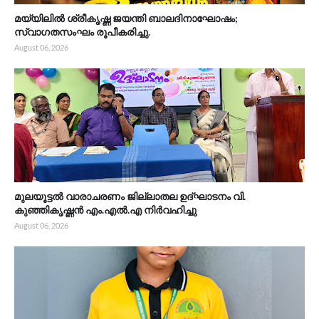
മയ്യിലിൽ ശ്രീകൃഷ്ണ ജയന്തി ബാലദിനാഘോഷം;
സ്വാഗതസംഘം രൂപീകരിച്ചു.
August 06, 2026
മുലയൂട്ടൽ വാരാചരണം ജില്ലാതല ഉദ്ഘാടനം വി.
കുഞ്ഞികൃഷ്ണൻ എം.എൽ.എ നിർവഹിച്ചു
August 06, 2026