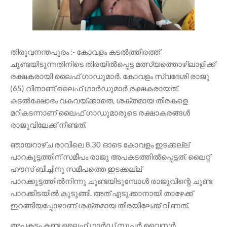
തിരുവനന്തപുരം :- കോവളം കടൽത്തീരത്ത്
ചൂണ്ടയിടുന്നതിനിടെ തിരയിൽപ്പെട്ട മത്സ്യത്തൊഴിലാളിക്ക്
രക്ഷകരായി ലൈഫ് ഗാഡുമാർ. കോവളം സ്വദേശി രാജു
(65) വിനാണ് ലൈഫ് ഗാർഡുമാർ രക്ഷകരായത്.
കടൽക്ഷോഭം വകവയ്ക്കാതെ, ശക്തമായ തിരകളെ
മറികടന്നാണ് ലൈഫ് ഗാഡുമാരുടെ രക്ഷാകരങ്ങൾ
രാജുവിലേക്ക് നീണ്ടത്.
ഞായറാഴ്ച രാവിലെ 8.30 ഓടെ കോവളം ഇടക്കല്ല്
പാറകൂട്ടത്തിന് സമീപം രാജു അപകടത്തിൽപ്പെട്ടത്. ലൈറ്റ്
ഹൗസ് ബീച്ചിനു സമീപത്തെ ഇടക്കല്ല്
പാറക്കൂട്ടത്തിൽനിന്നു ചൂണ്ടയിടുമ്പോൾ രാജുവിന്റെ ചൂണ്ട
പാറക്കിടയിൽ കുടുങ്ങി. അത് എടുക്കാനായി താഴേക്ക്
ഇറങ്ങിയപ്പോഴാണ് ശക്തമായ തിരയിലേക്ക് വീണത്.
അപകടം കണ്ട ലൈഫ് ഗാർഡ് സൂപ്പർ വൈസർ