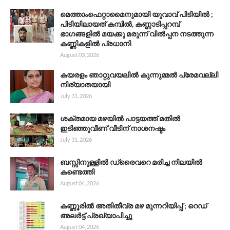
മെത്താംഫെറ്റാമൈനുമായി യുവാവ് പിടിയിൽ ;
പിടിയിലായത് കമ്പിൽ, കണ്ണാടിപ്പറമ്പ്
ഭാഗങ്ങളിൽ മയക്കു മരുന്ന് വിൽപ്പന നടത്തുന്ന
കണ്ണികളിൽ പ്രധാനി
August 03, 2026
കയരളം ഞാറ്റുവയലിൽ കുന്നുമ്മൽ പ്രേമവല്ലി
നിര്യാതയായി
July 31, 2026
ശക്തമായ മഴയിൽ പാട്ടയത്ത് മതിൽ
ഇടിഞ്ഞുവീണ് വീടിന് നാശനഷ്ടം
July 31, 2026
ബസ്സിനുള്ളിൽ ഡ്രൈവറെ മരിച്ച നിലയിൽ
കണ്ടെത്തി
August 04, 2026
കണ്ണൂരിൽ അതിതീവ്ര മഴ മുന്നറിയിപ്പ് ; റെഡ്
അലർട്ട് പ്രഖ്യാപിച്ചു
August 04, 2026