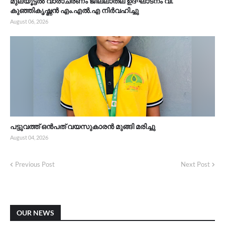
മുലയൂട്ടൽ വാരാചരണം ജില്ലാതല ഉദ്ഘാടനം വി.
കുഞ്ഞികൃഷ്ണൻ എം.എൽ.എ നിർവഹിച്ചു
August 06, 2026
പട്ടുവത്ത് ഒൻപത് വയസുകാരൻ മുങ്ങി മരിച്ചു
August 04, 2026
Previous Post
Next Post
OUR NEWS