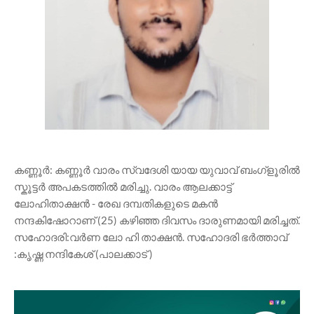
കണ്ണൂർ: കണ്ണൂർ വാരം സ്വദേശി യായ യുവാവ് ബംഗ്ളൂരിൽ
സ്കൂട്ടർ അപകടത്തിൽ മരിച്ചു. വാരം ആലക്കാട്ട്
ലോഹിതാക്ഷൻ - രേഖ ദമ്പതികളുടെ മകൻ
നന്ദകിഷോറാണ് (25) കഴിഞ്ഞ ദിവസം ദാരുണമായി മരിച്ചത്.
സഹോദരി:വർണ ലോ ഹി താക്ഷൻ. സഹോദരി ഭർത്താവ്
:കൃഷ്ണ നന്ദികേശ് (പാലക്കാട് )