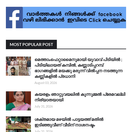
MOST POPULAR POST
മെത്താംഫെറ്റാമൈനുമായി യുവാവ് പിടിയിൽ ;
പിടിയിലായത് കമ്പിൽ, കണ്ണാടിപ്പറമ്പ്
ഭാഗങ്ങളിൽ മയക്കു മരുന്ന് വിൽപ്പന നടത്തുന്ന
കണ്ണികളിൽ പ്രധാനി
August 03, 2026
കയരളം ഞാറ്റുവയലിൽ കുന്നുമ്മൽ പ്രേമവല്ലി
നിര്യാതയായി
July 31, 2026
ശക്തമായ മഴയിൽ പാട്ടയത്ത് മതിൽ
ഇടിഞ്ഞുവീണ് വീടിന് നാശനഷ്ടം
July 31, 2026