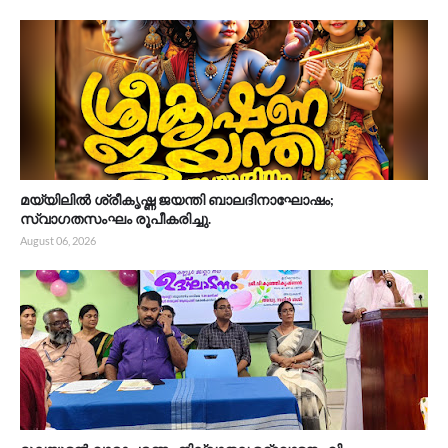
മയ്യിലിൽ ശ്രീകൃഷ്ണ ജയന്തി ബാലദിനാഘോഷം;
സ്വാഗതസംഘം രൂപീകരിച്ചു.
August 06, 2026