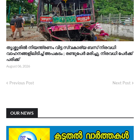
തൃശ്ശൂരിൽ നിയന്ത്രണം വിട്ട സ്വകാര്യ ബസ് നിരവധി
വാഹനങ്ങളിലിടിച്ച് അപകടം ; രണ്ടുപേർ മരിച്ചു, നിരവധി പേർക്ക്
പരിക്ക്
August 06, 2026
Previous Post
Next Post
OUR NEWS