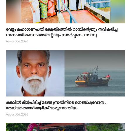
വേളം മഹാഗണപതി ക്ഷേത്രത്തിൽ റാമ്പിന്റെയും നവീകരിച്ച
ഗണപതി മണ്ഡപത്തിന്റെയും സമർപ്പണം നടന്നു
August 06, 2026
കടലിൽ മീൻപിടിച്ച് മടങ്ങുന്നതിനിടെ നെഞ്ചുവേദന ;
മത്സ്യത്തൊഴിലാളിക്ക് ദാരുണാന്ത്യം
August 06, 2026