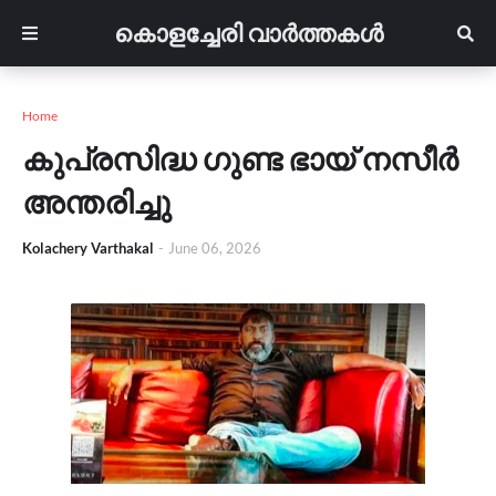
കൊളച്ചേരി വാർത്തകൾ
Home
കുപ്രസിദ്ധ ഗുണ്ട ഭായ് നസീർ
അന്തരിച്ചു
Kolachery Varthakal
-
June 06, 2026