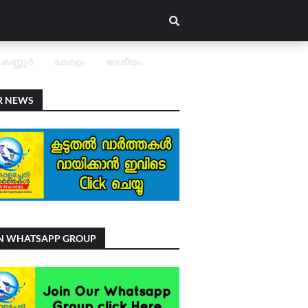
കണ്ണൂർ
കേരളം
ദേശീയം
R NEWS
IN WHATSAPP GROUP