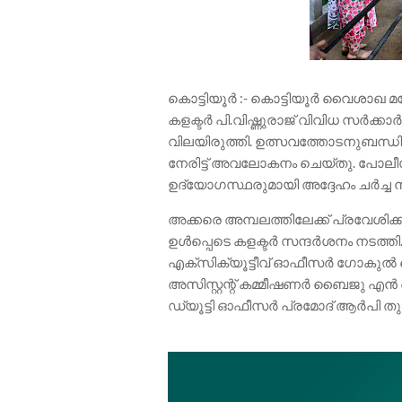
കൊട്ടിയൂർ :- കൊട്ടിയൂർ വൈശാഖ 
കളക്ടർ പി.വിഷ്ണുരാജ് വിവിധ സർക
വിലയിരുത്തി. ഉത്സവത്തോടനുബന്ധിച്
നേരിട്ട് അവലോകനം ചെയ്തു. പോലീ
ഉദ്യോഗസ്ഥരുമായി അദ്ദേഹം ചർച്ച ന
അക്കരെ അമ്പലത്തിലേക്ക് പ്രവേശിക്
ഉൾപ്പെടെ കളക്ടർ സന്ദർശനം നടത്
എക്‌സിക്യൂട്ടീവ് ഓഫീസർ ഗോകുൽ 
അസിസ്റ്റന്റ് കമ്മീഷണർ ബൈജു എൻ
ഡ്യൂട്ടി ഓഫീസർ പ്രമോദ് ആർപി തുട