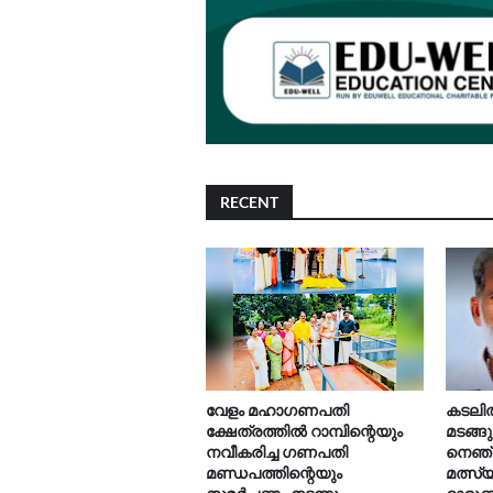
RECENT
വേളം മഹാഗണപതി
കടലിൽ 
ക്ഷേത്രത്തിൽ റാമ്പിന്റെയും
മടങ്ങ
നവീകരിച്ച ഗണപതി
നെഞ്
മണ്ഡപത്തിന്റെയും
മത്സ്