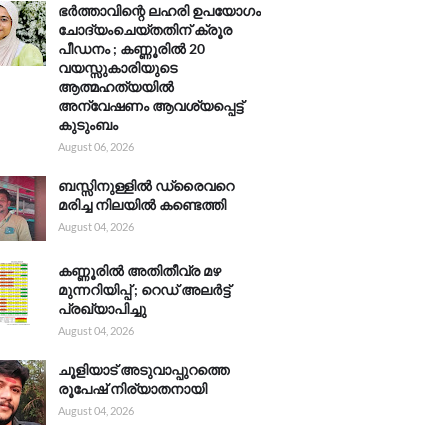
ഭർത്താവിന്റെ ലഹരി ഉപയോഗം
ചോദ്യംചെയ്തതിന് ക്രൂര
പീഡനം ; കണ്ണൂരിൽ 20
വയസ്സുകാരിയുടെ
ആത്മഹത്യയിൽ
അന്വേഷണം ആവശ്യപ്പെട്ട്
കുടുംബം
August 06, 2026
ബസ്സിനുള്ളിൽ ഡ്രൈവറെ
മരിച്ച നിലയിൽ കണ്ടെത്തി
August 04, 2026
കണ്ണൂരിൽ അതിതീവ്ര മഴ
മുന്നറിയിപ്പ് ; റെഡ് അലർട്ട്
പ്രഖ്യാപിച്ചു
August 04, 2026
ചൂളിയാട് അടുവാപ്പുറത്തെ
രൂപേഷ് നിര്യാതനായി
August 04, 2026