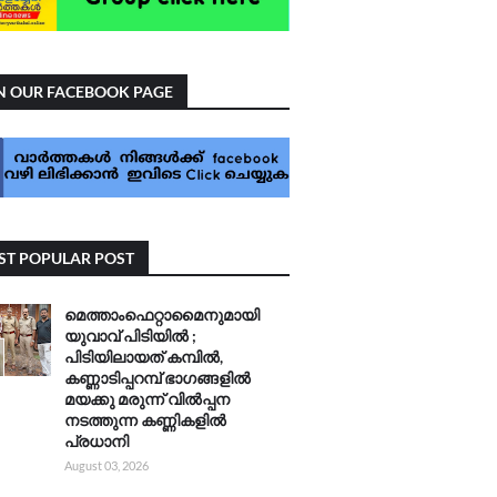
N OUR FACEBOOK PAGE
T POPULAR POST
മെത്താംഫെറ്റാമൈനുമായി
യുവാവ് പിടിയിൽ ;
പിടിയിലായത് കമ്പിൽ,
കണ്ണാടിപ്പറമ്പ് ഭാഗങ്ങളിൽ
മയക്കു മരുന്ന് വിൽപ്പന
നടത്തുന്ന കണ്ണികളിൽ
പ്രധാനി
August 03, 2026