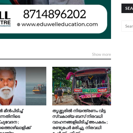
SEA
Show more
മീൻപിടിച്ച്
തൃശ്ശൂരിൽ നിയന്ത്രണം വിട്ട
ുന്നതിനിടെ
സ്വകാര്യ ബസ് നിരവധി
ചുവേദന ;
വാഹനങ്ങളിലിടിച്ച് അപകടം ;
യത്തൊഴിലാളിക്ക്
രണ്ടുപേർ മരിച്ചു, നിരവധി