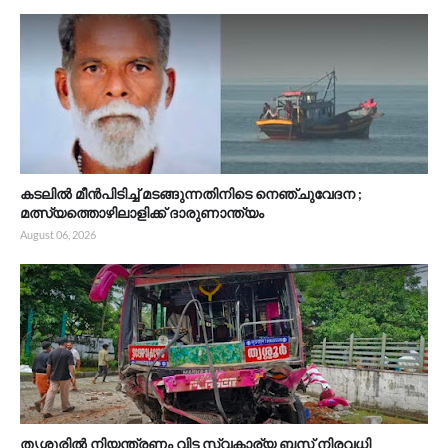
കടലിൽ മീൻപിടിച്ച് മടങ്ങുന്നതിനിടെ നെഞ്ചുവേദന ;
മത്സ്യത്തൊഴിലാളിക്ക് ദാരുണാന്ത്യം
August 06, 2026
തൃശ്ശൂരിൽ നിയന്ത്രണം വിട്ട സ്വകാര്യ ബസ് നിരവധി