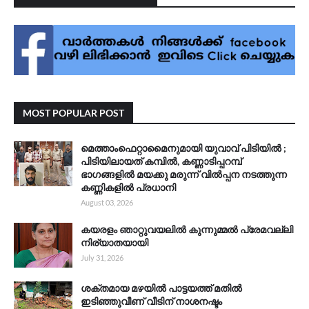
MOST POPULAR POST
മെത്താംഫെറ്റാമൈനുമായി യുവാവ് പിടിയിൽ ;
പിടിയിലായത് കമ്പിൽ, കണ്ണാടിപ്പറമ്പ്
ഭാഗങ്ങളിൽ മയക്കു മരുന്ന് വിൽപ്പന നടത്തുന്ന
കണ്ണികളിൽ പ്രധാനി
August 03, 2026
കയരളം ഞാറ്റുവയലിൽ കുന്നുമ്മൽ പ്രേമവല്ലി
നിര്യാതയായി
July 31, 2026
ശക്തമായ മഴയിൽ പാട്ടയത്ത് മതിൽ
ഇടിഞ്ഞുവീണ് വീടിന് നാശനഷ്ടം