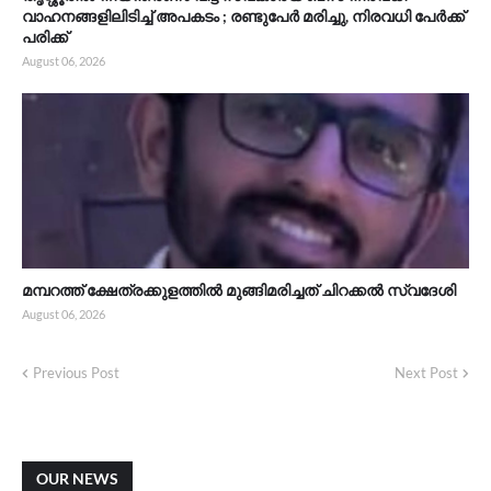
വാഹനങ്ങളിലിടിച്ച് അപകടം ; രണ്ടുപേർ മരിച്ചു, നിരവധി പേർക്ക്
പരിക്ക്
August 06, 2026
മമ്പറത്ത് ക്ഷേത്രക്കുളത്തിൽ മുങ്ങിമരിച്ചത് ചിറക്കൽ സ്വദേശി
August 06, 2026
Previous Post
Next Post
OUR NEWS