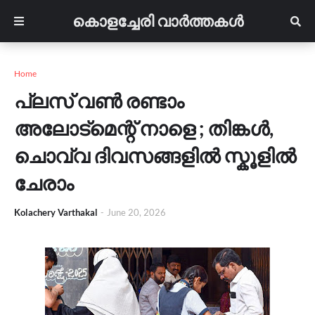
കൊളച്ചേരി വാർത്തകൾ
Home
പ്ലസ് വൺ രണ്ടാം
അലോട്മെന്റ് നാളെ ; തിങ്കൾ,
ചൊവ്വ ദിവസങ്ങളിൽ സ്കൂളിൽ
ചേരാം
Kolachery Varthakal
-
June 20, 2026