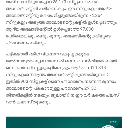
രണ്ടിനങ്ങളിലുമായുള്ള 26,173 സീറ്റുകൾ രണ്ടാം
അലോട്മെന്റിൽ പരിഗണിക്കും. ഈ സീറ്റുകളും ആദ്യ
അലോട്മെന്റിനു ശേഷം മിച്ചമുണ്ടായിരുന്ന 71,264
സീറ്റുകളും അടുത്ത അലോട്മെന്റുകളിൽ ഉൾപ്പെടുത്തും.
ആദ്യ അലോട്മെന്റിൽ ഉൾപ്പെടാത്ത 97,000
പേർക്കെങ്കിലും രണ്ടും മൂന്നും അലോട്മെന്റുകളിലൂടെ
പ്രവേശനം ലഭിക്കും.
പട്ടികജാതി-വർഗ വികസന വകുപ്പുകളുടെ
മേൽനോട്ടത്തിലുള്ള മോഡൽ റെസിഡെൻഷ്യൽ ഹയർ
സെക്കൻഡറി സ്കൂളുകളിലെ (എം.ആർ.എസ്.) 1,318
സീറ്റുകളാണ് ആദ്യ അലോട്മെന്റിലുണ്ടായിരുന്നത്.
ഇതിൽ 983 സീറ്റുകളിലാണ് പ്രവേശനം നടന്നത്. മൂന്നാം
അലോട്മെന്റ് പ്രകാരമുള്ള പ്രവേശനം 29, 30
തീയതികളിൽ നടക്കും. ജൂലായ് 6 ന് ഈ വർഷത്തെ പ്ലസ്
വൺ ക്ലാസ് തുടങ്ങും.