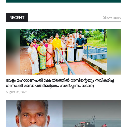
RECENT
Show more
വേളം മഹാഗണപതി ക്ഷേത്രത്തിൽ റാമ്പിന്റെയും നവീകരിച്ച
ഗണപതി മണ്ഡപത്തിന്റെയും സമർപ്പണം നടന്നു
August 06, 2026