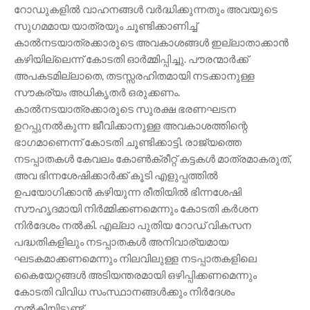
റോഡുകളിൽ വാഹനങ്ങൾ വർദ്ധിക്കുന്നതും അവയുടെ
സുഗമമായ യാത്രയും ചൂണ്ടിക്കാണിച്ച്
കാൽനടയാത്രക്കാരുടെ അവകാശങ്ങൾ ഇല്ലാതാക്കാൻ
കഴിയില്ലെന്ന് കോടതി ഓർമ്മിപ്പിച്ചു. പൗരന്മാർക്ക്
അപകടമില്ലാതെ, തടസ്സരഹിതമായി നടക്കാനുള്ള
സൗകര്യം അധികൃതർ ഒരുക്കണം.
കാൽനടയാത്രക്കാരുടെ സുരക്ഷ ഭരണഘടന
ഉറപ്പുനൽകുന്ന ജീവിക്കാനുള്ള അവകാശത്തിന്റെ
ഭാഗമാണെന്ന് കോടതി ചൂണ്ടിക്കാട്ടി. രാജ്യത്തെ
നടപ്പാതകൾ കേവലം കോൺക്രീറ്റ് കട്ടകൾ മാത്രമാകരുത്,
അവ ഭിന്നശേഷിക്കാർക്ക് കൂടി എളുപ്പത്തിൽ
ഉപയോഗിക്കാൻ കഴിയുന്ന രീതിയിൽ ഭിന്നശേഷി
സൗഹൃദമായി നിർമ്മിക്കണമെന്നും കോടതി കർശന
നിർദേശം നൽകി. എല്ലാ പുതിയ റോഡ് വികസന
പദ്ധതികളിലും നടപ്പാതകൾ അനിവാര്യമായ
ഘടകമാക്കണമെന്നും നിലവിലുള്ള നടപ്പാതകളിലെ
കൈയേറ്റങ്ങൾ അടിയന്തരമായി ഒഴിപ്പിക്കണമെന്നും
കോടതി വിവിധ സംസ്ഥാനങ്ങൾക്കും നിർദേശം
നൽകിയിട്ടുണ്ട്.