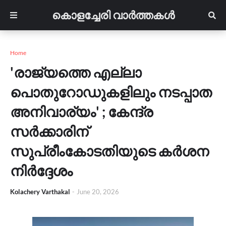
കൊളച്ചേരി വാർത്തകൾ
Home
'രാജ്യത്തെ എല്ലാ
പൊതുറോഡുകളിലും നടപ്പാത
അനിവാര്യം' ; കേന്ദ്ര
സർക്കാരിന്
സുപ്രീംകോടതിയുടെ കർശന
നിർദ്ദേശം
Kolachery Varthakal
-
June 20, 2026