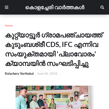
കൊളച്ചേരി വാർത്തകൾ
Home
കുറ്റ്യാട്ടൂർ ഗ്രാമപഞ്ചായത്ത്
കുടുംബശ്രീ CDS, IFC എന്നിവ
സംയുക്തമായി 'പ്ലാവോരം'
ക്യാമ്പയിൻ സംഘടിപ്പിച്ചു
Kolachery Varthakal
-
June 06, 2026