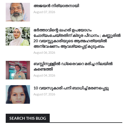
അജയൻ നിര്യാതനായി
August 07, 2026
ഭർത്താവിന്റെ ലഹരി ഉപയോഗം
ചോദ്യംചെയ്തതിന് ക്രൂര പീഡനം ; കണ്ണൂരിൽ
20 വയസ്സുകാരിയുടെ ആത്മഹത്യയിൽ
അന്വേഷണം ആവശ്യപ്പെട്ട് കുടുംബം
August 06, 2026
ബസ്സിനുള്ളിൽ ഡ്രൈവറെ മരിച്ച നിലയിൽ
കണ്ടെത്തി
August 04, 2026
10 വയസുകാരി പനി ബാധിച്ച് മരണപ്പെട്ടു
August 07, 2026
SEARCH THIS BLOG