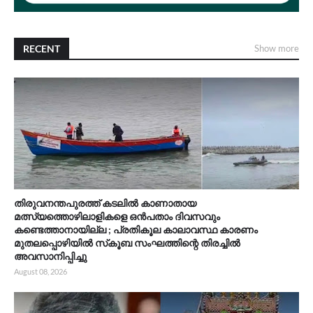
RECENT
Show more
തിരുവനന്തപുരത്ത് കടലിൽ കാണാതായ
മത്സ്യത്തൊഴിലാളികളെ ഒൻപതാം ദിവസവും
കണ്ടെത്താനായില്ല ; പ്രതികൂല കാലാവസ്ഥ കാരണം
മുതലപ്പൊഴിയിൽ സ്‌കൂബ സംഘത്തിന്റെ തിരച്ചിൽ
അവസാനിപ്പിച്ചു
August 08, 2026