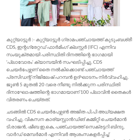
കുറ്റ്യാട്ടൂർ :- കുറ്റ്യാട്ടൂർ ഗ്രാമപഞ്ചായത്ത് കുടുംബശ്രീ
CDS, ഇന്റഗ്രേറ്റഡ് ഫാർമിംഗ് ക്ലസ്റ്റർ (IFC) എന്നിവ
സംയുക്തമായി പരിസ്ഥിതി ദിനത്തിന്റെ ഭാഗമായി
'പ്ലാവോരം' ക്യാമ്പയിൻ സംഘടിപ്പിച്ചു. CDS
ചെയർപേഴ്സണ് തൈ നൽകിക്കൊണ്ട് പഞ്ചായത്ത്
പ്രസിഡന്റ് നിജിലേഷ് പറമ്പൻ ഉദ്ഘാടനം നിർവ്വഹിച്ചു.
ജൂൺ 5 മുതൽ 20 വരെ നീണ്ടു നിൽക്കുന്ന പരിസ്ഥിതി
ദിനാഘോഷത്തിന്റെ ഭാഗമായാണ് 100 പ്ലാവിൻ തൈകൾ
വിതരണം ചെയ്തത്.
ചടങ്ങിൽ CDS ചെയർപേഴ്സൺ അജിത പി.പി അധ്യക്ഷത
വഹിച്ചു. വികസന കാര്യസ്റ്റാൻഡിങ് കമ്മിറ്റി ചെയർമാൻ
ടി.രാജൻ, ഷീബ ഇ.കെ, പഞ്ചായത്ത് സെക്രട്ടറി ബിന്ദു,
വാർഡ് മെമ്പർമാർ എന്നിവർ ആശംസകളർപ്പിച്ച്