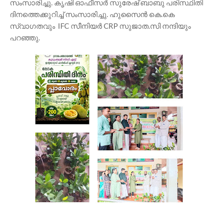
സംസാരിച്ചു. കൃഷി ഓഫീസർ സുരേഷ് ബാബു പരിസ്ഥിതി
ദിനത്തെക്കുറിച്ച് സംസാരിച്ചു. ഹുസൈൻ കെ.കെ
സ്വാഗതവും IFC സീനിയർ CRP സുജാത.സി നന്ദിയും
പറഞ്ഞു.