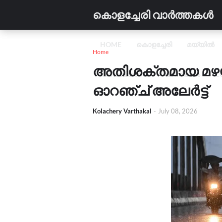
കൊളച്ചേരി വാർത്തകൾ
HOME
കൊളച്ചേരി
മയ്യിൽ
Home
അതിശക്തമായ മഴയ്ക
വിദ്യാഭ്യാസം
വാണിജ്യം
C
ഓറഞ്ച് അലേർട്ട്
Kolachery Varthakal
-
July 08, 2026