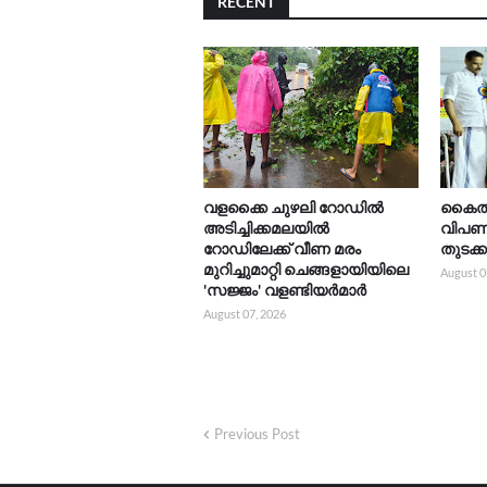
RECENT
വളക്കൈ ചുഴലി റോഡിൽ
കൈത്ത
അടിച്ചിക്കമലയിൽ
വിപണന
റോഡിലേക്ക് വീണ മരം
തുടക്
മുറിച്ചുമാറ്റി ചെങ്ങളായിയിലെ
August 0
'സജ്ജം' വളണ്ടിയർമാർ
August 07, 2026
Previous Post