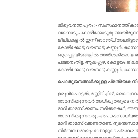
തിരുവനന്തപുരം :- സംസ്ഥാനത്ത് കാലാ
വയനാടും കോഴിക്കോടുമുണ്ടായിരുന്ന 
ജില്ലകളിൽ ഇന്ന് ഓറഞ്ച് അലർട്ടാണ്.
കോഴിക്കോട്, വയനാട്, കണ്ണൂർ, കാ
ഒറ്റപ്പെട്ടയിടങ്ങളിൽ അതിശക്തമായ മ
പത്തനംതിട്ട, ആലപ്പുഴ, കോട്ടയം ജില
കോഴിക്കോട്, വയനാട്, കണ്ണൂർ, ക
പൊതുജനങ്ങൾക്കുള്ള പ്രത്യേക ന
ഉരുൾപൊട്ടൽ, മണ്ണിടിച്ചിൽ, മലവെള്
താമസിക്കുന്നവർ അധികൃതരുടെ നി
മാറി താമസിക്കണം. നദിക്കരകൾ, അണക
താമസിക്കുന്നവരും അപകടസാധ്യത 
മാറി താമസിക്കേണ്ടതാണ്. ദുരന്തസാ
നിർബന്ധമായും തങ്ങളുടെ പ്രദേശത്ത
സമയത്ത് തന്നെ അങ്ങോട്ട് മാറി താമ