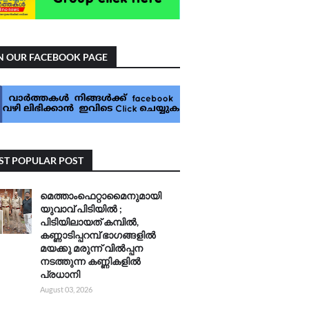
N OUR FACEBOOK PAGE
T POPULAR POST
മെത്താംഫെറ്റാമൈനുമായി
യുവാവ് പിടിയിൽ ;
പിടിയിലായത് കമ്പിൽ,
കണ്ണാടിപ്പറമ്പ് ഭാഗങ്ങളിൽ
മയക്കു മരുന്ന് വിൽപ്പന
നടത്തുന്ന കണ്ണികളിൽ
പ്രധാനി
August 03, 2026