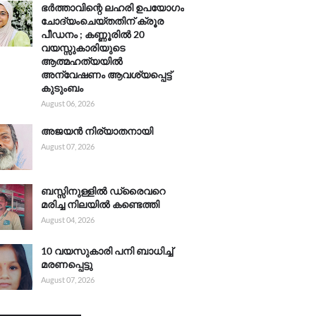
ഭർത്താവിന്റെ ലഹരി ഉപയോഗം
ചോദ്യംചെയ്തതിന് ക്രൂര
പീഡനം ; കണ്ണൂരിൽ 20
വയസ്സുകാരിയുടെ
ആത്മഹത്യയിൽ
അന്വേഷണം ആവശ്യപ്പെട്ട്
കുടുംബം
August 06, 2026
അജയൻ നിര്യാതനായി
August 07, 2026
ബസ്സിനുള്ളിൽ ഡ്രൈവറെ
മരിച്ച നിലയിൽ കണ്ടെത്തി
August 04, 2026
10 വയസുകാരി പനി ബാധിച്ച്
മരണപ്പെട്ടു
August 07, 2026