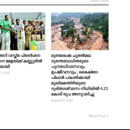
Show more
റി വസ്ത്ര പ്രദർശന
മുണ്ടക്കൈ ചൂരൽമല
 മേളയ്ക്ക് കണ്ണൂരിൽ
ദുരന്തബാധിതരുടെ
കമായി
പുനരധിവാസവും
ഉപജീവനവും ; മൈക്രോ
7, 2026
പ്ലാൻ പദ്ധതിക്കായി
മുഖ്യമന്ത്രിയുടെ
ദുരിതാശ്വാസ നിധിയിൽ 4.21
കോടി രൂപ അനുവദിച്ചു
August 07, 2026
Next Post