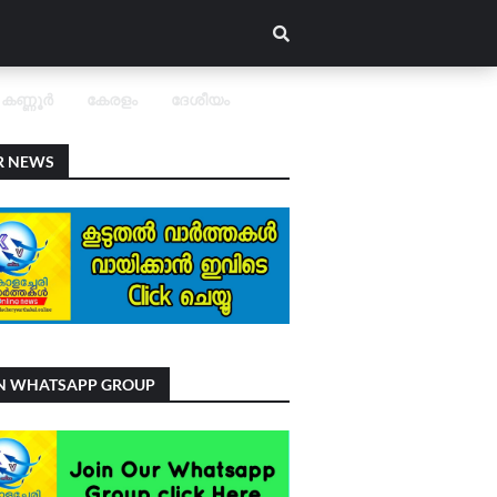
കണ്ണൂർ
കേരളം
ദേശീയം
R NEWS
IN WHATSAPP GROUP