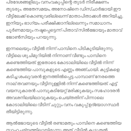
പ്രദേശങ്ങളിലും വനംവകുപ്പിന്റെ തുടർ നിരീക്ഷണം
തുടരും. അതേസമയം, അനോഷിനെ ഡിസ്ചാർജായി ഈ
വീട്ടിലേക്ക് കൊണ്ടുവരില്ലെന്ന് മാതാപിതാക്കൾ അറിയിച്ചു.
ഇനിയും ഭാഗ്യം പരീക്ഷിക്കാനില്ലെന്നും സമാധാനം
പൂർണമായും നഷ്ടപ്പെട്ടെന്ന് പിതാവ് സിൽജോയും മാതാവ്
ജോൺസിയും പറയുന്നു.
ഇന്നലെയും വീട്ടില്‍ നിന്ന് പാമ്പിനെ പിടികൂടിയിരുന്നു.
വീട്ടിലെ ശുചിമുറിയിൽ നിന്നാണ് വീണ്ടും പാമ്പിനെ
കണ്ടെത്തിയത്. ഇതോടെ കോടാലിയിലെ വീട്ടിൽ നിന്ന്
കണ്ടെത്തിയ പാമ്പുകളുടെ എണ്ണം അഞ്ചായി. കുട്ടികളെ
കടിച്ച ശംഖുവരൻ ഇനത്തിൽപ്പെട്ട പാമ്പാണ് നേരത്തെ
നാല് തവണയും വീട്ടിനുള്ളിൽ നിന്ന് കണ്ടെത്തിയത്. എട്ട്
വയസുകാരൻ പാമ്പുകടിയേറ്റ് മരിക്കുകയും സഹോദരൻ
അവശനിലയിലാവുകയും ചെയ്തതിന് പിന്നാലെ
കോടാലിയിലെ വീടിന് ചുറ്റും വനം വകുപ്പ് ഉദ്യോഗസ്ഥർ
തീയിട്ടിരുന്നു.
ആൽജോയുടെ വീട്ടിൽ രണ്ടാമതും പാമ്പിനെ കണ്ടെത്തിയ
സാഹചര്യത്തിലായിരുന്നു അത്. വീട്ടിൽ കൂടുതൽ