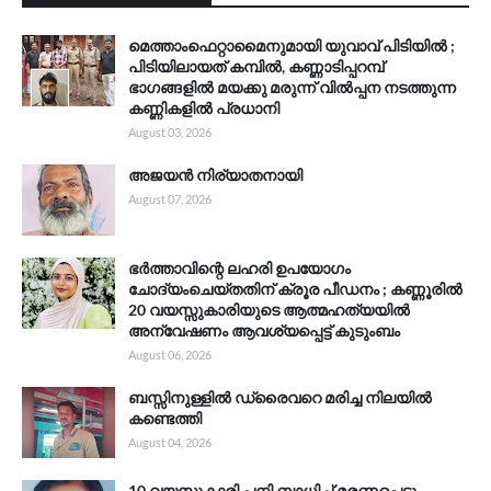
മെത്താംഫെറ്റാമൈനുമായി യുവാവ് പിടിയിൽ ;
പിടിയിലായത് കമ്പിൽ, കണ്ണാടിപ്പറമ്പ്
ഭാഗങ്ങളിൽ മയക്കു മരുന്ന് വിൽപ്പന നടത്തുന്ന
കണ്ണികളിൽ പ്രധാനി
August 03, 2026
അജയൻ നിര്യാതനായി
August 07, 2026
ഭർത്താവിന്റെ ലഹരി ഉപയോഗം
ചോദ്യംചെയ്തതിന് ക്രൂര പീഡനം ; കണ്ണൂരിൽ
20 വയസ്സുകാരിയുടെ ആത്മഹത്യയിൽ
അന്വേഷണം ആവശ്യപ്പെട്ട് കുടുംബം
August 06, 2026
ബസ്സിനുള്ളിൽ ഡ്രൈവറെ മരിച്ച നിലയിൽ
കണ്ടെത്തി
August 04, 2026
10 വയസുകാരി പനി ബാധിച്ച് മരണപ്പെട്ടു