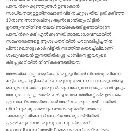
പാമ്പിന്‍റെ കുഞ്ഞുങ്ങൾ ഉണ്ടാകാൻ
സാധ്യതയുള്ളതിനാലാണ് വീടിന് ചുറ്റും തീയിട്ടത്. കഴിഞ്ഞ
19നാണ് അനോഷിനും ആൻജോയ്ക്കും വീട്ടിൽ
ഉറങ്ങുന്നതിനിടെ തലയിണയ്ക്കകത്ത് ഉണ്ടായിരുന്ന
പാമ്പിന്‍റെ കടി ഏൽക്കുന്നത്. അബോധാവസ്ഥയിൽ
സഹോദരങ്ങളെ ആശുപത്രിയിൽ പ്രവേശിപ്പിച്ചതിന്
പിന്നാലെനാട്ടുകാർ വീട്ടിൽ നടത്തിയ തെരച്ചിലിലാണ്
ശംഖുവരയൻ ഇനത്തിൽപ്പെട്ട പാമ്പിനെ ഇവരുടെ
കിടപ്പുമുറിയിൽ നിന്ന് കണ്ടെത്തിയത്.
അമ്മയ്ക്കൊപ്പം ആദ്യം കിടപ്പുമുറിയിൽ നിലത്തും പിന്നെ
കട്ടിലിലും കുട്ടികൾ കിടന്നിരുന്നു. അന്നേ ദിവസം പുലർച്ചെ
രണ്ടുമണിയോടെ ഇരുവർക്കും വയറുവേദനയും തളർച്ചയും
അനുഭവപ്പെട്ടു. രാത്രി കഴിച്ച ഭക്ഷണത്തിന്റെ പ്രശ്നമാകാം
എന്നാണ് മാതാപിതാക്കൾ ആദ്യം കരുതിയത്. വായിൽ
നിന്ന് നുരയും പതയും വരാൻ തുടങ്ങിയതോടെ
ചാലക്കുടിയിലെ സ്വകാര്യ ആശുപത്രിയിൽ
എത്തിക്കുകയായിരുന്നു. പാമ്പുകടിയാണ്
ദേഹാസ്വാസ്ഥ്യത്തിന് കാരണമെന്ന് അവിടുത്തെ