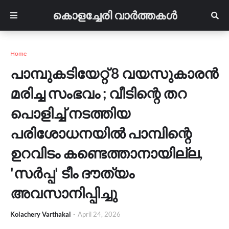
കൊളച്ചേരി വാർത്തകൾ
Home
പാമ്പുകടിയേറ്റ് 8 വയസുകാരൻ
മരിച്ച സംഭവം ; വീടിന്റെ തറ
പൊളിച്ച് നടത്തിയ
പരിശോധനയിൽ പാമ്പിന്റെ
ഉറവിടം കണ്ടെത്താനായില്ല,
'സർപ്പ' ടീം ദൗത്യം
അവസാനിപ്പിച്ചു
Kolachery Varthakal
-
April 24, 2026