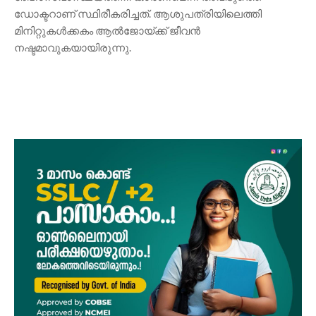
ഡോക്ടറാണ് സ്ഥിരീകരിച്ചത്. ആശുപത്രിയിലെത്തി
മിനിറ്റുകൾക്കകം ആൽജോയ്ക്ക് ജീവൻ
നഷ്ടമാവുകയായിരുന്നു.