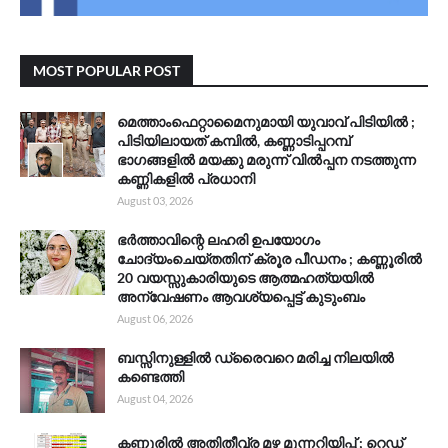
MOST POPULAR POST
മെത്താംഫെറ്റാമൈനുമായി യുവാവ് പിടിയിൽ ;
പിടിയിലായത് കമ്പിൽ, കണ്ണാടിപ്പറമ്പ്
ഭാഗങ്ങളിൽ മയക്കു മരുന്ന് വിൽപ്പന നടത്തുന്ന
കണ്ണികളിൽ പ്രധാനി
August 03, 2026
ഭർത്താവിന്റെ ലഹരി ഉപയോഗം
ചോദ്യംചെയ്തതിന് ക്രൂര പീഡനം ; കണ്ണൂരിൽ
20 വയസ്സുകാരിയുടെ ആത്മഹത്യയിൽ
അന്വേഷണം ആവശ്യപ്പെട്ട് കുടുംബം
August 06, 2026
ബസ്സിനുള്ളിൽ ഡ്രൈവറെ മരിച്ച നിലയിൽ
കണ്ടെത്തി
August 04, 2026
കണ്ണൂരിൽ അതിതീവ്ര മഴ മുന്നറിയിപ്പ് ; റെഡ്