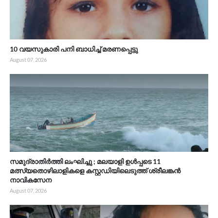
10 വയസുകാരി പനി ബാധിച്ച് മരണപ്പെട്ടു
August 07, 2026
സമുദ്രാതിർത്തി ലംഘിച്ചു ; മലയാളി ഉൾപ്പടെ 11
മത്സ്യതൊഴിലാളികളെ കസ്റ്റഡിയിലെടുത്ത് ശ്രീലങ്കൻ
നാവികസേന
August 07, 2026