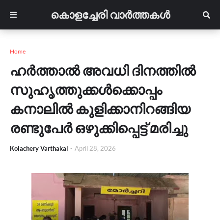
കൊളച്ചേരി വാർത്തകൾ
Home
ഹർത്താൽ അവധി ദിനത്തിൽ
സുഹൃത്തുക്കൾക്കൊപ്പം
കനാലിൽ കുളിക്കാനിറങ്ങിയ
രണ്ടുപേർ ഒഴുക്കിപ്പെട്ട് മരിച്ചു
Kolachery Varthakal
-
April 28, 2026