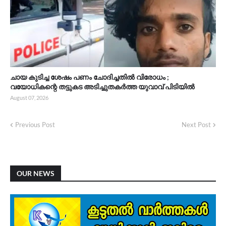
ചായ കുടിച്ച ശേഷം പണം ചോദിച്ചതിൽ വിരോധം ;
വയോധികന്റെ തട്ടുകട അടിച്ചുതകർത്ത യുവാവ് പിടിയിൽ
August 07, 2026
Previous Post
Next Post
OUR NEWS