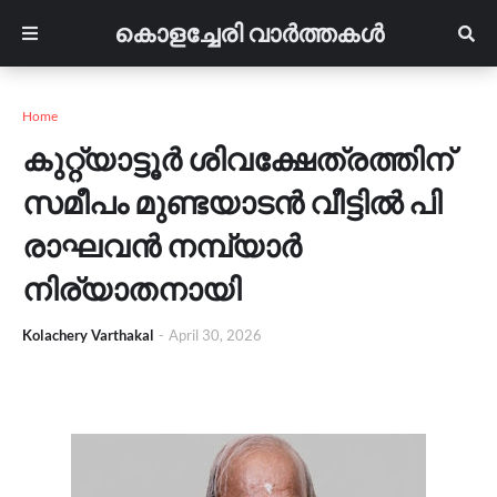
കൊളച്ചേരി വാർത്തകൾ
Home
കുറ്റ്യാട്ടൂർ ശിവക്ഷേത്രത്തിന്
സമീപം മുണ്ടയാടൻ വീട്ടിൽ പി
രാഘവൻ നമ്പ്യാർ
നിര്യാതനായി
Kolachery Varthakal
-
April 30, 2026