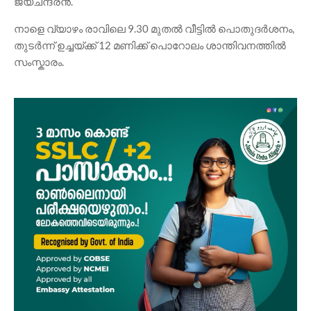
ജയചന്ദ്രൻ.
നാളെ വ്യാഴം രാവിലെ 9.30 മുതൽ വീട്ടിൽ പൊതുദർശനം,
തുടർന്ന് ഉച്ചയ്ക്ക് 12 മണിക്ക് പൊറോലം ശാന്തിവനത്തിൽ
സംസ്കാരം.