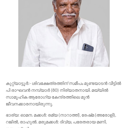
കുറ്റ്യാട്ടൂർ:- ശിവക്ഷേത്രത്തിന് സമീപം മുണ്ടയാടൻ വീട്ടിൽ
പി രാഘവൻ നമ്പ്യാർ (80) നിര്യാതനായി. മയ്യിൽ
സാമൂഹിക ആരോഗ്യ കേന്ദ്രത്തിലെ മുൻ
ജീവനക്കാരനായിരുന്നു.
ഭാര്യ: ഓമന. മക്കൾ: രമ്യ (നാറാത്ത്), രേഷ്‌മ (അരോളി),
റജിൽ, രാഹുൽ. മരുമക്കൾ: ദിവ്യ, പരേതരായ മണി,