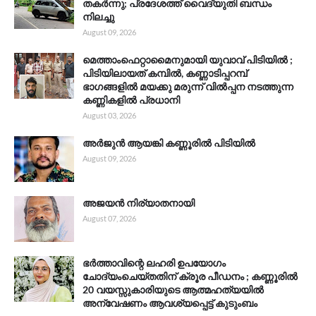
തകർന്നു; പ്രദേശത്ത് വൈദ്യുതി ബന്ധം
നിലച്ചു
August 09, 2026
മെത്താംഫെറ്റാമൈനുമായി യുവാവ് പിടിയിൽ ;
പിടിയിലായത് കമ്പിൽ, കണ്ണാടിപ്പറമ്പ്
ഭാഗങ്ങളിൽ മയക്കു മരുന്ന് വിൽപ്പന നടത്തുന്ന
കണ്ണികളിൽ പ്രധാനി
August 03, 2026
അർജുൻ ആയങ്കി കണ്ണൂരിൽ പിടിയിൽ
August 09, 2026
അജയൻ നിര്യാതനായി
August 07, 2026
ഭർത്താവിന്റെ ലഹരി ഉപയോഗം
ചോദ്യംചെയ്തതിന് ക്രൂര പീഡനം ; കണ്ണൂരിൽ
20 വയസ്സുകാരിയുടെ ആത്മഹത്യയിൽ
അന്വേഷണം ആവശ്യപ്പെട്ട് കുടുംബം