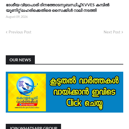
ദേശീയ വ്യാപാരി ദിനത്തോടനുബന്ധിച്ച് KVVES കമ്പിൽ
യൂണിറ്റ് ലഹരിക്കെതിരെ സൈക്കിൾ റാലി നടത്തി
August 09, 2026
Previous Post
Next Post
OUR NEWS
JOIN WHATSAPP GROUP