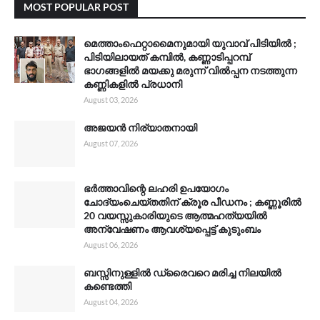
MOST POPULAR POST
മെത്താംഫെറ്റാമൈനുമായി യുവാവ് പിടിയിൽ ;
പിടിയിലായത് കമ്പിൽ, കണ്ണാടിപ്പറമ്പ്
ഭാഗങ്ങളിൽ മയക്കു മരുന്ന് വിൽപ്പന നടത്തുന്ന
കണ്ണികളിൽ പ്രധാനി
August 03, 2026
അജയൻ നിര്യാതനായി
August 07, 2026
ഭർത്താവിന്റെ ലഹരി ഉപയോഗം
ചോദ്യംചെയ്തതിന് ക്രൂര പീഡനം ; കണ്ണൂരിൽ
20 വയസ്സുകാരിയുടെ ആത്മഹത്യയിൽ
അന്വേഷണം ആവശ്യപ്പെട്ട് കുടുംബം
August 06, 2026
ബസ്സിനുള്ളിൽ ഡ്രൈവറെ മരിച്ച നിലയിൽ
കണ്ടെത്തി
August 04, 2026