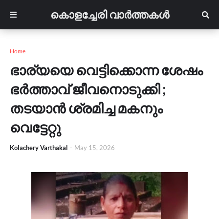
കൊളച്ചേരി വാർത്തകൾ
Home
ഭാര്യയെ വെട്ടിക്കൊന്ന ശേഷം
ഭർത്താവ് ജീവനൊടുക്കി ;
തടയാൻ ശ്രമിച്ച മകനും
വെട്ടേറ്റു
Kolachery Varthakal
-
May 15, 2026