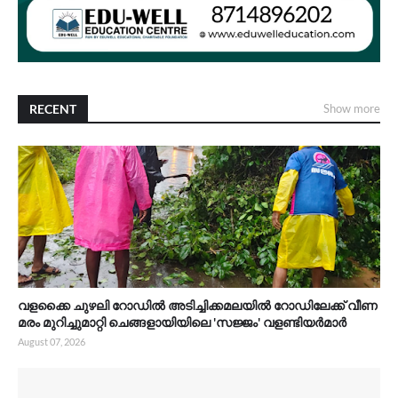
RECENT
Show more
വളക്കൈ ചുഴലി റോഡിൽ അടിച്ചിക്കമലയിൽ റോഡിലേക്ക് വീണ
മരം മുറിച്ചുമാറ്റി ചെങ്ങളായിയിലെ 'സജ്ജം' വളണ്ടിയർമാർ
August 07, 2026