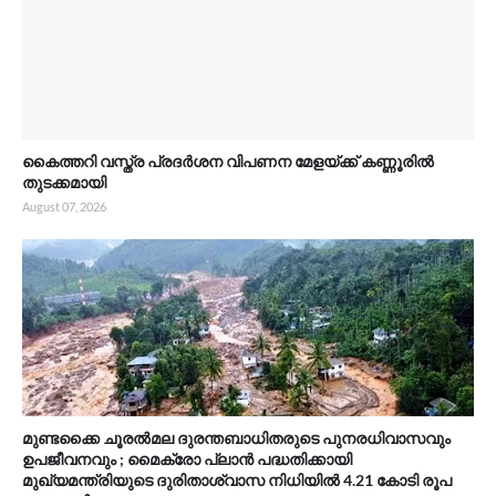
കൈത്തറി വസ്ത്ര പ്രദർശന വിപണന മേളയ്ക്ക് കണ്ണൂരിൽ
തുടക്കമായി
August 07, 2026
മുണ്ടക്കൈ ചൂരൽമല ദുരന്തബാധിതരുടെ പുനരധിവാസവും
ഉപജീവനവും ; മൈക്രോ പ്ലാൻ പദ്ധതിക്കായി
മുഖ്യമന്ത്രിയുടെ ദുരിതാശ്വാസ നിധിയിൽ 4.21 കോടി രൂപ