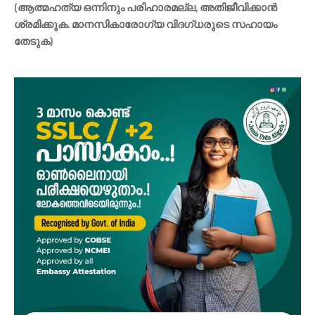
(ആത്മഹത്യ ഒന്നിനും പരിഹാരമല്ല, അതിജീവിക്കാൻ
ശ്രമിക്കുക. മാനസികാരോഗ്യ വിദഗ്‌ധരുടെ സഹായം
തേടുക)