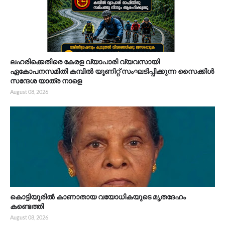
ലഹരിക്കെതിരെ കേരള വ്യാപാരി വ്യവസായി
ഏകോപനസമിതി കമ്പിൽ യൂണിറ്റ് സംഘടിപ്പിക്കുന്ന സൈക്കിൾ
സന്ദേശ യാത്ര നാളെ
August 08, 2026
കൊട്ടിയൂരിൽ കാണാതായ വയോധികയുടെ മൃതദേഹം
കണ്ടെത്തി
August 08, 2026