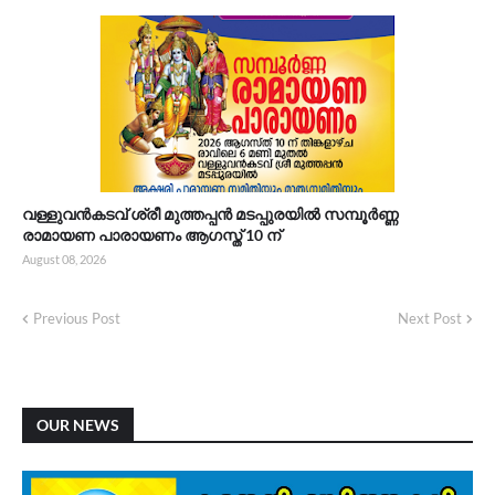
വള്ളുവൻകടവ് ശ്രീ മുത്തപ്പൻ മടപ്പുരയിൽ സമ്പൂർണ്ണ
രാമായണ പാരായണം ആഗസ്ത് 10 ന്
August 08, 2026
Previous Post
Next Post
OUR NEWS