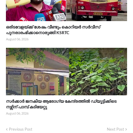
ഒരിടവേളയ്ക്ക് ശേഷം വീണ്ടും കൊറിയർ സർവീസ്
പുനരാരംഭിക്കാനൊരുങ്ങി KSRTC
August 06, 2026
സർക്കാർ ജനകീയ ആരോഗ്യ കേന്ദ്രത്തിൽ ഡ്യൂട്ടിക്കിടെ
നഴ്സിന് പാമ്പ് കടിയേറ്റു
August 06, 2026
Previous Post
Next Post