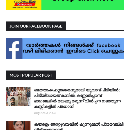
JOIN OUR FACEBOOK PAGE
MOST POPULAR POST
മെത്താംഫെറ്റാമൈനുമായി യുവാവ് പിടിയിൽ ;
പിടിയിലായത് കമ്പിൽ, കണ്ണാടിപ്പറമ്പ്
ഭാഗങ്ങളിൽ മയക്കു മരുന്ന് വിൽപ്പന നടത്തുന്ന
കണ്ണികളിൽ പ്രധാനി
August 03, 2026
കയരളം ഞാറ്റുവയലിൽ കുന്നുമ്മൽ പ്രേമവല്ലി
നിര്യാതയായി