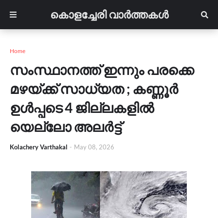
കൊളച്ചേരി വാർത്തകൾ
Home
സംസ്ഥാനത്ത് ഇന്നും പരക്കെ
മഴയ്ക്ക് സാധ്യത ; കണ്ണൂർ
ഉൾപ്പടെ 4 ജില്ലകളിൽ
യെല്ലോ അലർട്ട്
Kolachery Varthakal
-
May 08, 2026