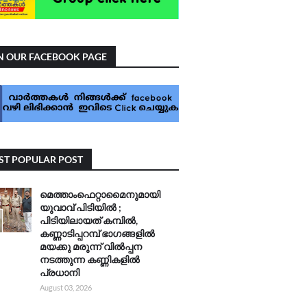
N OUR FACEBOOK PAGE
T POPULAR POST
മെത്താംഫെറ്റാമൈനുമായി
യുവാവ് പിടിയിൽ ;
പിടിയിലായത് കമ്പിൽ,
കണ്ണാടിപ്പറമ്പ് ഭാഗങ്ങളിൽ
മയക്കു മരുന്ന് വിൽപ്പന
നടത്തുന്ന കണ്ണികളിൽ
പ്രധാനി
August 03, 2026