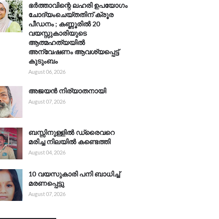
ഭർത്താവിന്റെ ലഹരി ഉപയോഗം
ചോദ്യംചെയ്തതിന് ക്രൂര
പീഡനം ; കണ്ണൂരിൽ 20
വയസ്സുകാരിയുടെ
ആത്മഹത്യയിൽ
അന്വേഷണം ആവശ്യപ്പെട്ട്
കുടുംബം
August 06, 2026
അജയൻ നിര്യാതനായി
August 07, 2026
ബസ്സിനുള്ളിൽ ഡ്രൈവറെ
മരിച്ച നിലയിൽ കണ്ടെത്തി
August 04, 2026
10 വയസുകാരി പനി ബാധിച്ച്
മരണപ്പെട്ടു
August 07, 2026