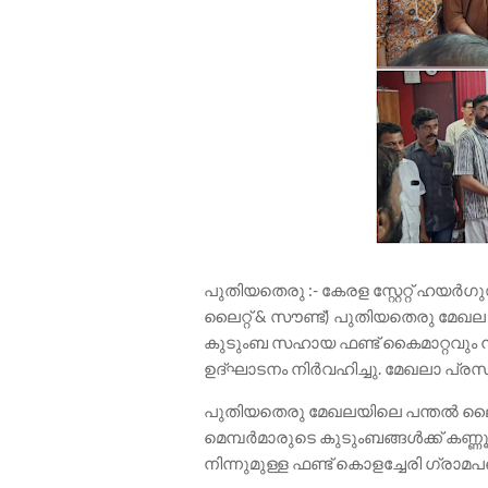
പുതിയതെരു :- കേരള സ്റ്റേറ്റ് ഹ
ലൈറ്റ് & സൗണ്ട്) പുതിയതെരു 
കുടുംബ സഹായ ഫണ്ട് കൈമാറ്റവും ന
ഉദ്ഘാടനം നിർവഹിച്ചു. മേഖലാ പ്
പുതിയതെരു മേഖലയിലെ പന്തൽ ലൈറ്റ് 
മെമ്പർമാരുടെ കുടുംബങ്ങൾക്ക് കണ്ണ
നിന്നുമുള്ള ഫണ്ട് കൊളച്ചേരി ഗ്രാമ