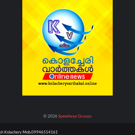
©
2026
Speedway Groups
esh Kolachery Mob.09946554161