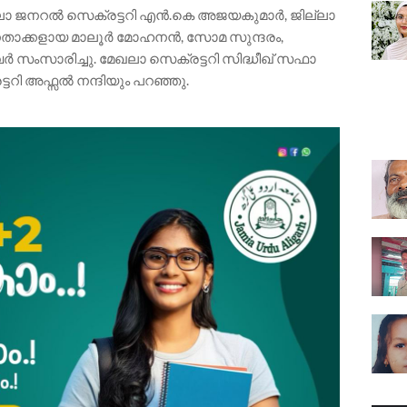
ില്ലാ ജനറൽ സെക്രട്ടറി എൻ.കെ അജയകുമാർ, ജില്ലാ
 നേതാക്കളായ മാലൂർ മോഹനൻ, സോമ സുന്ദരം,
വർ സംസാരിച്ചു. മേഖലാ സെക്രട്ടറി സിദ്ധീഖ് സഫാ
ി അഫ്സൽ നന്ദിയും പറഞ്ഞു.