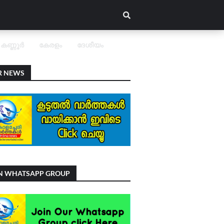
കണ്ണൂർ
കേരളം
ദേശീയം
R NEWS
IN WHATSAPP GROUP