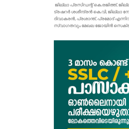
ജില്ലാ പ്രസിഡന്റ് കെ.രജിത്ത്, ജ
ട്രഷറർ ശശീന്ദ്രൻ കെ.വി, ജില്ലാ
ദിവാകരൻ, പ്രശാന്ത്, പ്രമോദ് എന്നി
സ്വാഗതവും മേഖല ജോയിൻ സെക്രട്ടറ