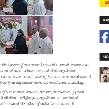
JOI
MOS
യർഗുഡ്സ് ഓണേഴ്സ് അസോസിയേഷൻ (പന്തൽ, അലങ്കാരം,
മേഖല ജനറൽ ബോഡിയോഗവും ജില്ലാ ആശ്വാസ
ടന്നു. സംസ്ഥാന സെക്രട്ടറി പി.കെ സന്തോഷ് കുമാർ
രസിഡന്റ് അബൂബക്കർ അൽഫാ അധ്യക്ഷത വഹിച്ചു.
& സൗണ്ട് സ്ഥാപനം നടത്തുന്ന മരണപ്പെട്ട രണ്ട്
ൂർ ജില്ലാ കമ്മിറ്റിയുടെ ആശ്വാസ പദ്ധതിയിൽ
പഞ്ചായത്ത് പ്രസിഡന്റ് ഷമീമ ടി.വി കൈമാറി.