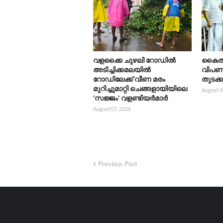
വളക്കൈ ചുഴലി റോഡിൽ
കൈത്ത
അടിച്ചിക്കമലയിൽ
വിപണന
റോഡിലേക്ക് വീണ മരം
തുടക്
മുറിച്ചുമാറ്റി ചെങ്ങളായിയിലെ
August 0
'സജ്ജം' വളണ്ടിയർമാർ
August 07, 2026
Previous Post