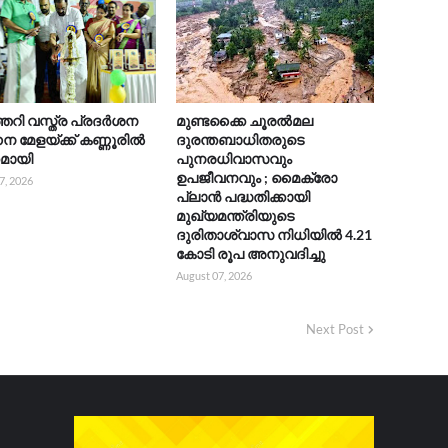
റി വസ്ത്ര പ്രദർശന
മുണ്ടക്കൈ ചൂരൽമല
 മേളയ്ക്ക് കണ്ണൂരിൽ
ദുരന്തബാധിതരുടെ
കമായി
പുനരധിവാസവും
ഉപജീവനവും ; മൈക്രോ
7, 2026
പ്ലാൻ പദ്ധതിക്കായി
മുഖ്യമന്ത്രിയുടെ
ദുരിതാശ്വാസ നിധിയിൽ 4.21
കോടി രൂപ അനുവദിച്ചു
August 07, 2026
Next Post