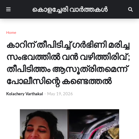
കൊളച്ചേരി വാർത്തകൾ
Home
കാറിന് തീപിടിച്ച് ഗർഭിണി മരിച്ച
സംഭവത്തിൽ വൻ വഴിത്തിരിവ് ;
തീപിടിത്തം ആസൂത്രിതമെന്ന്
പോലീസിന്റെ കണ്ടെത്തൽ
Kolachery Varthakal
-
May 19, 2026