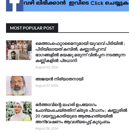
MOST POPULAR POST
മെത്താംഫെറ്റാമൈനുമായി യുവാവ് പിടിയിൽ ;
പിടിയിലായത് കമ്പിൽ, കണ്ണാടിപ്പറമ്പ്
ഭാഗങ്ങളിൽ മയക്കു മരുന്ന് വിൽപ്പന നടത്തുന്ന
കണ്ണികളിൽ പ്രധാനി
August 03, 2026
അജയൻ നിര്യാതനായി
August 07, 2026
ഭർത്താവിന്റെ ലഹരി ഉപയോഗം
ചോദ്യംചെയ്തതിന് ക്രൂര പീഡനം ; കണ്ണൂരിൽ
20 വയസ്സുകാരിയുടെ ആത്മഹത്യയിൽ
അന്വേഷണം ആവശ്യപ്പെട്ട് കുടുംബം
August 06, 2026