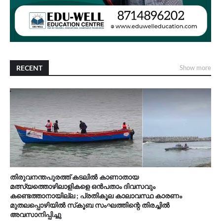
RECENT
Show more
തിരുവനന്തപുരത്ത് കടലിൽ കാണാതായ
മത്സ്യത്തൊഴിലാളികളെ ഒൻപതാം ദിവസവും
കണ്ടെത്താനായില്ല ; പ്രതികൂല കാലാവസ്ഥ കാരണം
മുതലപ്പൊഴിയിൽ സ്‌കൂബ സംഘത്തിന്റെ തിരച്ചിൽ
അവസാനിപ്പിച്ചു