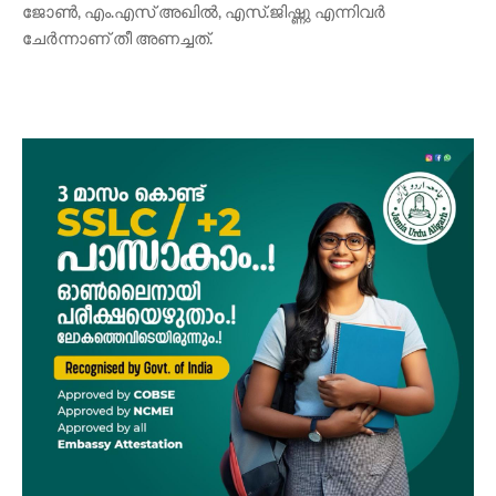
ജോണ്‍, എം.എസ് അഖില്‍, എസ്.ജിഷ്ണു എന്നിവര്‍
ചേര്‍ന്നാണ് തീ അണച്ചത്.