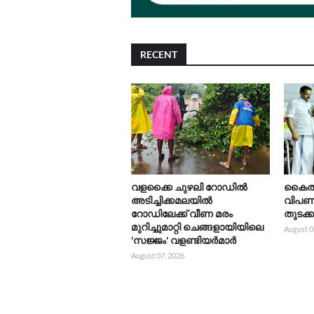
RECENT
വളക്കൈ ചുഴലി റോഡിൽ
കൈത്ത
അടിച്ചിക്കമലയിൽ
വിപണന
റോഡിലേക്ക് വീണ മരം
തുടക്
മുറിച്ചുമാറ്റി ചെങ്ങളായിയിലെ
August 0
'സജ്ജം' വളണ്ടിയർമാർ
August 07, 2026