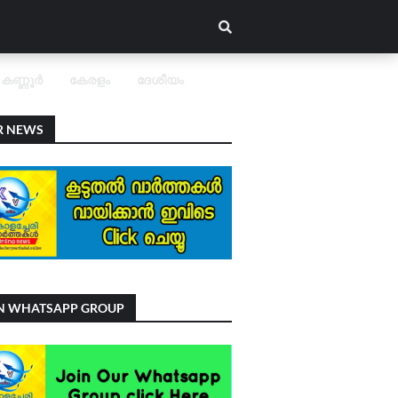
കണ്ണൂർ
കേരളം
ദേശീയം
R NEWS
IN WHATSAPP GROUP