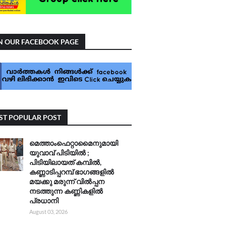
N OUR FACEBOOK PAGE
T POPULAR POST
മെത്താംഫെറ്റാമൈനുമായി
യുവാവ് പിടിയിൽ ;
പിടിയിലായത് കമ്പിൽ,
കണ്ണാടിപ്പറമ്പ് ഭാഗങ്ങളിൽ
മയക്കു മരുന്ന് വിൽപ്പന
നടത്തുന്ന കണ്ണികളിൽ
പ്രധാനി
August 03, 2026