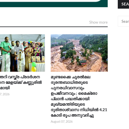
SEA
Show more
റി വസ്ത്ര പ്രദർശന
മുണ്ടക്കൈ ചൂരൽമല
 മേളയ്ക്ക് കണ്ണൂരിൽ
ദുരന്തബാധിതരുടെ
കമായി
പുനരധിവാസവും
ഉപജീവനവും ; മൈക്രോ
7, 2026
പ്ലാൻ പദ്ധതിക്കായി
മുഖ്യമന്ത്രിയുടെ
ദുരിതാശ്വാസ നിധിയിൽ 4.21
കോടി രൂപ അനുവദിച്ചു
August 07, 2026