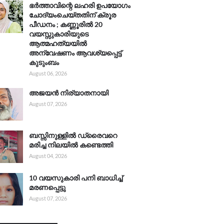
ഭർത്താവിന്റെ ലഹരി ഉപയോഗം
ചോദ്യംചെയ്തതിന് ക്രൂര
പീഡനം ; കണ്ണൂരിൽ 20
വയസ്സുകാരിയുടെ
ആത്മഹത്യയിൽ
അന്വേഷണം ആവശ്യപ്പെട്ട്
കുടുംബം
August 06, 2026
അജയൻ നിര്യാതനായി
August 07, 2026
ബസ്സിനുള്ളിൽ ഡ്രൈവറെ
മരിച്ച നിലയിൽ കണ്ടെത്തി
August 04, 2026
10 വയസുകാരി പനി ബാധിച്ച്
മരണപ്പെട്ടു
August 07, 2026