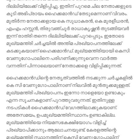
ദില്ലിയിലേക്ക് വിളിപ്പിച്ചു. ഇതിന് പുറമെ ചില നേതാക്കളുടെ
കൂടി അഭിപ്രായം ഹൈക്കമാൻഡ് തേടുമെന്നാണ് വിവരം.
മുതിർന്ന നേതാക്കളായ കെ സുധാകരൻ, കെ മുരളീധരൻ,
എംഎം ഹസ്സൻ, തിരുവഞ്ചൂർ രാധാകൃഷ്ണൻ തുടങ്ങിയവർ
ഇന്ന് രാത്രി തന്നെ ദില്ലിയിലേക്ക് പുറപ്പെടും. ഇതോടെ
മുഖ്യമന്ത്രി ചർച്ചയിൽ അന്തിമ പ്രഖ്യാപനത്തിലേക്ക്
കടക്കുകയാണ് ഹൈക്കമാൻഡ്. മുഖ്യമന്ത്രിയായി കെസി
വേണുഗോപാലിനെ പരിഗണിക്കുന്നുവെന്ന വാർത്ത
വന്നതിന് പിന്നാലെയാണ് നേതാക്കളെ വിളിപ്പിക്കുന്നത്.
ഹൈക്കമാൻഡിന്റെ നേതൃത്വത്തിൽ നടക്കുന്ന ചർച്ചകളിൽ
കെ സി വേണുഗോപാലിനാണ് നിലവിൽ മുൻതൂക്കമുള്ളത്.
മുഖ്യമന്ത്രി പ്രഖ്യാപനം ഇന്നോ നാളെയോ ഉണ്ടാകും
എന്ന സൂചനകളാണ് പുറത്തുവരുന്നത്. ഇതിനുള്ള
നടപടികൾ ഹൈക്കമാൻഡ് വേഗത്തിലാക്കുകയാണ്.
അതേസമയം, ഉപമുഖ്യമന്ത്രിസ്ഥാനം ഉണ്ടാകില്ല.
മുഖ്യമന്ത്രിയെ നിയമസഭകക്ഷിയോഗം വിളിച്ച്
പ്രഖ്യാപിക്കാനും ആലോചനയുണ്ട്. കേരളത്തിന്റെ
മുഖ്യമന്ത്രി സ്ഥാനത്തിന് കെസി വേണുഗോപാലിന്