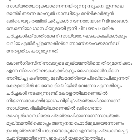
സാധ്യതയേറുകയാണെന്നയിരുന്നു സൂചന. ഇന്നലെ
രാത്രി തന്നെ രാഹുൽ ഗാന്ധിയും മല്ലികാർജുൻ
ഖർഗെയും തമ്മിൽ ചർച്ചകൾ നടന്നതായാണ് വിവരങ്ങൾ.
സോണിയാ ഗാന്ധിയുമായി ഇനി ചില ഔപചാരിക
ചർച്ചകൾക്ക് മാത്രമാണ് സാധ്യത. ഘടകകക്ഷികൾക്കും
വലിയ എതിർപ്പ് ഉണ്ടാകില്ലെന്നാണ് ഹൈക്കമാൻഡ്
നേതൃത്വം കരുതുന്നത്.
കോൺഗ്രസിന് അവരുടെ മുഖ്യമന്ത്രിയെ തീരുമാനിക്കാം
എന്ന നിലപാട് ഘടകകക്ഷികളും ഹൈക്കമാൻഡിനെ
അറിയിച്ചു കഴിഞ്ഞു. മുഖ്യമന്ത്രിയെ പ്രഖ്യാപിക്കുന്നത്
കേരളത്തിൽ വേണോ ദില്ലിയിൽ വേണോ എന്നതിലും
ചർച്ചകൾ നടക്കുന്നുണ്ട്. കേരളത്തിലാണെങ്കിൽ
നിയമസഭാകക്ഷിയോഗം വിളിച്ച് പ്രഖ്യാപിക്കാനാണ്
സാധ്യത. ദില്ലിയിലാണെങ്കിൽ ഖർഗെയോ
രാഹുൽഗാന്ധിയോ പ്രഖ്യാപിക്കാനാണ് സാധ്യത.
മുഖ്യമന്ത്രിക്കൊപ്പം അനുനയ ഫോർമുലയെന്നോണം
ഉപമുഖ്യമന്ത്രി പദം ഉണ്ടാകുമോ എന്നതും പ്രധാനപ്പെട്ട
ചോദ്യമായിരുന്നു. ഇപ്പോൾ ഇക്കാര്യത്തിലും