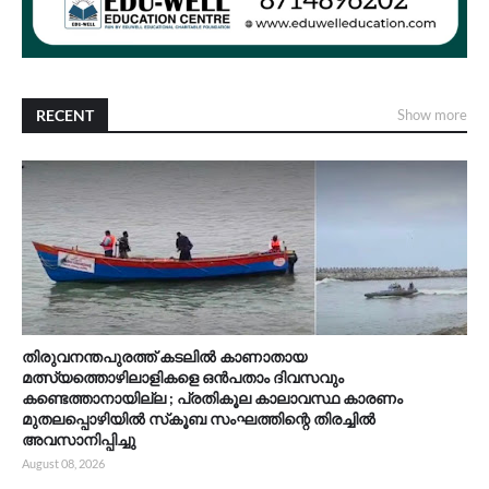
RECENT
Show more
തിരുവനന്തപുരത്ത് കടലിൽ കാണാതായ
മത്സ്യത്തൊഴിലാളികളെ ഒൻപതാം ദിവസവും
കണ്ടെത്താനായില്ല ; പ്രതികൂല കാലാവസ്ഥ കാരണം
മുതലപ്പൊഴിയിൽ സ്‌കൂബ സംഘത്തിന്റെ തിരച്ചിൽ
അവസാനിപ്പിച്ചു
August 08, 2026