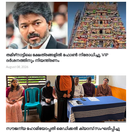
തമിഴ്‌നാട്ടിലെ ക്ഷേത്രങ്ങളിൽ ഫോൺ നിരോധിച്ചു, VIP
ദർശനത്തിനും നിയന്ത്രണം
August 08, 2026
സൗജന്യ ഹോമിയോപ്പതി മെഡിക്കൽ ക്യാമ്പ് സംഘടിപ്പിച്ചു