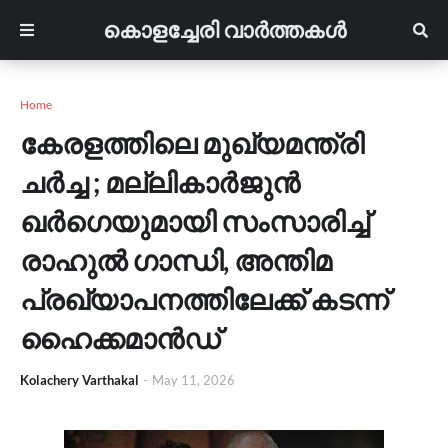
കൊളച്ചേരി വാർത്തകൾ
Home
കേരളത്തിലെ മുഖ്യമന്ത്രി
ചർച്ച ; മല്ലികാർജുൻ
ഖർഗെയുമായി സംസാരിച്ച്
രാഹുൽ ഗാന്ധി, അന്തിമ
പ്രഖ്യാപനത്തിലേക്ക് കടന്ന്
ഹൈക്കമാൻഡ്
Kolachery Varthakal
-
May 11, 2026