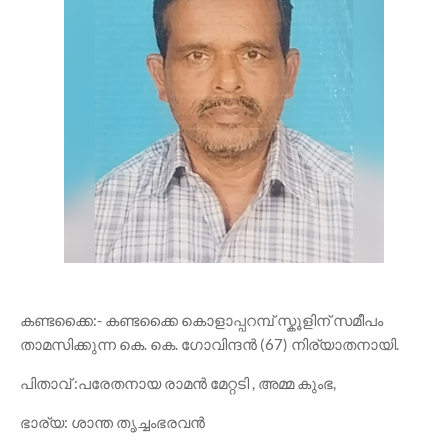
കണ്ടക്കൈ:- കണ്ടക്കൈ കൊളാപ്പറമ്പ് സ്കൂളിന് സമീപം
താമസിക്കുന്ന കെ. കെ. ഗോവിന്ദൻ (67) നിര്യാതനായി.
പിതാവ് :പരേതനായ രാമൻ മേറ്റടി , അമ്മ കുംഭ,
ഭാര്യ: ശാന്ത തൃച്ചംഭരവൻ