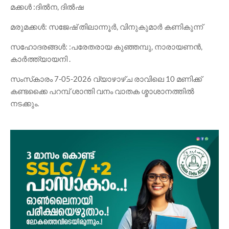
മക്കൾ :ദിൽന, ദിൽഷ
മരുമക്കൾ: സജേഷ് തിലാന്നൂർ, വിനുകുമാർ കണികുന്ന്
സഹോദരങ്ങൾ: :പരേതരായ കുഞ്ഞമ്പു, നാരായണൻ,
കാർത്ത്യായനി .
സംസ്‍കാരം 7-05-2026 വ്യാഴാഴ്ച രാവിലെ 10 മണിക്ക്
കണ്ടക്കൈ പറമ്പ് ശാന്തി വനം വാതക ശ്മാശാനത്തിൽ
നടക്കും.