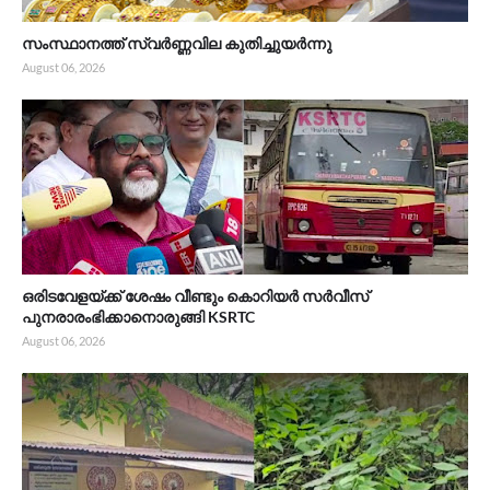
സംസ്ഥാനത്ത് സ്വർണ്ണവില കുതിച്ചുയർന്നു
August 06, 2026
ഒരിടവേളയ്ക്ക് ശേഷം വീണ്ടും കൊറിയർ സർവീസ്
പുനരാരംഭിക്കാനൊരുങ്ങി KSRTC
August 06, 2026