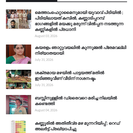
മെത്താംഫെറ്റാമൈനുമായി യുവാവ് പിടിയിൽ ;
പിടിയിലായത് കമ്പിൽ, കണ്ണാടിപ്പറമ്പ്
ഭാഗങ്ങളിൽ മയക്കു മരുന്ന് വിൽപ്പന നടത്തുന്ന
കണ്ണികളിൽ പ്രധാനി
August 03, 2026
കയരളം ഞാറ്റുവയലിൽ കുന്നുമ്മൽ പ്രേമവല്ലി
നിര്യാതയായി
July 31, 2026
ശക്തമായ മഴയിൽ പാട്ടയത്ത് മതിൽ
ഇടിഞ്ഞുവീണ് വീടിന് നാശനഷ്ടം
July 31, 2026
ബസ്സിനുള്ളിൽ ഡ്രൈവറെ മരിച്ച നിലയിൽ
കണ്ടെത്തി
August 04, 2026
കണ്ണൂരിൽ അതിതീവ്ര മഴ മുന്നറിയിപ്പ് ; റെഡ്
അലർട്ട് പ്രഖ്യാപിച്ചു