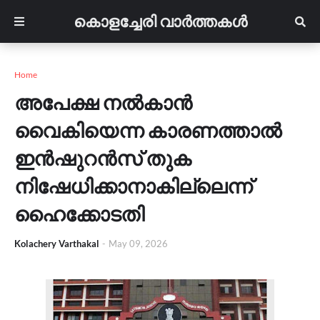
കൊളച്ചേരി വാർത്തകൾ
Home
അപേക്ഷ നൽകാൻ
വൈകിയെന്ന കാരണത്താൽ
ഇൻഷുറൻസ് തുക
നിഷേധിക്കാനാകില്ലെന്ന്
ഹൈക്കോടതി
Kolachery Varthakal
-
May 09, 2026