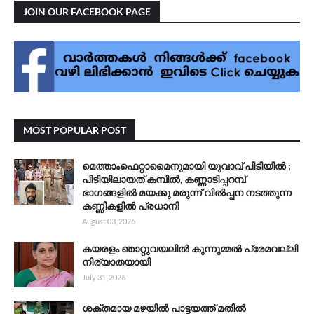
JOIN OUR FACEBOOK PAGE
MOST POPULAR POST
മെത്താംഫെറ്റാമൈനുമായി യുവാവ് പിടിയിൽ ;
പിടിയിലായത് കമ്പിൽ, കണ്ണാടിപ്പറമ്പ്
ഭാഗങ്ങളിൽ മയക്കു മരുന്ന് വിൽപ്പന നടത്തുന്ന
കണ്ണികളിൽ പ്രധാനി
August 03, 2026
കയരളം ഞാറ്റുവയലിൽ കുന്നുമ്മൽ പ്രേമവല്ലി
നിര്യാതയായി
July 31, 2026
ശക്തമായ മഴയിൽ പാട്ടയത്ത് മതിൽ