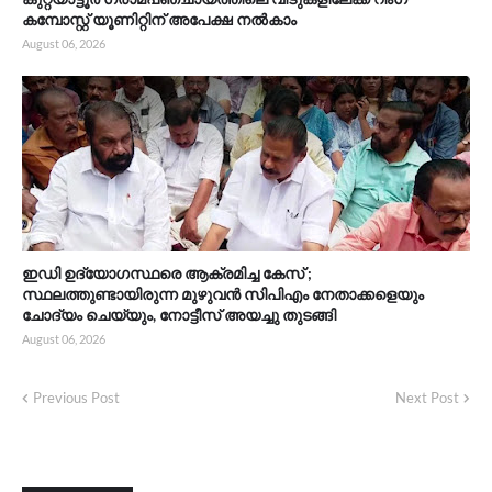
കമ്പോസ്റ്റ് യൂണിറ്റിന് അപേക്ഷ നൽകാം
August 06, 2026
ഇഡി ഉദ്യോഗസ്ഥരെ ആക്രമിച്ച കേസ് ;
സ്ഥലത്തുണ്ടായിരുന്ന മുഴുവൻ സിപിഎം നേതാക്കളെയും
ചോദ്യം ചെയ്യും, നോട്ടീസ് അയച്ചു തുടങ്ങി
August 06, 2026
Previous Post
Next Post