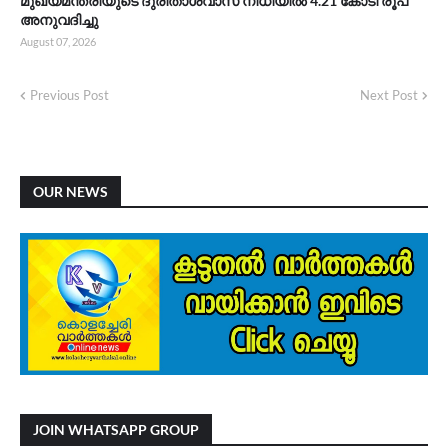
മുഖ്യമന്ത്രിയുടെ ദുരിതാശ്വാസ നിധിയിൽ 4.21 കോടി രൂപ
അനുവദിച്ചു
August 07, 2026
Previous Post
Next Post
OUR NEWS
JOIN WHATSAPP GROUP