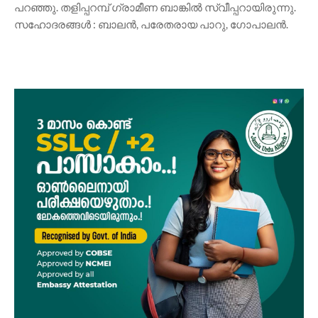
പറഞ്ഞു. തളിപ്പറമ്പ് ഗ്രാമീണ ബാങ്കിൽ സ്വീപ്പറായിരുന്നു.
സഹോദരങ്ങൾ : ബാലൻ, പരേതരായ പാറു, ഗോപാലൻ.