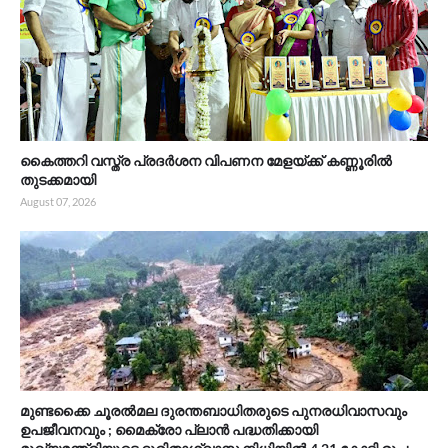
കൈത്തറി വസ്ത്ര പ്രദർശന വിപണന മേളയ്ക്ക് കണ്ണൂരിൽ
തുടക്കമായി
August 07, 2026
മുണ്ടക്കൈ ചൂരൽമല ദുരന്തബാധിതരുടെ പുനരധിവാസവും
ഉപജീവനവും ; മൈക്രോ പ്ലാൻ പദ്ധതിക്കായി