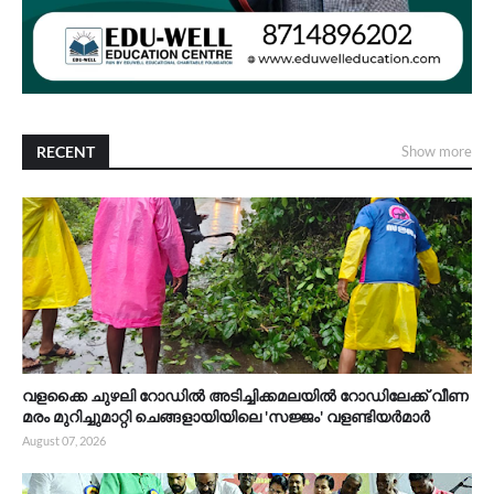
RECENT
Show more
വളക്കൈ ചുഴലി റോഡിൽ അടിച്ചിക്കമലയിൽ റോഡിലേക്ക് വീണ
മരം മുറിച്ചുമാറ്റി ചെങ്ങളായിയിലെ 'സജ്ജം' വളണ്ടിയർമാർ
August 07, 2026