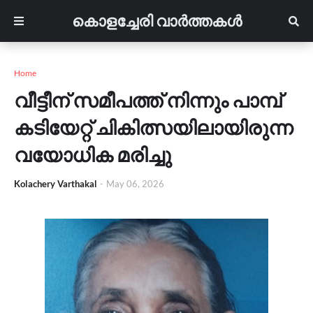
കൊളച്ചേരി വാർത്തകൾ
Home
വീട്ടീന് സമീപത്ത് നിന്നും പാമ്പ്
കടിയേറ്റ് ചികിത്സയിലായിരുന്ന
വയോധിക മരിച്ചു
Kolachery Varthakal
-
May 06, 2026