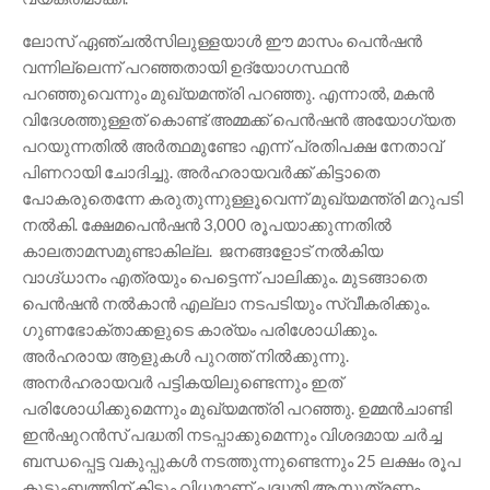
ലോസ് ഏഞ്ചൽസിലുള്ളയാൾ ഈ മാസം പെൻഷൻ
വന്നില്ലെന്ന് പറഞ്ഞതായി ഉദ്യോഗസ്ഥൻ
പറഞ്ഞുവെന്നും മുഖ്യമന്ത്രി പറഞ്ഞു. എന്നാൽ, മകൻ
വിദേശത്തുള്ളത് കൊണ്ട് അമ്മക്ക് പെൻഷൻ അയോഗ്യത
പറയുന്നതിൽ അർത്ഥമുണ്ടോ എന്ന് പ്രതിപക്ഷ നേതാവ്
പിണറായി ചോദിച്ചു. അർഹരായവർക്ക് കിട്ടാതെ
പോകരുതെന്നേ കരുതുന്നുള്ളൂവെന്ന് മുഖ്യമന്ത്രി മറുപടി
നൽകി. ക്ഷേമപെൻഷൻ 3,000 രൂപയാക്കുന്നതിൽ
കാലതാമസമുണ്ടാകില്ല. ജനങ്ങളോട് നൽകിയ
വാഗ്ദ്‌ധാനം എത്രയും പെട്ടെന്ന് പാലിക്കും. മുടങ്ങാതെ
പെൻഷൻ നൽകാൻ എല്ലാ നടപടിയും സ്വീകരിക്കും.
ഗുണഭോക്താക്കളുടെ കാര്യം പരിശോധിക്കും.
അർഹരായ ആളുകൾ പുറത്ത് നിൽക്കുന്നു.
അനർഹരായവർ പട്ടികയിലുണ്ടെന്നും ഇത്
പരിശോധിക്കുമെന്നും മുഖ്യമന്ത്രി പറഞ്ഞു. ഉമ്മൻചാണ്ടി
ഇൻഷുറൻസ് പദ്ധതി നടപ്പാക്കുമെന്നും വിശദമായ ചർച്ച
ബന്ധപ്പെട്ട വകുപ്പുകൾ നടത്തുന്നുണ്ടെന്നും 25 ലക്ഷം രൂപ
കുടുംബത്തിന് കിട്ടും വിധമാണ് പദ്ധതി ആസൂത്രണം