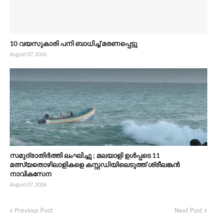
10 വയസുകാരി പനി ബാധിച്ച് മരണപ്പെട്ടു
August 07, 2026
സമുദ്രാതിർത്തി ലംഘിച്ചു ; മലയാളി ഉൾപ്പടെ 11
മത്സ്യതൊഴിലാളികളെ കസ്റ്റഡിയിലെടുത്ത് ശ്രീലങ്കൻ
നാവികസേന
August 07, 2026
Previous Post
Next Post