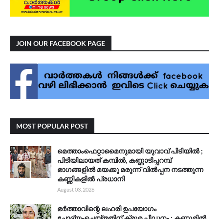
JOIN OUR FACEBOOK PAGE
MOST POPULAR POST
മെത്താംഫെറ്റാമൈനുമായി യുവാവ് പിടിയിൽ ;
പിടിയിലായത് കമ്പിൽ, കണ്ണാടിപ്പറമ്പ്
ഭാഗങ്ങളിൽ മയക്കു മരുന്ന് വിൽപ്പന നടത്തുന്ന
കണ്ണികളിൽ പ്രധാനി
August 03, 2026
ഭർത്താവിന്റെ ലഹരി ഉപയോഗം
ചോദ്യംചെയ്തതിന് ക്രൂര പീഡനം ; കണ്ണൂരിൽ