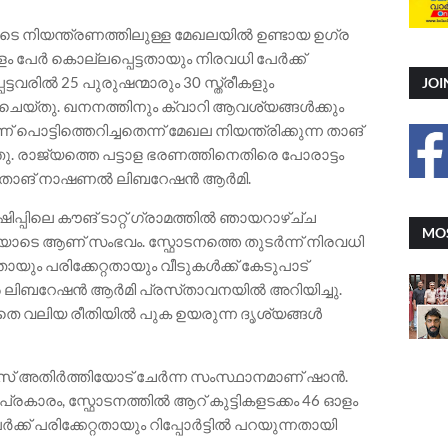
ുടെ നിയന്ത്രണത്തിലുള്ള മേഖലയിൽ ഉണ്ടായ ഉഗ്ര
 പേർ കൊല്ലപ്പെട്ടതായും നിരവധി പേർക്ക്
പെട്ടവരിൽ 25 പുരുഷന്മാരും 30 സ്ത്രീകളും
JOI
ട് ചെയ്തു. ഖനനത്തിനും ക്വാറി ആവശ്യങ്ങൾക്കും
പൊട്ടിത്തെറിച്ചതെന്ന് മേഖല നിയന്ത്രിക്കുന്ന താങ്
ാജ്യത്തെ പട്ടാള ഭരണത്തിനെതിരെ പോരാട്ടം
് താങ് നാഷണൽ ലിബറേഷൻ ആർമി.
ിലെ കൗങ് ടാറ്റ് ഗ്രാമത്തിൽ ഞായറാഴ്ച്‌ച
MOS
ണിയോടെ ആണ് സംഭവം. സ്ഫോടനത്തെ തുടർന്ന് നിരവധി
തായും പരിക്കേറ്റതായും വീടുകൾക്ക് കേടുപാട്
ഷണൽ ലിബറേഷൻ ആർമി പ്രസ്‌താവനയിൽ അറിയിച്ചു.
 മീതെ വലിയ രീതിയിൽ പുക ഉയരുന്ന ദൃശ്യങ്ങൾ
സ് അതിർത്തിയോട് ചേർന്ന സംസ്ഥാനമാണ് ഷാൻ.
ട് പ്രകാരം, സ്ഫോടനത്തിൽ ആറ് കുട്ടികളടക്കം 46 ഓളം
ക്ക് പരിക്കേറ്റതായും റിപ്പോർട്ടിൽ പറയുന്നതായി