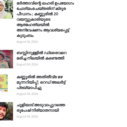
ഭർത്താവിന്റെ ലഹരി ഉപയോഗം
ചോദ്യംചെയ്തതിന് ക്രൂര
പീഡനം ; കണ്ണൂരിൽ 20
വയസ്സുകാരിയുടെ
ആത്മഹത്യയിൽ
അന്വേഷണം ആവശ്യപ്പെട്ട്
കുടുംബം
August 06, 2026
ബസ്സിനുള്ളിൽ ഡ്രൈവറെ
മരിച്ച നിലയിൽ കണ്ടെത്തി
August 04, 2026
കണ്ണൂരിൽ അതിതീവ്ര മഴ
മുന്നറിയിപ്പ് ; റെഡ് അലർട്ട്
പ്രഖ്യാപിച്ചു
August 04, 2026
ചൂളിയാട് അടുവാപ്പുറത്തെ
രൂപേഷ് നിര്യാതനായി
August 04, 2026