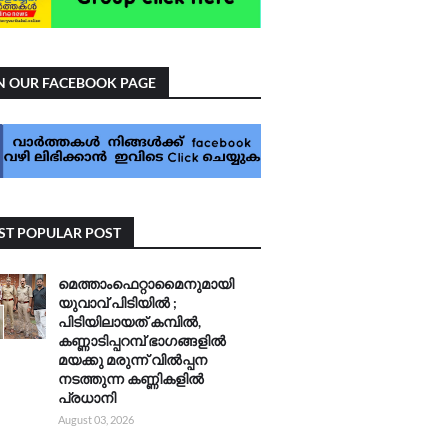
N OUR FACEBOOK PAGE
T POPULAR POST
മെത്താംഫെറ്റാമൈനുമായി
യുവാവ് പിടിയിൽ ;
പിടിയിലായത് കമ്പിൽ,
കണ്ണാടിപ്പറമ്പ് ഭാഗങ്ങളിൽ
മയക്കു മരുന്ന് വിൽപ്പന
നടത്തുന്ന കണ്ണികളിൽ
പ്രധാനി
August 03, 2026