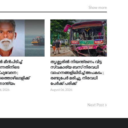
Show more
മീൻപിടിച്ച്
തൃശ്ശൂരിൽ നിയന്ത്രണം വിട്ട
ുന്നതിനിടെ
സ്വകാര്യ ബസ് നിരവധി
ചുവേദന ;
വാഹനങ്ങളിലിടിച്ച് അപകടം ;
യത്തൊഴിലാളിക്ക്
രണ്ടുപേർ മരിച്ചു, നിരവധി
ാന്ത്യം
പേർക്ക് പരിക്ക്
6, 2026
August 06, 2026
Next Post