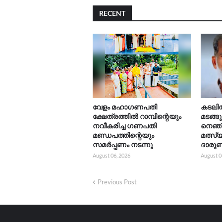
RECENT
വേളം മഹാഗണപതി
കടലിൽ 
ക്ഷേത്രത്തിൽ റാമ്പിന്റെയും
മടങ്ങ
നവീകരിച്ച ഗണപതി
നെഞ്
മണ്ഡപത്തിന്റെയും
മത്സ്
സമർപ്പണം നടന്നു
ദാരുണ
August 06, 2026
August 0
Previous Post