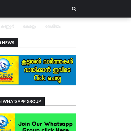
കണ്ണൂർ
കേരളം
ദേശീയം
R NEWS
IN WHATSAPP GROUP