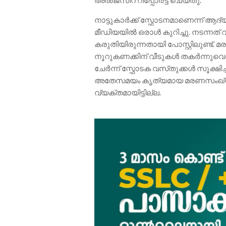
അൽജസീറ റിപ്പോർട്ട് ചെയ്തു.
നാട്ടുകാർക്ക് സ്ഫോടനമാണെന്ന് ആദ
മീഡിയയിൽ ഒരാൾ കുറിച്ചു. നടന്നത
കരുതിയിരുന്നതായി പോസ്റ്റിലുണ്ട്. മ
നൂറുകണക്കിന് വീടുകൾ തകർന്നുവെന
ചേർന്ന് സ്ഫോടക വസ്‌തുക്കൾ സൂക്ഷിച്
അതേസമയം കൃത്യമായ മരണസം
വ്യക്തമായിട്ടില്ല.