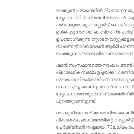
യാങ്കൂൺ :- മ്യാന്മറിൽ വിമതസേനയ
സ്ഫോടനത്തിൽ നിരവധി മരണം. 55 ഓളം
പരിക്കേറ്റതായും റിപ്പോർട്ട്. കൊല്ലപ്
ഉൾപ്പെടുന്നതായി ബിബിസി റിപ്പോർട്
ഉപയോഗിക്കുന്ന സ്ഫോടന വസ്തുക്കളാണ് 
നാഷണൽ ലിബറേഷൻ ആർമി പറഞ്ഞു. ര
നടത്തുന്ന പ്രബല വിമതസേനയാണ
ഷാൻ സംസ്ഥാനത്തെ നാംഖാം ടൗൺഷിപ്പ
പ്രാദേശിക സമയം ഉച്ചയ്ക്ക് 12 മ
ഗ്രാമവാസികൾക്ക് ജീവൻ നഷ്‌ടപ്പെട്ട
സംഭവിച്ചിട്ടുണ്ടെന്നും താങ് നാ
സ്ഫോടനത്തെ തുടർന്ന് ഗ്രാമത്തിന്
പുറത്തുവന്നിട്ടുണ്ട്.
വടക്കുകിഴക്കൻ മ്യാൻമാറിൽ ചൈനീ
പ്രാദേശിക മാധ്യമത്തിന്റെ റിപ്പോർട്
പേർക്ക് ജീവൻ നഷ്ടമായി. 70ലധികം പേർ